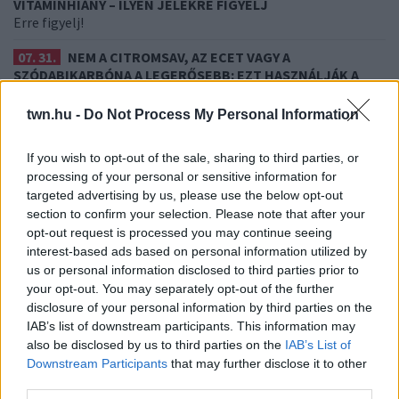
VITAMINHIÁNY – ILYEN JELEKRE FIGYELJ
Erre figyelj!
07. 31.
NEM A CITROMSAV, AZ ECET VAGY A
SZÓDABIKARBÓNA A LEGERŐSEBB: EZT HASZNÁLJÁK A
SZÁLLODÁKBAN A VÍZKŐ ELLEN
Ez a szer tényleg eltünteti a vízkövet
twn.hu -
Do Not Process My Personal Information
24 ÓRA TOVÁBBI HÍREI
If you wish to opt-out of the sale, sharing to third parties, or
processing of your personal or sensitive information for
24 óra
targeted advertising by us, please use the below opt-out
section to confirm your selection. Please note that after your
opt-out request is processed you may continue seeing
interest-based ads based on personal information utilized by
us or personal information disclosed to third parties prior to
your opt-out. You may separately opt-out of the further
disclosure of your personal information by third parties on the
IAB’s list of downstream participants. This information may
also be disclosed by us to third parties on the
IAB’s List of
Downstream Participants
that may further disclose it to other
third parties.