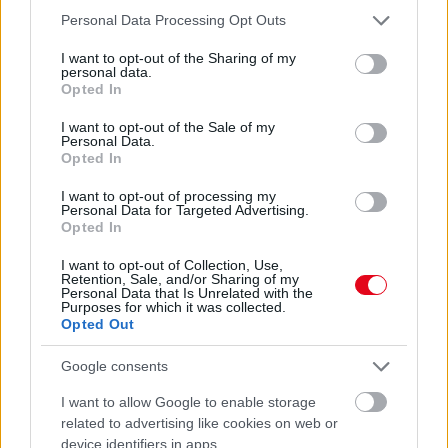
Please note that this website/app uses one or more Google
Personal Data Processing Opt Outs
services and may gather and store information including but
not limited to your visit or usage behaviour. You may click to
I want to opt-out of the Sharing of my
personal data.
Ha ezt érzed evés után, a szervezeted fontos dologra
grant or deny consent to Google and its third-party tags to
Opted In
próbál figyelmeztetni
use your data for below specified purposes in below Google
consent section.
I want to opt-out of the Sale of my
Personal Data.
Opted In
I want to opt-out of processing my
Personal Data for Targeted Advertising.
Opted In
I want to opt-out of Collection, Use,
Retention, Sale, and/or Sharing of my
Personal Data that Is Unrelated with the
Purposes for which it was collected.
Opted Out
Google consents
Orvos figyelmeztet: ezt az apró reggeli tünetet ne
I want to allow Google to enable storage
söpörd a szőnyeg alá
related to advertising like cookies on web or
device identifiers in apps.