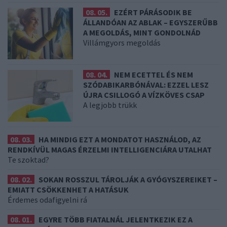
08. 05.
EZÉRT PÁRÁSODIK BE
ÁLLANDÓAN AZ ABLAK – EGYSZERŰBB
A MEGOLDÁS, MINT GONDOLNÁD
Villámgyors megoldás
08. 04.
NEM ECETTEL ÉS NEM
SZÓDABIKARBÓNÁVAL: EZZEL LESZ
ÚJRA CSILLOGÓ A VÍZKÖVES CSAP
A legjobb trükk
08. 03.
HA MINDIG EZT A MONDATOT HASZNÁLOD, AZ
RENDKÍVÜL MAGAS ÉRZELMI INTELLIGENCIÁRA UTALHAT
Te szoktad?
08. 02.
SOKAN ROSSZUL TÁROLJÁK A GYÓGYSZEREIKET –
EMIATT CSÖKKENHET A HATÁSUK
Érdemes odafigyelni rá
08. 01.
EGYRE TÖBB FIATALNÁL JELENTKEZIK EZ A