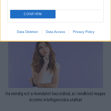
CONFIRM
Nem ecettel és nem szódabikarbónával: ezzel lesz újra
csillogó a vízköves csap
Data Deletion
Data Access
Privacy Policy
Ha mindig ezt a mondatot használod, az rendkívül magas
érzelmi intelligenciára utalhat