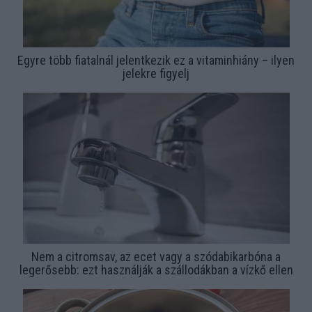
Egyre több fiatalnál jelentkezik ez a vitaminhiány – ilyen
jelekre figyelj
Nem a citromsav, az ecet vagy a szódabikarbóna a
legerősebb: ezt használják a szállodákban a vízkő ellen