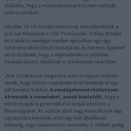
stúdióba, hogy a műsorvezetővel közösen tanítsák
sütni a nézőket.
Október 23-tól minden hétköznap este jelentkezik a
Süti suli Mónikával a Chili TV műsorán. Erdélyi Mónika
és szakértő vendégei minden epizódban egy-egy
sütemény elkészítését mutatja be, és hasznos tippeket
ad a nézőknek, hogy a végeredmény a sütésben
kevésbé járatos nézőknek is tökéletesen sikerüljön.
„Már a Cukrászok forgatása alatt is nagyon örültem
annak, hogy rutinos szakemberektől leshetek el egy-
két konyhai trükköt.
A vendégeimmel részletesen
átvesszük a recepteket, annak buktatóit,
hogy a
nézők maguk is gond nélkül el tudják készíteni a
finomságokat. Az adások alatt nagy klasszikusok épp
úgy asztalra kerülnek, mint egy-két újhullámos
édesség, vagy cukormentes sütemény. E mellett pedig