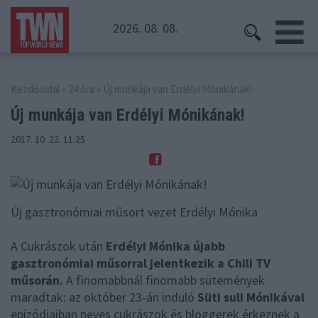
2026. 08. 08.
Kezdőoldal
»
24 óra
» Új munkája van Erdélyi Mónikának!
Új munkája van Erdélyi
Mónikának!
2017. 10. 22. 11:25
Új gasztronómiai műsort vezet Erdélyi Mónika
A Cukrászok után
Erdélyi Mónika újabb
gasztronómiai műsorral jelentkezik a Chili TV
műsorán.
A finomabbnál finomabb sütemények
maradtak: az október 23-án induló
Süti suli Mónikával
epizódjaiban neves cukrászok és bloggerek érkeznek a