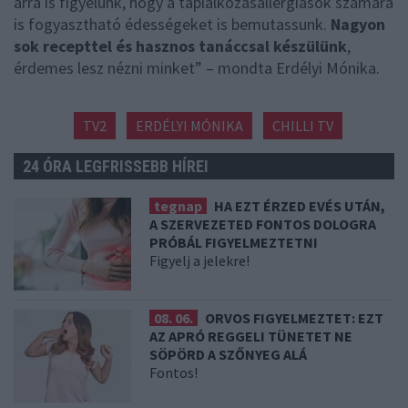
arra is figyelünk, hogy a táplálkozásallergiások számára
is fogyasztható édességeket is bemutassunk.
Nagyon
sok recepttel és hasznos tanáccsal készülünk
,
érdemes lesz nézni minket” – mondta Erdélyi Mónika.
TV2
ERDÉLYI MÓNIKA
CHILLI TV
24 ÓRA LEGFRISSEBB HÍREI
tegnap
HA EZT ÉRZED EVÉS UTÁN,
A SZERVEZETED FONTOS DOLOGRA
PRÓBÁL FIGYELMEZTETNI
Figyelj a jelekre!
08. 06.
ORVOS FIGYELMEZTET: EZT
AZ APRÓ REGGELI TÜNETET NE
SÖPÖRD A SZŐNYEG ALÁ
Fontos!