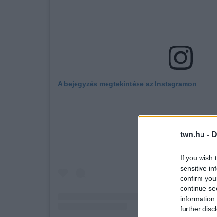
A bejegyzés megtekintése az Instagramon
twn.hu -
D
If you wish 
sensitive in
confirm you
continue se
information 
further disc