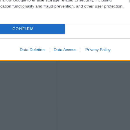
osztott bejegyzés
cation functionality and fraud prevention, and other user protection.
rja az Instagramon most képeket tett közzé a
 nevét is elárulta: Bella Esmeralda.
Az édesanya
CONFIRM
képen boldogan mosolyog, a másik kettőn pedig
y születési dátumára is, ami szerint április 18-án jött
Data Deletion
Data Access
Privacy Policy