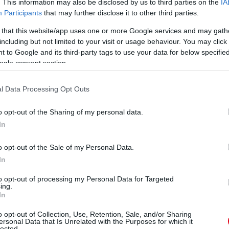
. This information may also be disclosed by us to third parties on the
IA
Participants
that may further disclose it to other third parties.
osztott bejegyzés
 that this website/app uses one or more Google services and may gath
gre hazatértek hozzánk.
Szeretnénk mindenkinek
including but not limited to your visit or usage behaviour. You may click 
sokat. Az Ti támogatásotok nagyon fontos
 to Google and its third-party tags to use your data for below specifi
ogle consent section.
etetet és tiszteletet, amelyet a családunk iránt
együnk azért az életért, amelyet most üdvözöltünk ezen
családi képükhöz.
l Data Processing Opt Outs
o opt-out of the Sharing of my personal data.
lád háza tájáról. És egy friss kép is...
In
o opt-out of the Sale of my Personal Data.
In
to opt-out of processing my Personal Data for Targeted
ing.
In
o opt-out of Collection, Use, Retention, Sale, and/or Sharing
ersonal Data that Is Unrelated with the Purposes for which it
lected.