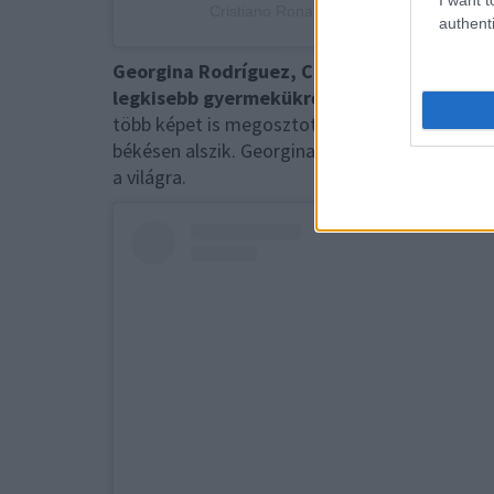
Cristiano Ronaldo (@cristiano) által meg
authenti
Georgina Rodríguez, Cristiano Ronaldo pá
legkisebb gyermekükről. Ráadásul a kislány
több képet is megosztott a piciről: az első 
békésen alszik. Georgina emlékeztetett a kislán
a világra.