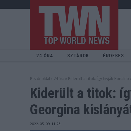
24 ÓRA
SZTÁROK
ÉRDEKES
Kezdőoldal
»
24 óra
» Kiderült a titok: így hívják Ronaldo
Kiderült a titok: 
Georgina kislányát
2022. 05. 09. 11:25