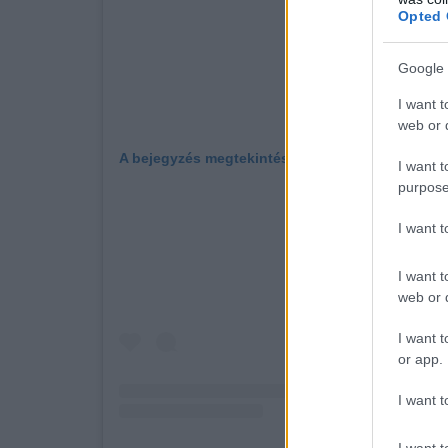
Opted 
Google 
I want t
web or d
A bejegyzés megtekintése az Instagramon
I want t
purpose
I want 
I want t
web or d
I want t
or app.
I want t
I want t