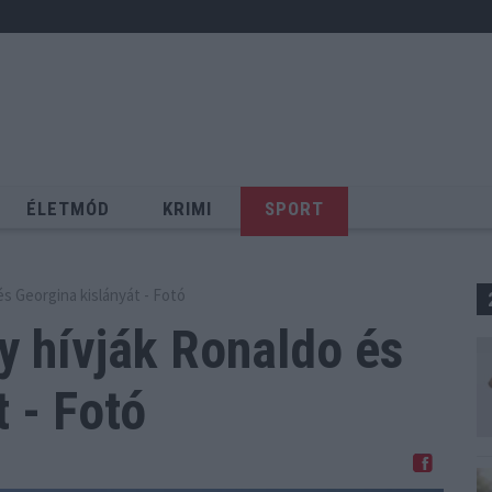
ÉLETMÓD
KRIMI
SPORT
Keresés
 és Georgina kislányát - Fotó
így hívják Ronaldo
és
 - Fotó
Megosztom Facebookon