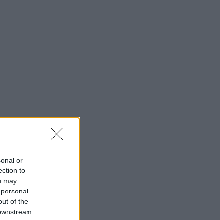
sonal or
ection to
ou may
 personal
out of the
 downstream