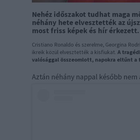
Nehéz időszakot tudhat maga mög
néhány hete elvesztették az újsz
most friss képek és hír érkezett
Cristiano Ronaldo és szerelme, Georgina Rodri
ikreik közül elvesztették a kisfiukat.
A tragéd
valósággal összeomlott, napokra eltűnt a f
Aztán néhány nappal később nem ak