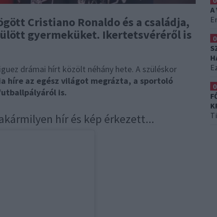
0
A
Er
ött Cristiano Ronaldo és a családja,
ülött gyermeküket. Ikertetsvéréről is
0
.
S
H
Ez
guez drámai hírt közölt néhány hete. A szüléskor
ia híre az egész világot megrázta, a sportoló
0
utballpályáról is.
F
K
T
ármilyen hír és kép érkezett...