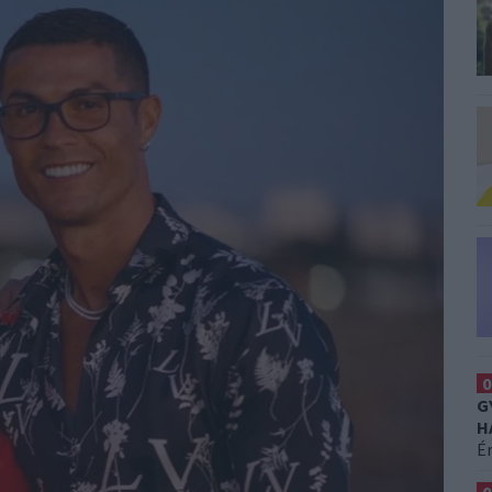
0
G
H
É