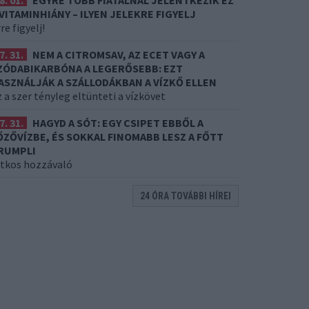
8. 01.
EGYRE TÖBB FIATALNÁL JELENTKEZIK EZ
 VITAMINHIÁNY – ILYEN JELEKRE FIGYELJ
re figyelj!
7. 31.
NEM A CITROMSAV, AZ ECET VAGY A
ZÓDABIKARBÓNA A LEGERŐSEBB: EZT
ASZNÁLJÁK A SZÁLLODÁKBAN A VÍZKŐ ELLEN
 a szer tényleg eltünteti a vízkövet
7. 31.
HAGYD A SÓT: EGY CSIPET EBBŐL A
ŐZŐVÍZBE, ÉS SOKKAL FINOMABB LESZ A FŐTT
RUMPLI
itkos hozzávaló
24 ÓRA TOVÁBBI HÍREI