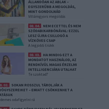
ÁLLANDÓAN AZ ABLAK –
EGYSZERŰBB A MEGOLDÁS,
MINT GONDOLNÁD
Villámgyors megoldás
08. 04.
NEM ECETTEL ÉS NEM
SZÓDABIKARBÓNÁVAL: EZZEL
LESZ ÚJRA CSILLOGÓ A
VÍZKÖVES CSAP
A legjobb trükk
08. 03.
HA MINDIG EZT A
MONDATOT HASZNÁLOD, AZ
RENDKÍVÜL MAGAS ÉRZELMI
INTELLIGENCIÁRA UTALHAT
Te szoktad?
8. 02.
SOKAN ROSSZUL TÁROLJÁK A
YÓGYSZEREIKET – EMIATT CSÖKKENHET A
ATÁSUK
rdemes odafigyelni rá