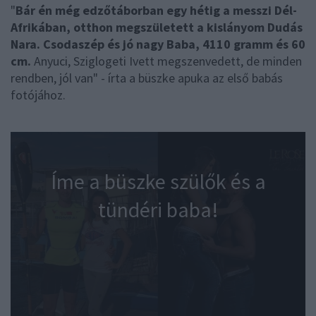
"
Bár én még edzőtáborban egy hétig a messzi Dél-
Afrikában, otthon megszületett a kislányom Dudás
Nara. Csodaszép és jó nagy Baba, 4110 gramm és 60
cm.
Anyuci, Sziglogeti Ivett megszenvedett, de minden
rendben, jól van" - írta a büszke apuka az első babás
fotójához.
Íme a büszke szülők és a
tündéri baba!