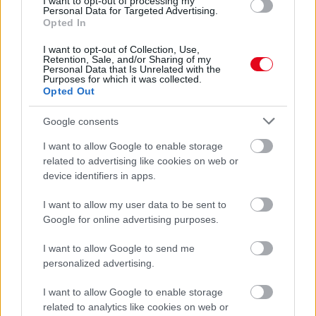
I want to opt-out of processing my
Personal Data for Targeted Advertising.
Opted In
I want to opt-out of Collection, Use,
Retention, Sale, and/or Sharing of my
Personal Data that Is Unrelated with the
Purposes for which it was collected.
Opted Out
Ha ezt érzed evés után, a szervezeted fontos dologra
próbál figyelmeztetni
Google consents
I want to allow Google to enable storage
related to advertising like cookies on web or
device identifiers in apps.
I want to allow my user data to be sent to
Google for online advertising purposes.
I want to allow Google to send me
personalized advertising.
I want to allow Google to enable storage
Orvos figyelmeztet: ezt az apró reggeli tünetet ne
related to analytics like cookies on web or