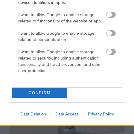
device identifiers in apps.
söpörd a szőnyeg alá
I want to allow Google to enable storage
related to functionality of the website or app.
I want to allow Google to enable storage
related to personalization.
I want to allow Google to enable storage
related to security, including authentication
functionality and fraud prevention, and other
user protection.
Ezért párásodik be állandóan az ablak – egyszerűbb a
CONFIRM
megoldás, mint gondolnád
Data Deletion
Data Access
Privacy Policy