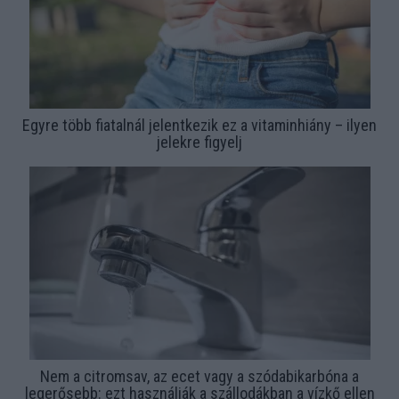
Egyre több fiatalnál jelentkezik ez a vitaminhiány – ilyen
jelekre figyelj
Nem a citromsav, az ecet vagy a szódabikarbóna a
legerősebb: ezt használják a szállodákban a vízkő ellen