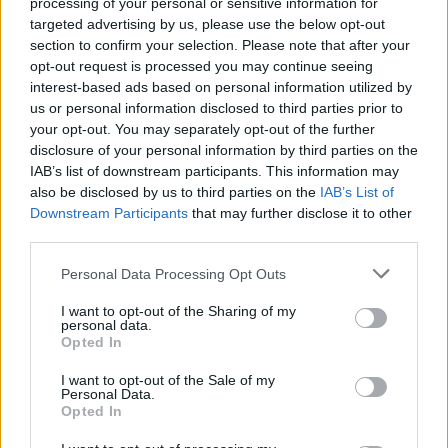
Érdemes odafigyelni rá
processing of your personal or sensitive information for
targeted advertising by us, please use the below opt-out
08. 01.
EGYRE TÖBB FIATALNÁL JELENTKEZIK EZ A
section to confirm your selection. Please note that after your
VITAMINHIÁNY – ILYEN JELEKRE FIGYELJ
opt-out request is processed you may continue seeing
Erre figyelj!
interest-based ads based on personal information utilized by
us or personal information disclosed to third parties prior to
07. 31.
NEM A CITROMSAV, AZ ECET VAGY A
your opt-out. You may separately opt-out of the further
SZÓDABIKARBÓNA A LEGERŐSEBB: EZT HASZNÁLJÁK A
disclosure of your personal information by third parties on the
SZÁLLODÁKBAN A VÍZKŐ ELLEN
IAB’s list of downstream participants. This information may
Ez a szer tényleg eltünteti a vízkövet
also be disclosed by us to third parties on the
IAB’s List of
Downstream Participants
that may further disclose it to other
24 ÓRA TOVÁBBI HÍREI
third parties.
24 óra
Please note that this website/app uses one or more Google
Personal Data Processing Opt Outs
services and may gather and store information including but
not limited to your visit or usage behaviour. You may click to
I want to opt-out of the Sharing of my
personal data.
grant or deny consent to Google and its third-party tags to
Opted In
use your data for below specified purposes in below Google
consent section.
I want to opt-out of the Sale of my
Personal Data.
Opted In