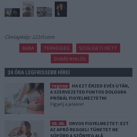
Címlapkép: 123rf.com
BABA
TERHESSÉG
SZIGLIGETI IVETT
DUDÁS MIKLÓS
24 ÓRA LEGFRISSEBB HÍREI
tegnap
HA EZT ÉRZED EVÉS UTÁN,
A SZERVEZETED FONTOS DOLOGRA
PRÓBÁL FIGYELMEZTETNI
Figyelj a jelekre!
08. 06.
ORVOS FIGYELMEZTET: EZT
AZ APRÓ REGGELI TÜNETET NE
SÖPÖRD A SZŐNYEG ALÁ