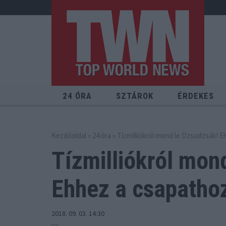
24 ÓRA
SZTÁROK
ÉRDEKES
Kezdőoldal
»
24 óra
» Tízmilliókról mond le Dzsudzsák!
Tízmilliókról mon
Ehhez a csapatho
2018. 09. 03. 14:30