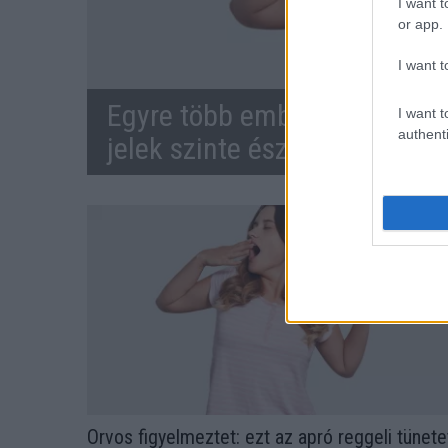
I want t
or app.
I want t
Egyre több embernél jelentke
I want t
authenti
jelek szinte észrevehetetlen
Orvos figyelmeztet: ezt az apró reggeli tünete