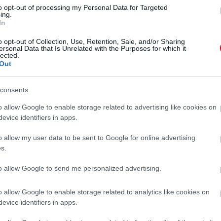
to opt-out of processing my Personal Data for Targeted
ing.
In
jánlattal kereste meg az Európa-Liga csoportkörébe
vi 20 millióval beérné azért, hogy a klub játékosa
o opt-out of Collection, Use, Retention, Sale, and/or Sharing
ersonal Data that Is Unrelated with the Purposes for which it
lected.
Out
y elfogadja az ajánlatot.
consents
DZSÁK BALÁZS
o allow Google to enable storage related to advertising like cookies on
evice identifiers in apps.
o allow my user data to be sent to Google for online advertising
s.
to allow Google to send me personalized advertising.
o allow Google to enable storage related to analytics like cookies on
evice identifiers in apps.