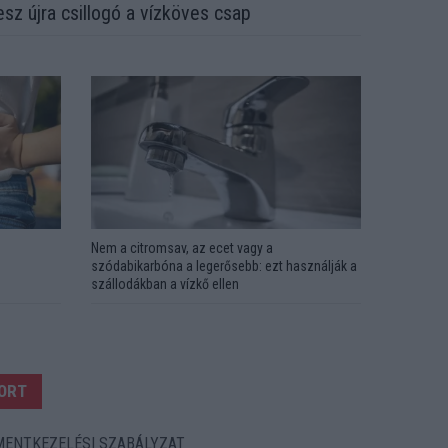
esz újra csillogó a vízköves csap
Nem a citromsav, az ecet vagy a
szódabikarbóna a legerősebb: ezt használják a
szállodákban a vízkő ellen
ORT
ENTKEZELÉSI SZABÁLYZAT