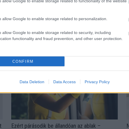
o allow Google to enable storage related to functionality of the website
o allow Google to enable storage related to personalization.
H
zik ez a hiányállapot – az első
o allow Google to enable storage related to security, including
d
cation functionality and fraud prevention, and other user protection.
ek
CONFIRM
Data Deletion
Data Access
Privacy Policy
t
Ezért párásodik be állandóan az ablak –
N