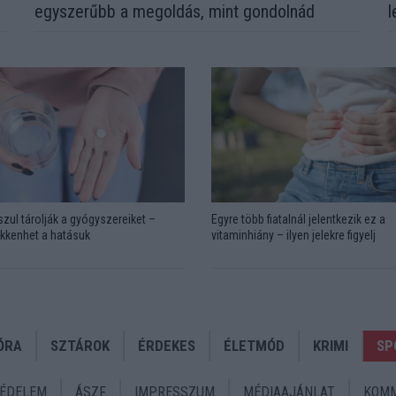
egyszerűbb a megoldás, mint gondolnád
l
zul tárolják a gyógyszereiket –
Egyre több fiatalnál jelentkezik ez a
kkenhet a hatásuk
vitaminhiány – ilyen jelekre figyelj
ÓRA
SZTÁROK
ÉRDEKES
ÉLETMÓD
KRIMI
SP
ÉDELEM
ÁSZF
IMPRESSZUM
MÉDIAAJÁNLAT
KOMM