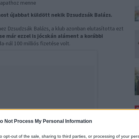
most újabbat küldött nekik Dzsudzsák Balázs.
hez Dzsudzsák Balázs, a klub azonban elutasította ezt
e már ezzel is jócskán aláment a korábbi
-nál 100 milliós fizetése volt.
0
S
C
o Not Process My Personal Information
A
to opt-out of the sale, sharing to third parties, or processing of your per