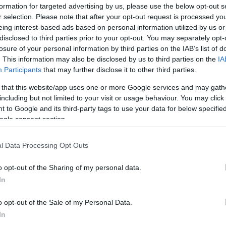
0
formation for targeted advertising by us, please use the below opt-out s
H
r selection. Please note that after your opt-out request is processed y
I
eing interest-based ads based on personal information utilized by us or
T
disclosed to third parties prior to your opt-out. You may separately opt-
losure of your personal information by third parties on the IAB’s list of
0
. This information may also be disclosed by us to third parties on the
IA
G
H
Participants
that may further disclose it to other third parties.
É
 that this website/app uses one or more Google services and may gath
including but not limited to your visit or usage behaviour. You may click 
0
 to Google and its third-party tags to use your data for below specifi
A
ogle consent section.
Er
l Data Processing Opt Outs
o opt-out of the Sharing of my personal data.
In
o opt-out of the Sale of my Personal Data.
In
sudzsak7) on
Feb 18, 2018 at 8:58am PST