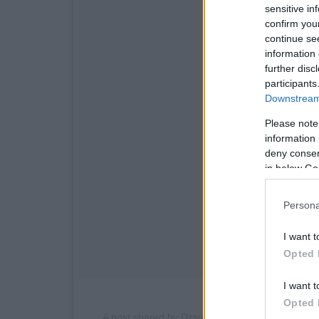
sensitive in
confirm you
continue se
information 
further disc
participants
Downstream 
Please note
information 
deny consent
in below Go
Persona
I want t
Opted 
I want t
✌️⚽️?
Opted 
A post shared by
Dzsudzsak Balazs
(@balazsdz