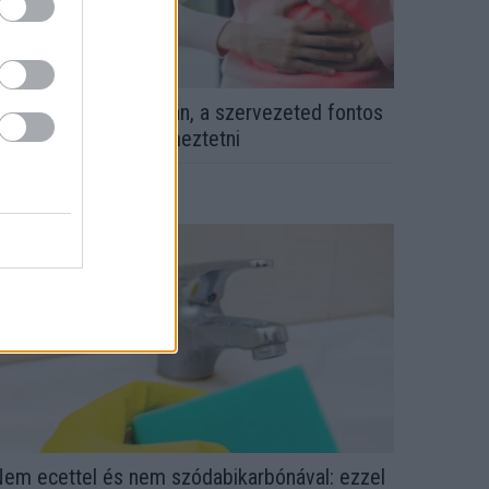
a ezt érzed evés után, a szervezeted fontos
ologra próbál figyelmeztetni
em ecettel és nem szódabikarbónával: ezzel