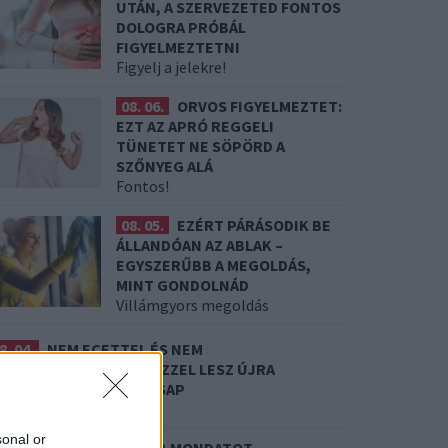
UTÁN, A SZERVEZETED FONTOS
DOLOGRA PRÓBÁL
FIGYELMEZTETNI
Figyelj a jelekre!
08. 06.
ORVOS FIGYELMEZTET:
EZT AZ APRÓ REGGELI
TÜNETET NE SÖPÖRD A
SZŐNYEG ALÁ
Fontos!
08. 05.
EZÉRT PÁRÁSODIK BE
ÁLLANDÓAN AZ ABLAK –
EGYSZERŰBB A MEGOLDÁS,
MINT GONDOLNÁD
Villámgyors megoldás
8. 04.
NEM ECETTEL ÉS NEM
ZÓDABIKARBÓNÁVAL: EZZEL LESZ ÚJRA
SILLOGÓ A VÍZKÖVES CSAP
 legjobb trükk
sonal or