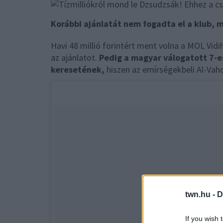
Korábbi ajánlatát nem fogadta el a klub, 
Havi 48 millió forintért ment volna a MOL Vidi
az ajánlatot.
Pedig a magyar válogatott 7-es
keresetének,
hiszen az emírségekbeli Al-Vahda
twn.hu -
D
If you wish 