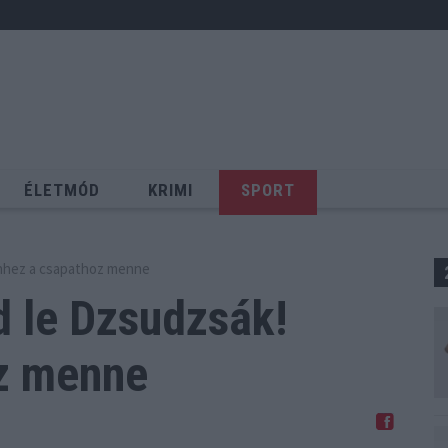
ÉLETMÓD
KRIMI
SPORT
Keresés
 Ehhez a csapathoz menne
d le Dzsudzsák!
z menne
Megosztom Facebookon