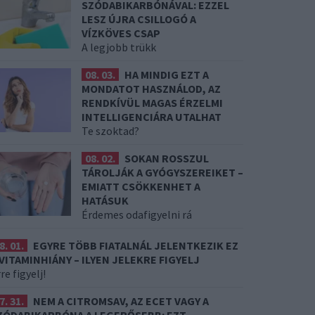
SZÓDABIKARBÓNÁVAL: EZZEL
LESZ ÚJRA CSILLOGÓ A
VÍZKÖVES CSAP
A legjobb trükk
08. 03.
HA MINDIG EZT A
MONDATOT HASZNÁLOD, AZ
RENDKÍVÜL MAGAS ÉRZELMI
INTELLIGENCIÁRA UTALHAT
Te szoktad?
08. 02.
SOKAN ROSSZUL
TÁROLJÁK A GYÓGYSZEREIKET –
EMIATT CSÖKKENHET A
HATÁSUK
Érdemes odafigyelni rá
8. 01.
EGYRE TÖBB FIATALNÁL JELENTKEZIK EZ
 VITAMINHIÁNY – ILYEN JELEKRE FIGYELJ
re figyelj!
7. 31.
NEM A CITROMSAV, AZ ECET VAGY A