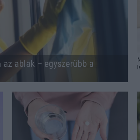
N
n az ablak – egyszerűbb a
l