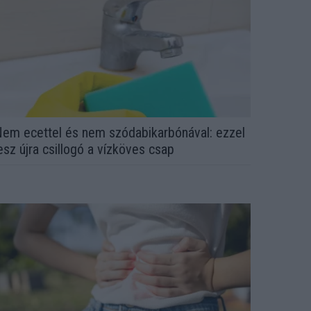
em ecettel és nem szódabikarbónával: ezzel
esz újra csillogó a vízköves csap