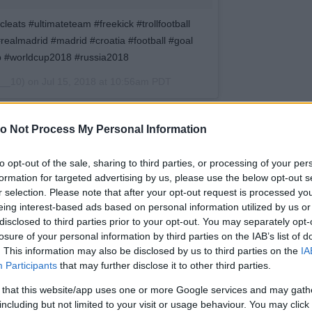
cleats #ultimateteam #freekick #trollfootball
#realmadrid #madrid #croatia #football #goal
p #worldcup2018 #russia2018
__10) on
Jul 15, 2018 at 10:56am PDT
ült elő Modricról:
egy dokumentumfilmes, Pavle
o Not Process My Personal Information
yekben élő kecskepásztorokról, akiknek a nyájait
napokban jött rá, a felvételein látható alig 5
to opt-out of the sale, sharing to third parties, or processing of your per
ic.
formation for targeted advertising by us, please use the below opt-out s
r selection. Please note that after your opt-out request is processed y
eing interest-based ads based on personal information utilized by us or
disclosed to third parties prior to your opt-out. You may separately opt-
losure of your personal information by third parties on the IAB’s list of
. This information may also be disclosed by us to third parties on the
IA
Participants
that may further disclose it to other third parties.
 that this website/app uses one or more Google services and may gath
including but not limited to your visit or usage behaviour. You may click 