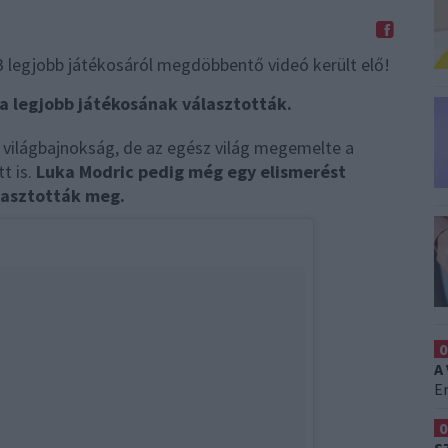
Megosztom Facebookon
na legjobb játékosának választották.
 világbajnokság, de az egész világ megemelte a
t is.
Luka Modric pedig még egy elismerést
lasztották meg.
0
A
Er
0