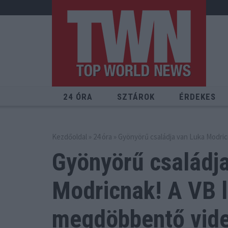
24 ÓRA
SZTÁROK
ÉRDEKES
Kezdőoldal
»
24 óra
» Gyönyörű családja van Luka Modric
Gyönyörű családj
Modricnak! A VB 
megdöbbentő videó