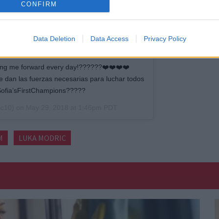
CONFIRM
Data Deletion
Data Access
Privacy Policy
shing me forward every day!??????❤️❤️❤️❤️
e dan las fuerzas necesarias para luchar todos
Sofia’sFirstChampions?????
c10) on
May 29, 2018 at 1:46pm PDT
M
LUKA MODRIC