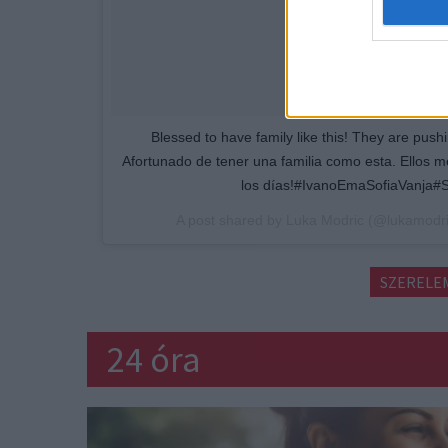
Blessed to have family like this! They are pu
Afortunado de tener una familia como esta. Ellos m
los días!#IvanoEmaSofiaVanja#
A post shared by
Luka Modric
(@lukamodri
SZERELE
24 óra