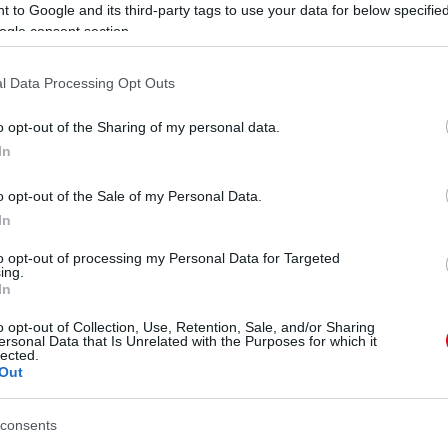
 to Google and its third-party tags to use your data for below specifi
ogle consent section.
l Data Processing Opt Outs
o opt-out of the Sharing of my personal data.
In
o opt-out of the Sale of my Personal Data.
In
 mellett a családjára a legbüszkébb
. Nyolc évvel
nic-ot, akivel munkakapcsolatból alakult ki a
to opt-out of processing my Personal Data for Targeted
sadóként dolgozott vele, majd a menedzsere lett.
ing.
In
o, az ötéves Ema és az egyéves Sofia.
o opt-out of Collection, Use, Retention, Sale, and/or Sharing
ersonal Data that Is Unrelated with the Purposes for which it
lected.
Out
consents