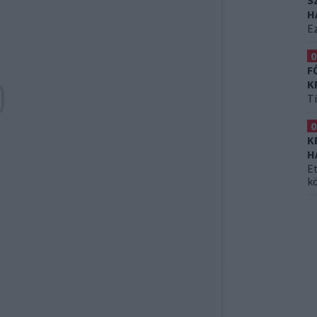
S
H
Ez
0
F
K
T
0
K
H
Et
k