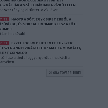
ZÓDABIKARBÓNA A LEGERŐSEBB: EZT
ASZNÁLJÁK A SZÁLLODÁKBAN A VÍZKŐ ELLEN
 a szer tényleg eltünteti a vízkövet
7. 31.
HAGYD A SÓT: EGY CSIPET EBBŐL A
ŐZŐVÍZBE, ÉS SOKKAL FINOMABB LESZ A FŐTT
RUMPLI
itkos hozzávaló
7. 31.
EZZEL LOCSOLD HETENTE EGYSZER:
ÉTSZER ANNYI VIRÁGOT HOZ MAJD A MUSKÁTLI,
A EZT CSINÁLOD
től lesz a tiéd a leggyönyörűbb muskátli a
örnyéken
24 ÓRA TOVÁBBI HÍREI