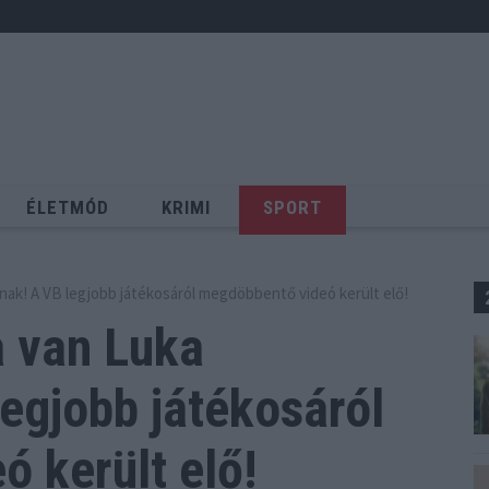
ÉLETMÓD
KRIMI
SPORT
Keresés
nak! A VB legjobb játékosáról megdöbbentő videó került elő!
a van Luka
legjobb
játékosáról
 került elő!