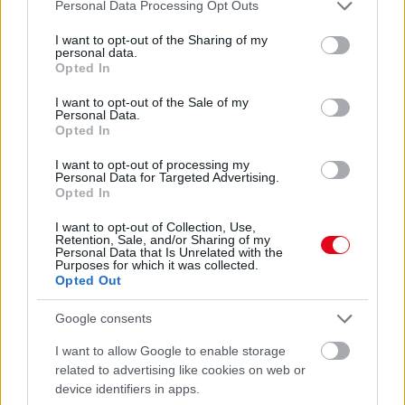
Please note that this website/app uses one or more Google
Personal Data Processing Opt Outs
services and may gather and store information including but
07. 31.
NEM A CITROMSAV, AZ ECET VAGY A
not limited to your visit or usage behaviour. You may click to
I want to opt-out of the Sharing of my
SZÓDABIKARBÓNA A LEGERŐSEBB: EZT HASZNÁLJÁK A
personal data.
grant or deny consent to Google and its third-party tags to
SZÁLLODÁKBAN A VÍZKŐ ELLEN
Opted In
Ez a szer tényleg eltünteti a vízkövet
use your data for below specified purposes in below Google
consent section.
I want to opt-out of the Sale of my
Personal Data.
24 ÓRA TOVÁBBI HÍREI
Opted In
24 óra
I want to opt-out of processing my
Personal Data for Targeted Advertising.
Opted In
I want to opt-out of Collection, Use,
Retention, Sale, and/or Sharing of my
Personal Data that Is Unrelated with the
Purposes for which it was collected.
Opted Out
Google consents
I want to allow Google to enable storage
related to advertising like cookies on web or
device identifiers in apps.