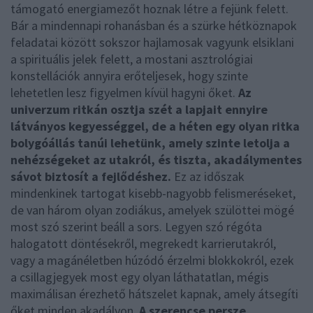
támogató energiamezőt hoznak létre a fejünk felett.
Bár a mindennapi rohanásban és a szürke hétköznapok
feladatai között sokszor hajlamosak vagyunk elsiklani
a spirituális jelek felett, a mostani asztrológiai
konstellációk annyira erőteljesek, hogy szinte
lehetetlen lesz figyelmen kívül hagyni őket.
Az
univerzum ritkán osztja szét a lapjait ennyire
látványos kegyességgel, de a héten egy olyan ritka
bolygóállás tanúi lehetünk, amely szinte letolja a
nehézségeket az utakról, és tiszta, akadálymentes
sávot biztosít a fejlődéshez.
Ez az időszak
mindenkinek tartogat kisebb-nagyobb felismeréseket,
de van három olyan zodiákus, amelyek szülöttei mögé
most szó szerint beáll a sors. Legyen szó régóta
halogatott döntésekről, megrekedt karrierutakról,
vagy a magánéletben húzódó érzelmi blokkokról, ezek
a csillagjegyek most egy olyan láthatatlan, mégis
maximálisan érezhető hátszelet kapnak, amely átsegíti
őket minden akadályon.
A szerencse persze