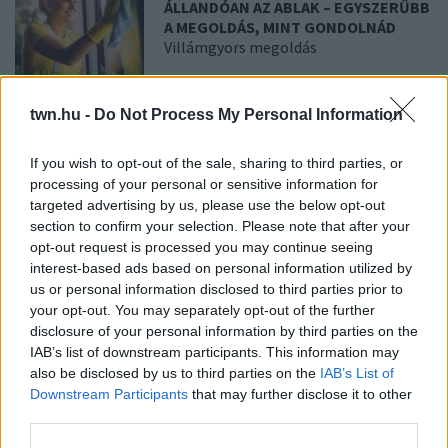
ÁLLANDÓAN AZ ABLAK – EGYSZERŰBB
A MEGOLDÁS, MINT GONDOLNÁD
Villámgyors megoldás
08. 04.
NEM ECETTEL ÉS NEM
twn.hu -
Do Not Process My Personal Information
SZÓDABIKARBÓNÁVAL: EZZEL LESZ
ÚJRA CSILLOGÓ A VÍZKÖVES CSAP
If you wish to opt-out of the sale, sharing to third parties, or
A legjobb trükk
processing of your personal or sensitive information for
targeted advertising by us, please use the below opt-out
section to confirm your selection. Please note that after your
08. 03.
HA MINDIG EZT A MONDATOT HASZNÁLOD, AZ
opt-out request is processed you may continue seeing
RENDKÍVÜL MAGAS ÉRZELMI INTELLIGENCIÁRA UTALHAT
interest-based ads based on personal information utilized by
Te szoktad?
us or personal information disclosed to third parties prior to
your opt-out. You may separately opt-out of the further
08. 02.
SOKAN ROSSZUL TÁROLJÁK A GYÓGYSZEREIKET –
disclosure of your personal information by third parties on the
EMIATT CSÖKKENHET A HATÁSUK
IAB’s list of downstream participants. This information may
Érdemes odafigyelni rá
also be disclosed by us to third parties on the
IAB’s List of
Downstream Participants
that may further disclose it to other
08. 01.
EGYRE TÖBB FIATALNÁL JELENTKEZIK EZ A
VITAMINHIÁNY – ILYEN JELEKRE FIGYELJ
third parties.
Erre figyelj!