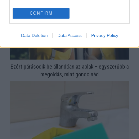
CONFIRM
Data Deletion
Data Access
Privacy Policy
Ezért párásodik be állandóan az ablak – egyszerűbb a
megoldás, mint gondolnád