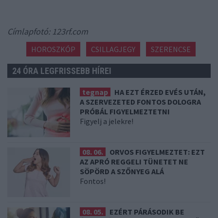
Címlapfotó: 123rf.com
HOROSZKÓP
CSILLAGJEGY
SZERENCSE
24 ÓRA LEGFRISSEBB HÍREI
tegnap
HA EZT ÉRZED EVÉS UTÁN,
A SZERVEZETED FONTOS DOLOGRA
PRÓBÁL FIGYELMEZTETNI
Figyelj a jelekre!
08. 06.
ORVOS FIGYELMEZTET: EZT
AZ APRÓ REGGELI TÜNETET NE
SÖPÖRD A SZŐNYEG ALÁ
Fontos!
08. 05.
EZÉRT PÁRÁSODIK BE