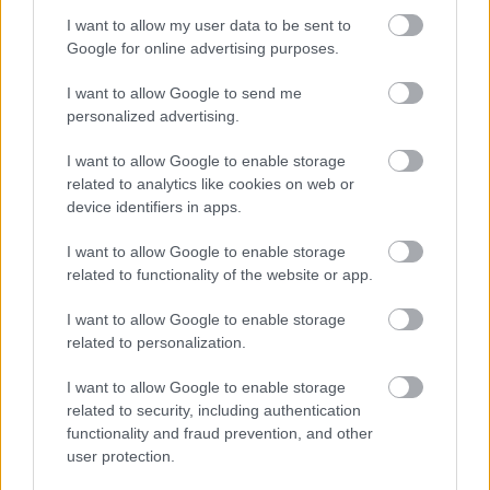
I want to allow my user data to be sent to
Ha ezt érzed evés után, a szervezeted fontos dologra
Google for online advertising purposes.
próbál figyelmeztetni
I want to allow Google to send me
personalized advertising.
I want to allow Google to enable storage
related to analytics like cookies on web or
device identifiers in apps.
I want to allow Google to enable storage
related to functionality of the website or app.
I want to allow Google to enable storage
related to personalization.
Orvos figyelmeztet: ezt az apró reggeli tünetet ne
I want to allow Google to enable storage
söpörd a szőnyeg alá
related to security, including authentication
functionality and fraud prevention, and other
user protection.