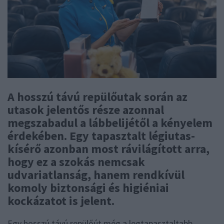
A hosszú távú repülőutak során az
utasok jelentős része azonnal
megszabadul a lábbelijétől a kényelem
érdekében. Egy tapasztalt légiutas-
kísérő azonban most rávilágított arra,
hogy ez a szokás nemcsak
udvariatlanság, hanem rendkívül
komoly biztonsági és higiéniai
kockázatot is jelent.
Egy hosszú távú repülőút még a legtapasztaltabb