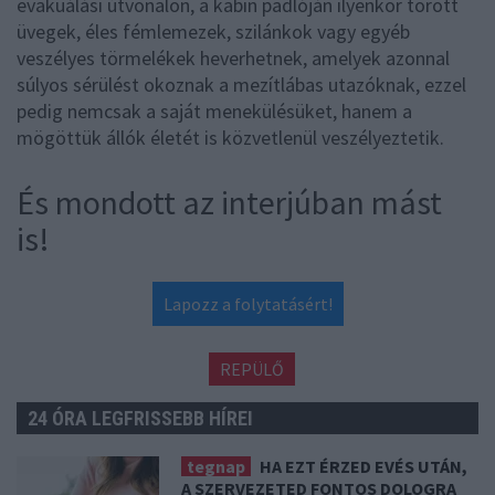
evakuálási útvonalon, a kabin padlóján ilyenkor törött
üvegek, éles fémlemezek, szilánkok vagy egyéb
veszélyes törmelékek heverhetnek, amelyek azonnal
súlyos sérülést okoznak a mezítlábas utazóknak, ezzel
pedig nemcsak a saját menekülésüket, hanem a
mögöttük állók életét is közvetlenül veszélyeztetik.
És mondott az interjúban mást
is!
Lapozz a folytatásért!
REPÜLŐ
24 ÓRA LEGFRISSEBB HÍREI
tegnap
HA EZT ÉRZED EVÉS UTÁN,
A SZERVEZETED FONTOS DOLOGRA