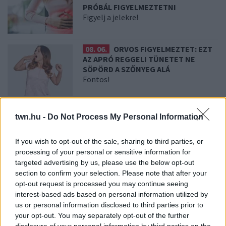
PRÓBÁL FIGYELMEZTETNI
Figyelj a jelekre!
08. 06.
ORVOS FIGYELMEZTET: EZT
AZ APRÓ REGGELI TÜNETET NE
SÖPÖRD A SZŐNYEG ALÁ
Fontos!
08. 05.
EZÉRT PÁRÁSODIK BE
twn.hu -
Do Not Process My Personal Information
ÁLLANDÓAN AZ ABLAK – EGYSZERŰBB
A MEGOLDÁS, MINT GONDOLNÁD
Villámgyors megoldás
If you wish to opt-out of the sale, sharing to third parties, or
processing of your personal or sensitive information for
targeted advertising by us, please use the below opt-out
08. 04.
NEM ECETTEL ÉS NEM
section to confirm your selection. Please note that after your
SZÓDABIKARBÓNÁVAL: EZZEL LESZ
opt-out request is processed you may continue seeing
ÚJRA CSILLOGÓ A VÍZKÖVES CSAP
interest-based ads based on personal information utilized by
A legjobb trükk
us or personal information disclosed to third parties prior to
your opt-out. You may separately opt-out of the further