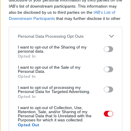
disclosure of your personal information by third parties on the
08. 03.
HA MINDIG EZT A MONDATOT HASZNÁLOD, AZ
IAB’s list of downstream participants. This information may
RENDKÍVÜL MAGAS ÉRZELMI INTELLIGENCIÁRA UTALHAT
also be disclosed by us to third parties on the
IAB’s List of
Te szoktad?
Downstream Participants
that may further disclose it to other
third parties.
08. 02.
SOKAN ROSSZUL TÁROLJÁK A GYÓGYSZEREIKET –
Please note that this website/app uses one or more Google
EMIATT CSÖKKENHET A HATÁSUK
Personal Data Processing Opt Outs
Érdemes odafigyelni rá
services and may gather and store information including but
not limited to your visit or usage behaviour. You may click to
I want to opt-out of the Sharing of my
personal data.
08. 01.
EGYRE TÖBB FIATALNÁL JELENTKEZIK EZ A
grant or deny consent to Google and its third-party tags to
Opted In
VITAMINHIÁNY – ILYEN JELEKRE FIGYELJ
use your data for below specified purposes in below Google
Erre figyelj!
consent section.
I want to opt-out of the Sale of my
Personal Data.
07. 31.
NEM A CITROMSAV, AZ ECET VAGY A
Opted In
SZÓDABIKARBÓNA A LEGERŐSEBB: EZT HASZNÁLJÁK A
SZÁLLODÁKBAN A VÍZKŐ ELLEN
I want to opt-out of processing my
Personal Data for Targeted Advertising.
Ez a szer tényleg eltünteti a vízkövet
Opted In
24 ÓRA TOVÁBBI HÍREI
I want to opt-out of Collection, Use,
Retention, Sale, and/or Sharing of my
Personal Data that Is Unrelated with the
24 óra
Purposes for which it was collected.
Opted Out