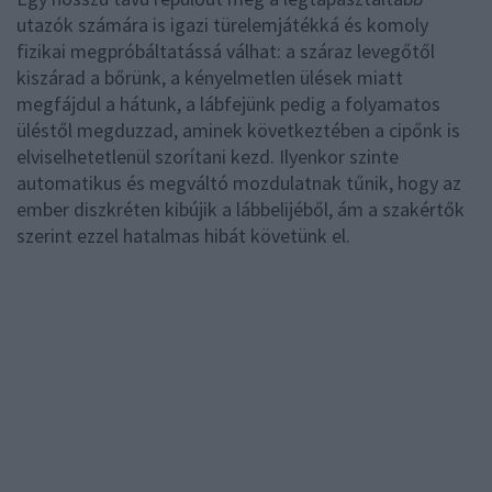
utazók számára is igazi türelemjátékká és komoly
fizikai megpróbáltatássá válhat: a száraz levegőtől
kiszárad a bőrünk, a kényelmetlen ülések miatt
megfájdul a hátunk, a lábfejünk pedig a folyamatos
üléstől megduzzad, aminek következtében a cipőnk is
elviselhetetlenül szorítani kezd. Ilyenkor szinte
automatikus és megváltó mozdulatnak tűnik, hogy az
ember diszkréten kibújik a lábbelijéből, ám a szakértők
szerint ezzel hatalmas hibát követünk el.