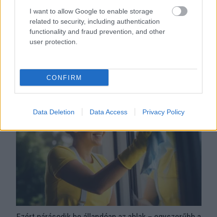
I want to allow Google to enable storage
related to security, including authentication
functionality and fraud prevention, and other
user protection.
Orvos figyelmeztet: ezt az apró reggeli tünetet ne
söpörd a szőnyeg alá
CONFIRM
Data Deletion
Data Access
Privacy Policy
Ezért párásodik be állandóan az ablak – egyszerűbb a