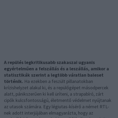
A repülés legkritikusabb szakaszai ugyanis
egyértelműen a felszállás és a leszállás, amikor a
statisztikák szerint a legtöbb váratlan baleset
történik.
Ha ezekben a feszült pillanatokban
krízishelyzet alakul ki, és a repülőgépet másodpercek
alatt, pánikszerűen ki kell üríteni, a strapabíró, zárt
cipők kulcsfontosságú, életmentő védelmet nyújtanak
az utasok számára. Egy légiutas-kísérő a német RTL-
nek adott interjújában elmagyarázta, hogy az