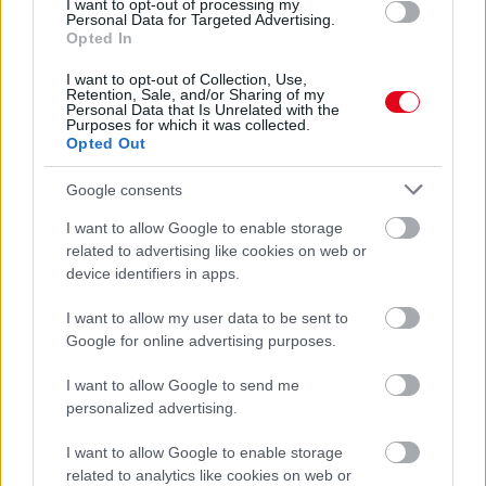
I want to opt-out of processing my
Personal Data for Targeted Advertising.
07. 31.
NEM A CITROMSAV, AZ ECET VAGY A
Opted In
SZÓDABIKARBÓNA A LEGERŐSEBB: EZT HASZNÁLJÁK A
I want to opt-out of Collection, Use,
SZÁLLODÁKBAN A VÍZKŐ ELLEN
Retention, Sale, and/or Sharing of my
Ez a szer tényleg eltünteti a vízkövet
Personal Data that Is Unrelated with the
Purposes for which it was collected.
Opted Out
07. 31.
HAGYD A SÓT: EGY CSIPET EBBŐL A FŐZŐVÍZBE,
ÉS SOKKAL FINOMABB LESZ A FŐTT KRUMPLI
Titkos hozzávaló
Google consents
I want to allow Google to enable storage
24 ÓRA TOVÁBBI HÍREI
related to advertising like cookies on web or
device identifiers in apps.
24 óra
I want to allow my user data to be sent to
Google for online advertising purposes.
I want to allow Google to send me
personalized advertising.
I want to allow Google to enable storage
related to analytics like cookies on web or