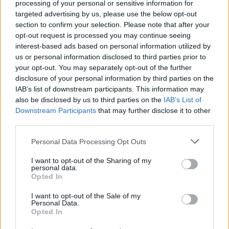
processing of your personal or sensitive information for
Villámgyors megoldás
targeted advertising by us, please use the below opt-out
section to confirm your selection. Please note that after your
opt-out request is processed you may continue seeing
08. 04.
NEM ECETTEL ÉS NEM
interest-based ads based on personal information utilized by
SZÓDABIKARBÓNÁVAL: EZZEL LESZ
us or personal information disclosed to third parties prior to
ÚJRA CSILLOGÓ A VÍZKÖVES CSAP
your opt-out. You may separately opt-out of the further
A legjobb trükk
disclosure of your personal information by third parties on the
IAB’s list of downstream participants. This information may
also be disclosed by us to third parties on the
IAB’s List of
08. 03.
HA MINDIG EZT A MONDATOT
HASZNÁLOD, AZ RENDKÍVÜL MAGAS
Downstream Participants
that may further disclose it to other
ÉRZELMI INTELLIGENCIÁRA UTALHAT
third parties.
Te szoktad?
Please note that this website/app uses one or more Google
Personal Data Processing Opt Outs
services and may gather and store information including but
not limited to your visit or usage behaviour. You may click to
I want to opt-out of the Sharing of my
08. 02.
SOKAN ROSSZUL TÁROLJÁK A GYÓGYSZEREIKET –
personal data.
grant or deny consent to Google and its third-party tags to
EMIATT CSÖKKENHET A HATÁSUK
Opted In
use your data for below specified purposes in below Google
Érdemes odafigyelni rá
consent section.
I want to opt-out of the Sale of my
Personal Data.
08. 01.
EGYRE TÖBB FIATALNÁL JELENTKEZIK EZ A
Opted In
VITAMINHIÁNY – ILYEN JELEKRE FIGYELJ
Erre figyelj!