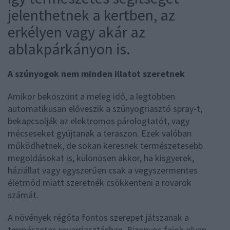
jelenthetnek a kertben, az
erkélyen vagy akár az
ablakpárkányon is.
A szúnyogok nem minden illatot szeretnek
Amikor beköszönt a meleg idő, a legtöbben
automatikusan előveszik a szúnyogriasztó spray-t,
bekapcsolják az elektromos párologtatót, vagy
mécseseket gyújtanak a teraszon. Ezek valóban
működhetnek, de sokan keresnek természetesebb
megoldásokat is, különösen akkor, ha kisgyerek,
háziállat vagy egyszerűen csak a vegyszermentes
életmód miatt szeretnék csökkenteni a rovarok
számát.
A növények régóta fontos szerepet játszanak a
természetes rovarriasztásban. Bizonyos fajok olyan