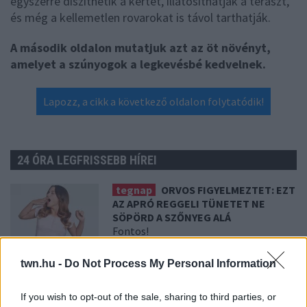
egyszerre díszíthetik a kertet, illatosíthatják a teraszt,
és még a kellemetlen rovarokat is távol tarthatják.
A második oldalon mutatjuk azt az öt növényt,
amelyet a szúnyogok a legkevésbé kedvelnek.
Lapozz, a cikk a következő oldalon folytatódik!
24 ÓRA LEGFRISSEBB HÍREI
tegnap
ORVOS FIGYELMEZTET: EZT
AZ APRÓ REGGELI TÜNETET NE
SÖPÖRD A SZŐNYEG ALÁ
Fontos!
twn.hu -
Do Not Process My Personal Information
08. 05.
EZÉRT PÁRÁSODIK BE
ÁLLANDÓAN AZ ABLAK – EGYSZERŰBB
If you wish to opt-out of the sale, sharing to third parties, or
A MEGOLDÁS, MINT GONDOLNÁD