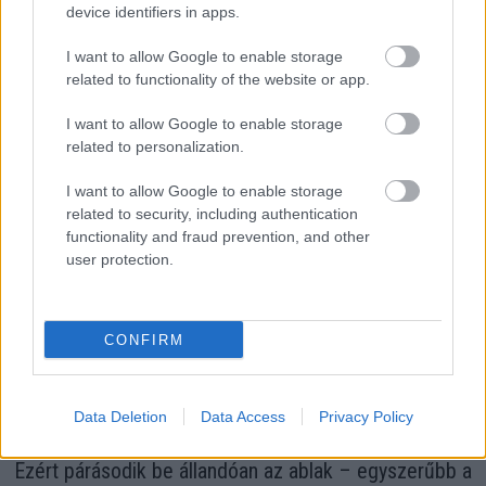
device identifiers in apps.
I want to allow Google to enable storage
related to functionality of the website or app.
I want to allow Google to enable storage
Orvos figyelmeztet: ezt az apró reggeli tünetet ne
related to personalization.
söpörd a szőnyeg alá
I want to allow Google to enable storage
related to security, including authentication
functionality and fraud prevention, and other
user protection.
CONFIRM
Data Deletion
Data Access
Privacy Policy
Ezért párásodik be állandóan az ablak – egyszerűbb a