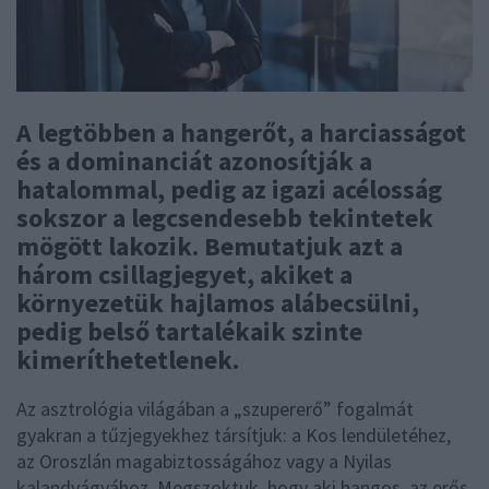
A legtöbben a hangerőt, a harciasságot
és a dominanciát azonosítják a
hatalommal, pedig az igazi acélosság
sokszor a legcsendesebb tekintetek
mögött lakozik. Bemutatjuk azt a
három csillagjegyet, akiket a
környezetük hajlamos alábecsülni,
pedig belső tartalékaik szinte
kimeríthetetlenek.
Az asztrológia világában a „szupererő” fogalmát
gyakran a tűzjegyekhez társítjuk: a Kos lendületéhez,
az Oroszlán magabiztosságához vagy a Nyilas
kalandvágyához. Megszoktuk, hogy aki hangos, az erős