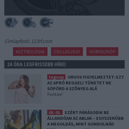
Címlapfotó: 123rf.com
ASZTROLÓGIA
CSILLAGJEGY
HOROSZKÓP
24 ÓRA LEGFRISSEBB HÍREI
tegnap
ORVOS FIGYELMEZTET: EZT
AZ APRÓ REGGELI TÜNETET NE
SÖPÖRD A SZŐNYEG ALÁ
Fontos!
08. 05.
EZÉRT PÁRÁSODIK BE
ÁLLANDÓAN AZ ABLAK – EGYSZERŰBB
A MEGOLDÁS, MINT GONDOLNÁD