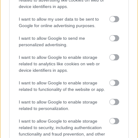
related to advertising like cookies on web or
device identifiers in apps.
I want to allow my user data to be sent to
Google for online advertising purposes.
Orvos figyelmeztet: ezt az apró reggeli tünetet ne
I want to allow Google to send me
söpörd a szőnyeg alá
personalized advertising.
I want to allow Google to enable storage
related to analytics like cookies on web or
device identifiers in apps.
I want to allow Google to enable storage
related to functionality of the website or app.
I want to allow Google to enable storage
related to personalization.
I want to allow Google to enable storage
related to security, including authentication
Ezért párásodik be állandóan az ablak – egyszerűbb a
functionality and fraud prevention, and other