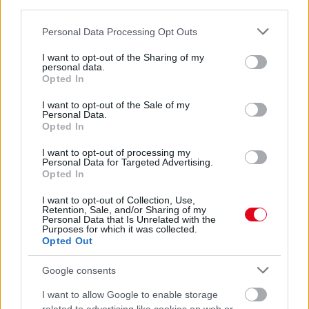
third parties.
07. 31.
NEM A CITROMSAV, AZ ECET VAGY A
Please note that this website/app uses one or more Google
SZÓDABIKARBÓNA A LEGERŐSEBB: EZT HASZNÁLJÁK A
Personal Data Processing Opt Outs
services and may gather and store information including but
SZÁLLODÁKBAN A VÍZKŐ ELLEN
not limited to your visit or usage behaviour. You may click to
I want to opt-out of the Sharing of my
Ez a szer tényleg eltünteti a vízkövet
personal data.
grant or deny consent to Google and its third-party tags to
Opted In
07. 31.
HAGYD A SÓT: EGY CSIPET EBBŐL A FŐZŐVÍZBE,
use your data for below specified purposes in below Google
ÉS SOKKAL FINOMABB LESZ A FŐTT KRUMPLI
consent section.
I want to opt-out of the Sale of my
Titkos hozzávaló
Personal Data.
Opted In
24 ÓRA TOVÁBBI HÍREI
I want to opt-out of processing my
Personal Data for Targeted Advertising.
Opted In
24 óra
I want to opt-out of Collection, Use,
Retention, Sale, and/or Sharing of my
Personal Data that Is Unrelated with the
Purposes for which it was collected.
Opted Out
Google consents
I want to allow Google to enable storage