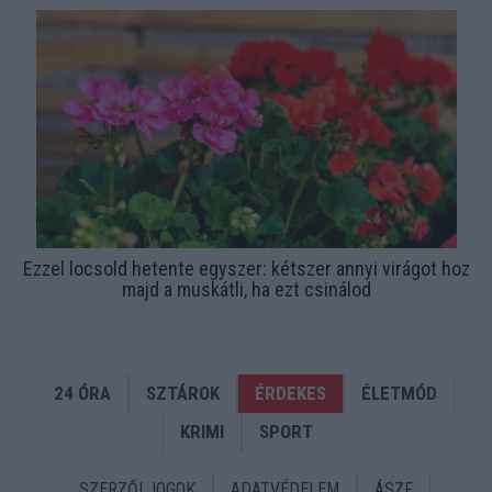
Ezzel locsold hetente egyszer: kétszer annyi virágot hoz
majd a muskátli, ha ezt csinálod
24 ÓRA
SZTÁROK
ÉRDEKES
ÉLETMÓD
KRIMI
SPORT
SZERZŐI JOGOK
ADATVÉDELEM
ÁSZF