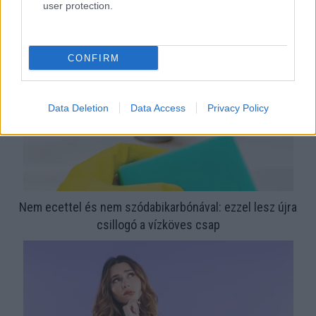
megoldás, mint gondolnád
user protection.
CONFIRM
Data Deletion
Data Access
Privacy Policy
Nem ecettel és nem szódabikarbónával: ezzel lesz újra
csillogó a vízköves csap