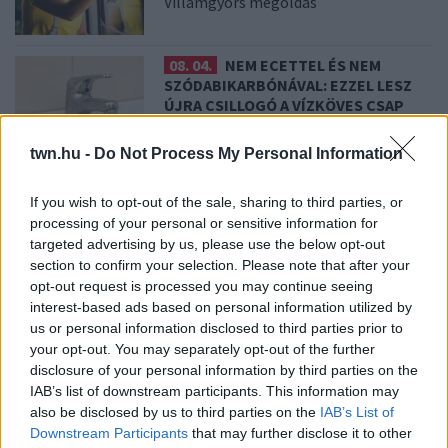
Villámgyors megoldás
08. 04.
NEM ECETTEL ÉS NEM
SZÓDABIKARBÓNÁVAL: EZZEL LESZ
ÚJRA CSILLOGÓ A VÍZKÖVES CSAP
A legjobb trükk
twn.hu -
Do Not Process My Personal Information
08. 03.
HA MINDIG EZT A MONDATOT
If you wish to opt-out of the sale, sharing to third parties, or
HASZNÁLOD, AZ RENDKÍVÜL MAGAS
processing of your personal or sensitive information for
ÉRZELMI INTELLIGENCIÁRA UTALHAT
targeted advertising by us, please use the below opt-out
Te szoktad?
section to confirm your selection. Please note that after your
opt-out request is processed you may continue seeing
interest-based ads based on personal information utilized by
08. 02.
SOKAN ROSSZUL TÁROLJÁK A GYÓGYSZEREIKET –
us or personal information disclosed to third parties prior to
EMIATT CSÖKKENHET A HATÁSUK
your opt-out. You may separately opt-out of the further
Érdemes odafigyelni rá
disclosure of your personal information by third parties on the
IAB’s list of downstream participants. This information may
08. 01.
EGYRE TÖBB FIATALNÁL JELENTKEZIK EZ A
also be disclosed by us to third parties on the
IAB’s List of
VITAMINHIÁNY – ILYEN JELEKRE FIGYELJ
Downstream Participants
that may further disclose it to other
Erre figyelj!