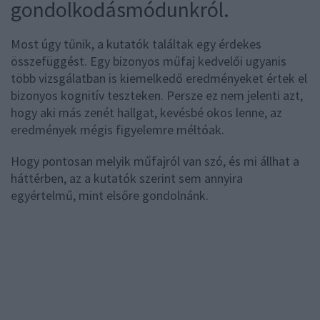
gondolkodásmódunkról.
Most úgy tűnik, a kutatók találtak egy érdekes
összefüggést. Egy bizonyos műfaj kedvelői ugyanis
több vizsgálatban is kiemelkedő eredményeket értek el
bizonyos kognitív teszteken. Persze ez nem jelenti azt,
hogy aki más zenét hallgat, kevésbé okos lenne, az
eredmények mégis figyelemre méltóak.
Hogy pontosan melyik műfajról van szó, és mi állhat a
háttérben, az a kutatók szerint sem annyira
egyértelmű, mint elsőre gondolnánk.