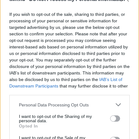
AZ ELSŐ JELEK SZINTE
ÉSZREVEHETETLENEK
If you wish to opt-out of the sale, sharing to third parties, or
Nálad is felléphet
processing of your personal or sensitive information for
targeted advertising by us, please use the below opt-out
08. 07.
HA EZT ÉRZED EVÉS UTÁN, A
section to confirm your selection. Please note that after your
SZERVEZETED FONTOS DOLOGRA
PRÓBÁL FIGYELMEZTETNI
opt-out request is processed you may continue seeing
Figyelj a jelekre!
interest-based ads based on personal information utilized by
us or personal information disclosed to third parties prior to
your opt-out. You may separately opt-out of the further
08. 06.
ORVOS FIGYELMEZTET: EZT
disclosure of your personal information by third parties on the
AZ APRÓ REGGELI TÜNETET NE
IAB’s list of downstream participants. This information may
SÖPÖRD A SZŐNYEG ALÁ
also be disclosed by us to third parties on the
IAB’s List of
Fontos!
Downstream Participants
that may further disclose it to other
third parties.
Please note that this website/app uses one or more Google
08. 05.
EZÉRT PÁRÁSODIK BE
Personal Data Processing Opt Outs
services and may gather and store information including but
ÁLLANDÓAN AZ ABLAK – EGYSZERŰBB
not limited to your visit or usage behaviour. You may click to
I want to opt-out of the Sharing of my
A MEGOLDÁS, MINT GONDOLNÁD
personal data.
Villámgyors megoldás
grant or deny consent to Google and its third-party tags to
Opted In
use your data for below specified purposes in below Google
consent section.
I want to opt-out of the Sale of my