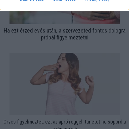
Ha ezt érzed evés után, a szervezeted fontos dologra
próbál figyelmeztetni
Orvos figyelmeztet: ezt az apró reggeli tünetet ne söpörd a
szőnyeg alá