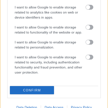
I want to allow Google to enable storage
related to analytics like cookies on web or
device identifiers in apps.
I want to allow Google to enable storage
related to functionality of the website or app.
I want to allow Google to enable storage
related to personalization.
I want to allow Google to enable storage
Egyre több embernél jelentkezik ez a hiányállapot – az
related to security, including authentication
első jelek szinte észrevehetetlenek
functionality and fraud prevention, and other
user protection.
CONFIRM
Data Deletion
Data Access
Privacy Policy