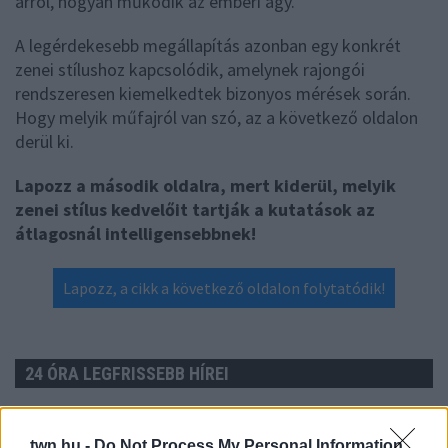
arról, hogyan működik az emberi agy.
A legérdekesebb megállapítás azonban egy konkrét
zenei stílushoz kapcsolódik, amelynek rajongói
rendszeresen kiemelkedtek bizonyos mérések során.
Hogy melyik műfajról van szó, az a következő oldalon
derül ki.
Lapozz a második oldalra, mert kiderül, melyik
zenei stílus kedvelőit tartják a kutatások az
átlagosnál intelligensebbnek!
Lapozz, a cikk a következő oldalon folytatódik!
24 ÓRA LEGFRISSEBB HÍREI
tegnap
EGYRE TÖBB EMBERNÉL
JELENTKEZIK EZ A HIÁNYÁLLAPOT –
twn.hu -
Do Not Process My Personal Information