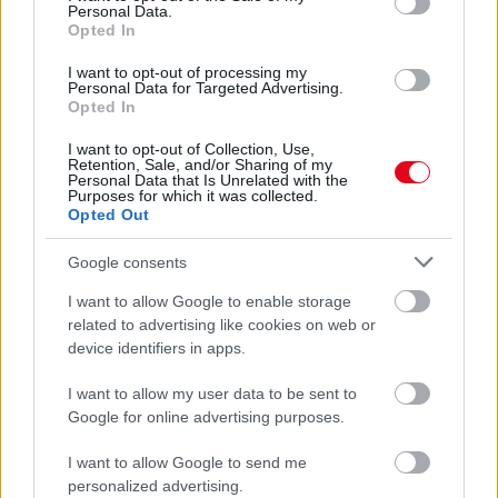
Personal Data.
08. 04.
NEM ECETTEL ÉS NEM SZÓDABIKARBÓNÁVAL:
Opted In
EZZEL LESZ ÚJRA CSILLOGÓ A VÍZKÖVES CSAP
A legjobb trükk
I want to opt-out of processing my
Personal Data for Targeted Advertising.
08. 03.
HA MINDIG EZT A MONDATOT HASZNÁLOD, AZ
Opted In
RENDKÍVÜL MAGAS ÉRZELMI INTELLIGENCIÁRA UTALHAT
I want to opt-out of Collection, Use,
Te szoktad?
Retention, Sale, and/or Sharing of my
Personal Data that Is Unrelated with the
08. 02.
SOKAN ROSSZUL TÁROLJÁK A GYÓGYSZEREIKET –
Purposes for which it was collected.
Opted Out
EMIATT CSÖKKENHET A HATÁSUK
Érdemes odafigyelni rá
Google consents
08. 01.
EGYRE TÖBB FIATALNÁL JELENTKEZIK EZ A
I want to allow Google to enable storage
VITAMINHIÁNY – ILYEN JELEKRE FIGYELJ
related to advertising like cookies on web or
Erre figyelj!
device identifiers in apps.
24 ÓRA TOVÁBBI HÍREI
I want to allow my user data to be sent to
Google for online advertising purposes.
24 óra
I want to allow Google to send me
personalized advertising.