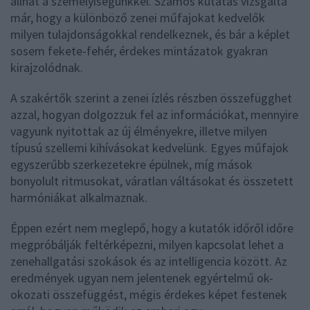
állhat a személyiségünkkel. Számos kutatás vizsgálta
már, hogy a különböző zenei műfajokat kedvelők
milyen tulajdonságokkal rendelkeznek, és bár a képlet
sosem fekete-fehér, érdekes mintázatok gyakran
kirajzolódnak.
A szakértők szerint a zenei ízlés részben összefügghet
azzal, hogyan dolgozzuk fel az információkat, mennyire
vagyunk nyitottak az új élményekre, illetve milyen
típusú szellemi kihívásokat kedvelünk. Egyes műfajok
egyszerűbb szerkezetekre épülnek, míg mások
bonyolult ritmusokat, váratlan váltásokat és összetett
harmóniákat alkalmaznak.
Éppen ezért nem meglepő, hogy a kutatók időről időre
megpróbálják feltérképezni, milyen kapcsolat lehet a
zenehallgatási szokások és az intelligencia között. Az
eredmények ugyan nem jelentenek egyértelmű ok-
okozati összefüggést, mégis érdekes képet festenek