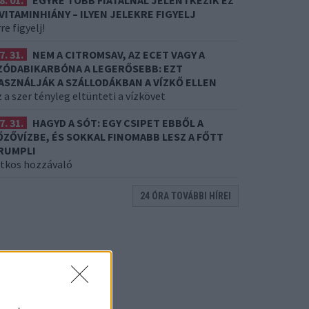
8. 01.
EGYRE TÖBB FIATALNÁL JELENTKEZIK EZ
 VITAMINHIÁNY – ILYEN JELEKRE FIGYELJ
re figyelj!
7. 31.
NEM A CITROMSAV, AZ ECET VAGY A
ZÓDABIKARBÓNA A LEGERŐSEBB: EZT
ASZNÁLJÁK A SZÁLLODÁKBAN A VÍZKŐ ELLEN
 a szer tényleg eltünteti a vízkövet
7. 31.
HAGYD A SÓT: EGY CSIPET EBBŐL A
ŐZŐVÍZBE, ÉS SOKKAL FINOMABB LESZ A FŐTT
RUMPLI
itkos hozzávaló
24 ÓRA TOVÁBBI HÍREI