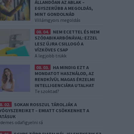
ÁLLANDÓAN AZ ABLAK –
EGYSZERŰBB A MEGOLDÁS,
MINT GONDOLNÁD
Villámgyors megoldás
08. 04.
NEM ECETTEL ÉS NEM
SZÓDABIKARBÓNÁVAL: EZZEL
LESZ ÚJRA CSILLOGÓ A
VÍZKÖVES CSAP
A legjobb trükk
08. 03.
HA MINDIG EZT A
MONDATOT HASZNÁLOD, AZ
RENDKÍVÜL MAGAS ÉRZELMI
INTELLIGENCIÁRA UTALHAT
Te szoktad?
8. 02.
SOKAN ROSSZUL TÁROLJÁK A
YÓGYSZEREIKET – EMIATT CSÖKKENHET A
ATÁSUK
rdemes odafigyelni rá