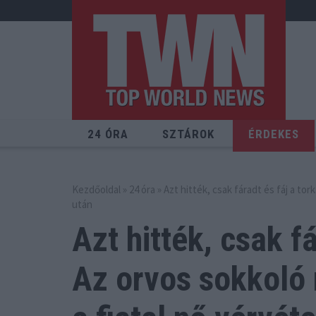
24 ÓRA
SZTÁROK
ÉRDEKES
Kezdőoldal
»
24 óra
» Azt hitték, csak fáradt és fáj a tor
után
Azt hitték, csak fá
Az orvos sokkoló