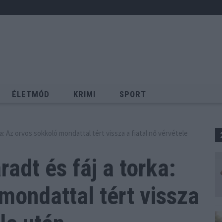
ÉLETMÓD
KRIMI
SPORT
Keresés
ka: Az orvos sokkoló mondattal tért vissza a fiatal nő vérvétele
radt és fáj a torka:
mondattal tért vissza