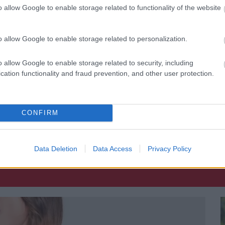
ulladás, amit egy egyszerű antibiotikum-kúrával le
o allow Google to enable storage related to functionality of the website
re azonban a lány állapota nemhogy stagnált
irányba fordult, ami már az életét
o allow Google to enable storage related to personalization.
o allow Google to enable storage related to security, including
t közölt vele!
cation functionality and fraud prevention, and other user protection.
 folytatásért!
CONFIRM
SOKKOLÓ
BETEGSÉG
Data Deletion
Data Access
Privacy Policy