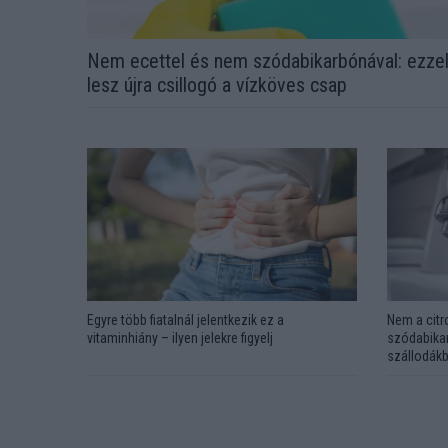
Nem ecettel és nem szódabikarbónával: ezze
lesz újra csillogó a vízköves csap
Egyre több fiatalnál jelentkezik ez a
Nem a citr
vitaminhiány – ilyen jelekre figyelj
szódabikar
szállodákb