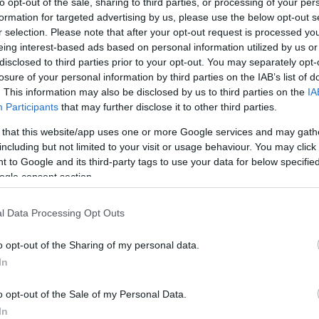
to opt-out of the sale, sharing to third parties, or processing of your per
formation for targeted advertising by us, please use the below opt-out s
 anélkül, hogy utána teljesen
r selection. Please note that after your opt-out request is processed y
eing interest-based ads based on personal information utilized by us or
disclosed to third parties prior to your opt-out. You may separately opt-
losure of your personal information by third parties on the IAB’s list of
. This information may also be disclosed by us to third parties on the
IA
Participants
that may further disclose it to other third parties.
 that this website/app uses one or more Google services and may gath
including but not limited to your visit or usage behaviour. You may click 
 to Google and its third-party tags to use your data for below specifi
ogle consent section.
l Data Processing Opt Outs
o opt-out of the Sharing of my personal data.
In
o opt-out of the Sale of my Personal Data.
In