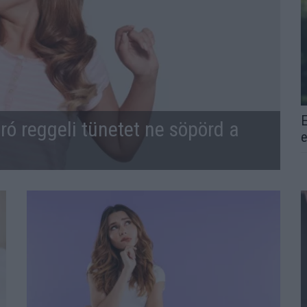
E
ró reggeli tünetet ne söpörd a
e