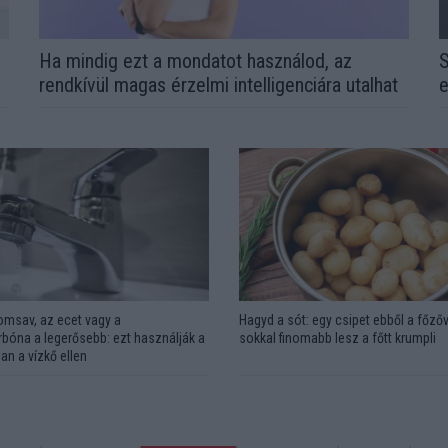
l
Ha mindig ezt a mondatot használod, az
S
rendkívül magas érzelmi intelligenciára utalhat
e
omsav, az ecet vagy a
Hagyd a sót: egy csipet ebből a főzőv
bóna a legerősebb: ezt használják a
sokkal finomabb lesz a főtt krumpli
an a vízkő ellen