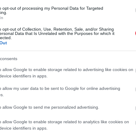
to opt-out of processing my Personal Data for Targeted
ing.
In
o opt-out of Collection, Use, Retention, Sale, and/or Sharing
ersonal Data that Is Unrelated with the Purposes for which it
lected.
Out
consents
o allow Google to enable storage related to advertising like cookies on
evice identifiers in apps.
o allow my user data to be sent to Google for online advertising
s.
tal megosztott bejegyzés
to allow Google to send me personalized advertising.
s esztendő hozta el, amikor egy miami nyaralásra
o allow Google to enable storage related to analytics like cookies on
lőtt ugyanis egy rendkívül kínzó, heves torokfájás
evice identifiers in apps.
eten gyorsan ráütötték a pecsétet: streptococcus