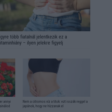
gyre több fiatalnál jelentkezik ez a
itaminhiány – ilyen jelekre figyelj
er annyi
Nem a citromos víz a titok: ezt isszák reggel a
csinálod
japánok, hogy ne hízzanak el