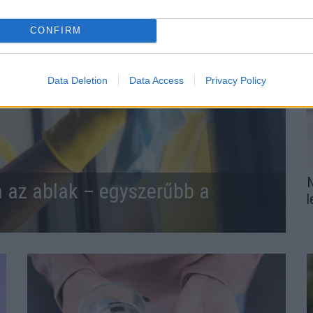
CONFIRM
Data Deletion
Data Access
Privacy Policy
N
n az ablak – egyszerűbb a
l