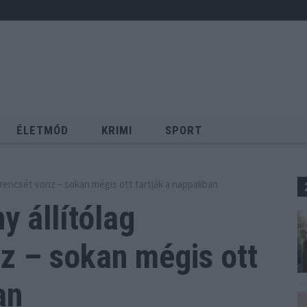
ÉLETMÓD
KRIMI
SPORT
Keresés
erencsét vonz – sokan mégis ott tartják a nappaliban
y állítólag
z – sokan mégis ott
an