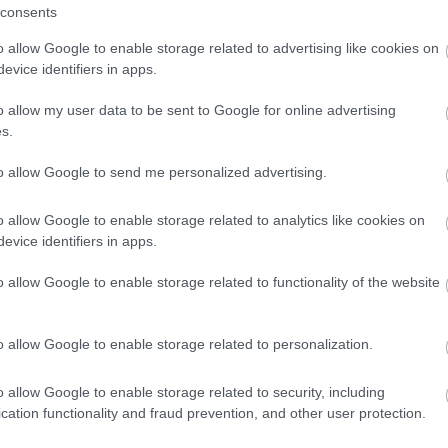
consents
o allow Google to enable storage related to advertising like cookies on
evice identifiers in apps.
es hiedelmek szerint a
tamarindusz vagy
bizonyos
o allow my user data to be sent to Google for online advertising
snak, mert a stagnálást, lassulást vagy
s.
iában élnek erős történetek ezekről a jelentésekről,
k.
to allow Google to send me personalized advertising.
képes egy növény balszerencsét hozni? Erre nincs
o allow Google to enable storage related to analytics like cookies on
, hogy te hogyan érzed magad az otthonodban. Ha egy
evice identifiers in apps.
 a teret, talán ez számít igazán – a babonák pedig
nek, amelyekről jó néha elgondolkodni.
o allow Google to enable storage related to functionality of the website
o allow Google to enable storage related to personalization.
o allow Google to enable storage related to security, including
cation functionality and fraud prevention, and other user protection.