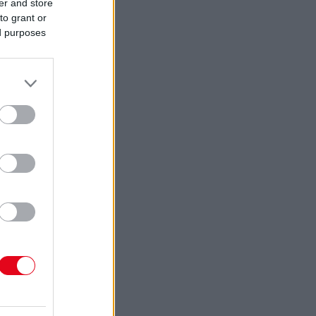
er and store
to grant or
ed purposes