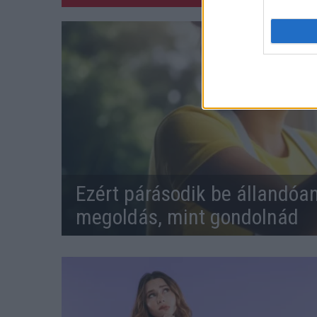
Ezért párásodik be állandóa
megoldás, mint gondolnád