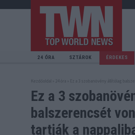
24 ÓRA
SZTÁROK
ÉRDEKES
Kezdőoldal
»
24 óra
» Ez a 3 szobanövény állítólag balsz
Ez a 3 szobanövén
balszerencsét
von
tartják a nappalib