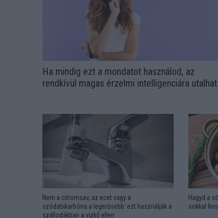
Ha mindig ezt a mondatot használod, az
rendkívül magas érzelmi intelligenciára utalhat
Nem a citromsav, az ecet vagy a
Hagyd a só
szódabikarbóna a legerősebb: ezt használják a
sokkal fin
szállodákban a vízkő ellen