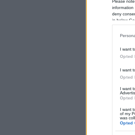
Please note
information 
deny consent
in below Go
Persona
I want t
Opted 
I want t
Opted 
I want 
Advertis
Opted 
I want t
of my P
was col
Opted 