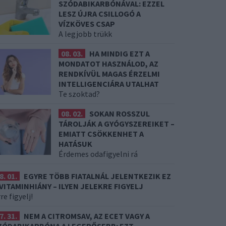
SZÓDABIKARBÓNÁVAL: EZZEL
LESZ ÚJRA CSILLOGÓ A
VÍZKÖVES CSAP
A legjobb trükk
08. 03.
HA MINDIG EZT A
MONDATOT HASZNÁLOD, AZ
RENDKÍVÜL MAGAS ÉRZELMI
INTELLIGENCIÁRA UTALHAT
Te szoktad?
08. 02.
SOKAN ROSSZUL
TÁROLJÁK A GYÓGYSZEREIKET –
EMIATT CSÖKKENHET A
HATÁSUK
Érdemes odafigyelni rá
8. 01.
EGYRE TÖBB FIATALNÁL JELENTKEZIK EZ
 VITAMINHIÁNY – ILYEN JELEKRE FIGYELJ
re figyelj!
7. 31.
NEM A CITROMSAV, AZ ECET VAGY A