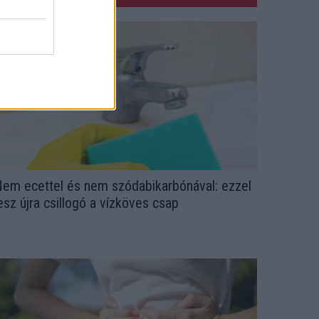
em ecettel és nem szódabikarbónával: ezzel
esz újra csillogó a vízköves csap