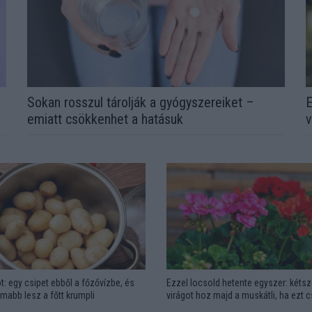
Sokan rosszul tárolják a gyógyszereiket –
E
emiatt csökkenhet a hatásuk
v
t: egy csipet ebből a főzővízbe, és
Ezzel locsold hetente egyszer: kétsz
omabb lesz a főtt krumpli
virágot hoz majd a muskátli, ha ezt 