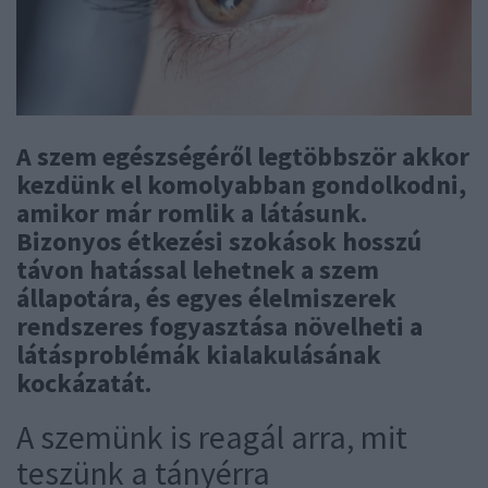
A szem egészségéről legtöbbször akkor
kezdünk el komolyabban gondolkodni,
amikor már romlik a látásunk.
Bizonyos étkezési szokások hosszú
távon hatással lehetnek a szem
állapotára, és egyes élelmiszerek
rendszeres fogyasztása növelheti a
látásproblémák kialakulásának
kockázatát.
A szemünk is reagál arra, mit
teszünk a tányérra