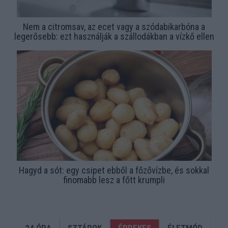
Nem a citromsav, az ecet vagy a szódabikarbóna a
legerősebb: ezt használják a szállodákban a vízkő ellen
Hagyd a sót: egy csipet ebből a főzővízbe, és sokkal
finomabb lesz a főtt krumpli
24 ÓRA
SZTÁROK
ÉRDEKES
ÉLETMÓD