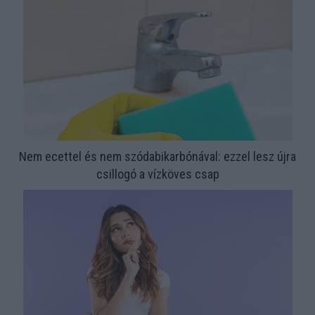
Nem ecettel és nem szódabikarbónával: ezzel lesz újra
csillogó a vízköves csap