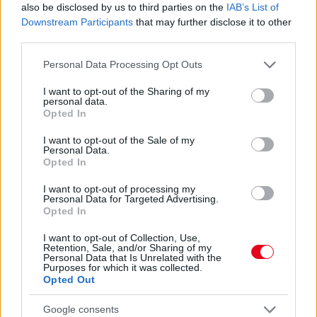
also be disclosed by us to third parties on the
IAB’s List of
Downstream Participants
that may further disclose it to other
08. 02.
SOKAN ROSSZUL TÁROLJÁK A GYÓGYSZEREIKET –
third parties.
EMIATT CSÖKKENHET A HATÁSUK
Érdemes odafigyelni rá
Please note that this website/app uses one or more Google
Personal Data Processing Opt Outs
services and may gather and store information including but
08. 01.
EGYRE TÖBB FIATALNÁL JELENTKEZIK EZ A
not limited to your visit or usage behaviour. You may click to
I want to opt-out of the Sharing of my
VITAMINHIÁNY – ILYEN JELEKRE FIGYELJ
personal data.
grant or deny consent to Google and its third-party tags to
Erre figyelj!
Opted In
use your data for below specified purposes in below Google
consent section.
07. 31.
NEM A CITROMSAV, AZ ECET VAGY A
I want to opt-out of the Sale of my
Personal Data.
SZÓDABIKARBÓNA A LEGERŐSEBB: EZT HASZNÁLJÁK A
Opted In
SZÁLLODÁKBAN A VÍZKŐ ELLEN
Ez a szer tényleg eltünteti a vízkövet
I want to opt-out of processing my
Personal Data for Targeted Advertising.
Opted In
24 ÓRA TOVÁBBI HÍREI
I want to opt-out of Collection, Use,
24 óra
Retention, Sale, and/or Sharing of my
Personal Data that Is Unrelated with the
Purposes for which it was collected.
Opted Out
Google consents