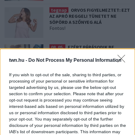
tegnap
ORVOS FIGYELMEZTET: EZT
AZ APRÓ REGGELI TÜNETET NE
SÖPÖRD A SZŐNYEG ALÁ
Fontos!
08. 05.
EZÉRT PÁRÁSODIK BE
ÁLLANDÓAN AZ ABLAK – EGYSZERŰBB
A MEGOLDÁS, MINT GONDOLNÁD
twn.hu -
Do Not Process My Personal Information
Villámgyors megoldás
If you wish to opt-out of the sale, sharing to third parties, or
processing of your personal or sensitive information for
08. 04.
NEM ECETTEL ÉS NEM
targeted advertising by us, please use the below opt-out
SZÓDABIKARBÓNÁVAL: EZZEL LESZ
section to confirm your selection. Please note that after your
ÚJRA CSILLOGÓ A VÍZKÖVES CSAP
opt-out request is processed you may continue seeing
A legjobb trükk
interest-based ads based on personal information utilized by
us or personal information disclosed to third parties prior to
your opt-out. You may separately opt-out of the further
08. 03.
HA MINDIG EZT A MONDATOT HASZNÁLOD, AZ
disclosure of your personal information by third parties on the
RENDKÍVÜL MAGAS ÉRZELMI INTELLIGENCIÁRA UTALHAT
IAB’s list of downstream participants. This information may
Te szoktad?