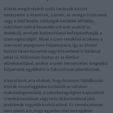
A látás megőrzéséről szóló tanácsok között
rendszerint a vitaminok, a lutein, az omega-3 zsírsavak
vagy a zöld leveles zöldségek kerülnek előtérbe,
miközben sokkal kevesebb szó esik azokról az
ételekről, amelyek kedvezőtlenül befolyásolhatják a
szem egészségét. Mivel a szem rendkívül érzékeny a
szervezet anyagcsere-folyamataira, így az étrend
hosszú távon közvetve vagy közvetlenül is hatással
lehet rá. Különösen fontos ez az életkor
előrehaladtával, amikor a szem természetes öregedési
folyamatai egyébként is fokozatosan jelentkeznek.
A kutatások arra utalnak, hogy bizonyos táplálkozási
minták összefüggésbe hozhatók az időskori
makuladegeneráció, a cukorbetegséghez kapcsolódó
szemkárosodások vagy más látásromlással járó
problémák nagyobb kockázatával. Ez természetesen
nem jelenti azt, hogy egyetlen étel önmagában