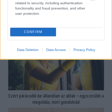
related to security, including authentication
functionality and fraud prevention, and other
user protection.
Orvos figyelmeztet: ezt az apró reggeli tünetet ne
söpörd a szőnyeg alá
CONFIRM
Data Deletion
Data Access
Privacy Policy
Ezért párásodik be állandóan az ablak – egyszerűbb a
megoldás, mint gondolnád