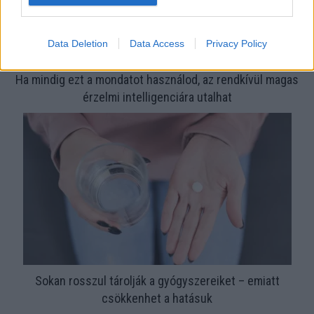
Data Deletion
Data Access
Privacy Policy
Ha mindig ezt a mondatot használod, az rendkívül magas
érzelmi intelligenciára utalhat
Sokan rosszul tárolják a gyógyszereiket – emiatt
csökkenhet a hatásuk