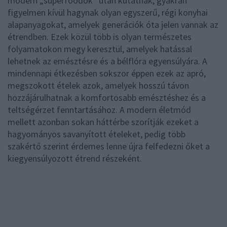
modern „superfoodok” után kutatnak, gyakran
figyelmen kívül hagynak olyan egyszerű, régi konyhai
alapanyagokat, amelyek generációk óta jelen vannak az
étrendben. Ezek közül több is olyan természetes
folyamatokon megy keresztül, amelyek hatással
lehetnek az emésztésre és a bélflóra egyensúlyára. A
mindennapi étkezésben sokszor éppen ezek az apró,
megszokott ételek azok, amelyek hosszú távon
hozzájárulhatnak a komfortosabb emésztéshez és a
teltségérzet fenntartásához. A modern életmód
mellett azonban sokan háttérbe szorítják ezeket a
hagyományos savanyított ételeket, pedig több
szakértő szerint érdemes lenne újra felfedezni őket a
kiegyensúlyozott étrend részeként.