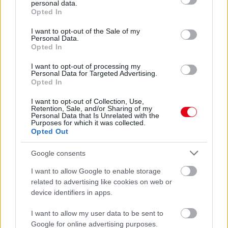
personal data.
grant or deny consent to Google and its third-party tags to
Opted In
24 ÓRA TOVÁBBI HÍREI
use your data for below specified purposes in below Google
consent section.
I want to opt-out of the Sale of my
Personal Data.
24 óra
Opted In
I want to opt-out of processing my
Personal Data for Targeted Advertising.
Opted In
I want to opt-out of Collection, Use,
Retention, Sale, and/or Sharing of my
Personal Data that Is Unrelated with the
Purposes for which it was collected.
Opted Out
Google consents
I want to allow Google to enable storage
related to advertising like cookies on web or
device identifiers in apps.
Ezért párásodik be állandóan az ablak – egyszerűbb a
megoldás, mint gondolnád
I want to allow my user data to be sent to
Google for online advertising purposes.