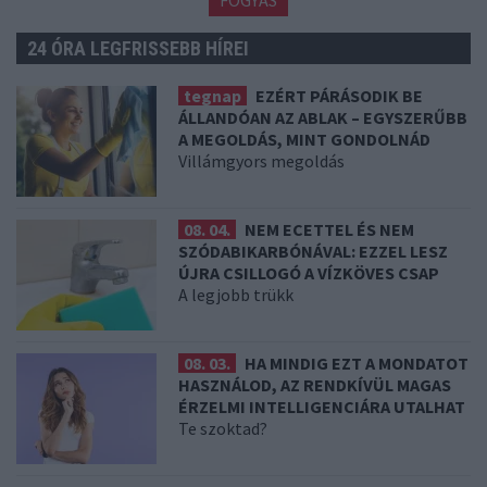
24 ÓRA LEGFRISSEBB HÍREI
tegnap
EZÉRT PÁRÁSODIK BE
ÁLLANDÓAN AZ ABLAK – EGYSZERŰBB
A MEGOLDÁS, MINT GONDOLNÁD
Villámgyors megoldás
08. 04.
NEM ECETTEL ÉS NEM
SZÓDABIKARBÓNÁVAL: EZZEL LESZ
ÚJRA CSILLOGÓ A VÍZKÖVES CSAP
A legjobb trükk
08. 03.
HA MINDIG EZT A MONDATOT
HASZNÁLOD, AZ RENDKÍVÜL MAGAS
ÉRZELMI INTELLIGENCIÁRA UTALHAT
Te szoktad?