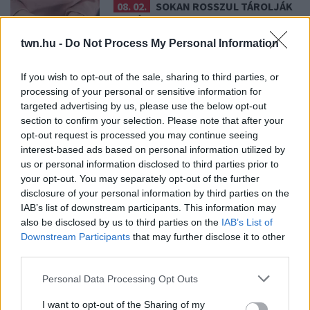
08. 02.
SOKAN ROSSZUL TÁROLJÁK
A GYÓGYSZEREIKET – EMIATT
CSÖKKENHET A HATÁSUK
twn.hu -
Do Not Process My Personal Information
Érdemes odafigyelni rá
If you wish to opt-out of the sale, sharing to third parties, or
processing of your personal or sensitive information for
08. 01.
EGYRE TÖBB FIATALNÁL JELENTKEZIK EZ A
targeted advertising by us, please use the below opt-out
VITAMINHIÁNY – ILYEN JELEKRE FIGYELJ
section to confirm your selection. Please note that after your
Erre figyelj!
opt-out request is processed you may continue seeing
07. 31.
NEM A CITROMSAV, AZ ECET VAGY A
interest-based ads based on personal information utilized by
SZÓDABIKARBÓNA A LEGERŐSEBB: EZT HASZNÁLJÁK A
us or personal information disclosed to third parties prior to
SZÁLLODÁKBAN A VÍZKŐ ELLEN
your opt-out. You may separately opt-out of the further
Ez a szer tényleg eltünteti a vízkövet
disclosure of your personal information by third parties on the
IAB’s list of downstream participants. This information may
07. 31.
HAGYD A SÓT: EGY CSIPET EBBŐL A FŐZŐVÍZBE,
also be disclosed by us to third parties on the
IAB’s List of
ÉS SOKKAL FINOMABB LESZ A FŐTT KRUMPLI
Downstream Participants
that may further disclose it to other
Titkos hozzávaló
third parties.
07. 31.
EZZEL LOCSOLD HETENTE EGYSZER: KÉTSZER
Please note that this website/app uses one or more Google
Personal Data Processing Opt Outs
ANNYI VIRÁGOT HOZ MAJD A MUSKÁTLI, HA EZT CSINÁLOD
services and may gather and store information including but
Ettől lesz a tiéd a leggyönyörűbb muskátli a környéken
not limited to your visit or usage behaviour. You may click to
I want to opt-out of the Sharing of my