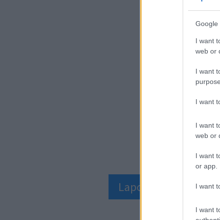
Google 
I want t
web or d
I want t
purpose
I want 
I want t
web or d
I want t
or app.
Lapozz, a cikk a köv
I want t
I want t