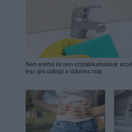
Nem ecettel és nem szódabikarbónával: ezze
lesz újra csillogó a vízköves csap