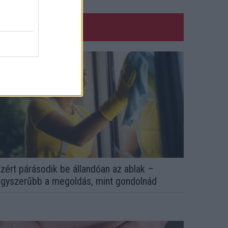
zért párásodik be állandóan az ablak –
gyszerűbb a megoldás, mint gondolnád