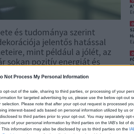
0
A
Er
0
zete és tudománya szerint
S
H
ekorációja jelentős hatással
Ez
teire, mint például a jólét, az
0
r sokan pozitív energiát és
F
K
ek elhelyezésével otthonukban,
T
o Not Process My Personal Information
k, hogy negatív hatással
ássuk, melyik az a három növény,
to opt-out of the sale, sharing to third parties, or processing of your per
formation for targeted advertising by us, please use the below opt-out s
i szerint érdemes elkerülni.
r selection. Please note that after your opt-out request is processed y
eing interest-based ads based on personal information utilized by us or
disclosed to third parties prior to your opt-out. You may separately opt-
losure of your personal information by third parties on the IAB’s list of
, mivel minimális gondozást igényelnek, és
. This information may also be disclosed by us to third parties on the
IA