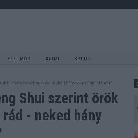
ÉLETMÓD
KRIMI
SPORT
Keresés
örök balszerencsét hoz rád - neked hány van belőle otthon?
ng Shui szerint örök
 rád - neked hány
?