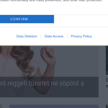
cation functionality and fraud prevention, and other user protection.
CONFIRM
Data Deletion
Data Access
Privacy Policy
E
ró reggeli tünetet ne söpörd a
e