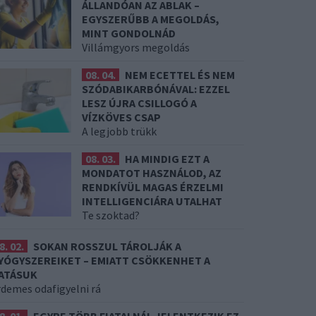
ÁLLANDÓAN AZ ABLAK –
EGYSZERŰBB A MEGOLDÁS,
MINT GONDOLNÁD
Villámgyors megoldás
08. 04.
NEM ECETTEL ÉS NEM
SZÓDABIKARBÓNÁVAL: EZZEL
LESZ ÚJRA CSILLOGÓ A
VÍZKÖVES CSAP
A legjobb trükk
08. 03.
HA MINDIG EZT A
MONDATOT HASZNÁLOD, AZ
RENDKÍVÜL MAGAS ÉRZELMI
INTELLIGENCIÁRA UTALHAT
Te szoktad?
8. 02.
SOKAN ROSSZUL TÁROLJÁK A
YÓGYSZEREIKET – EMIATT CSÖKKENHET A
ATÁSUK
rdemes odafigyelni rá