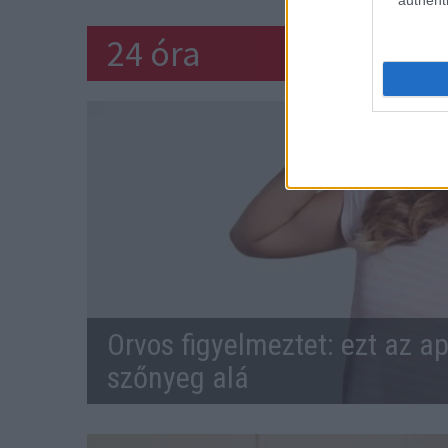
authenti
24 óra
Orvos figyelmeztet: ezt az ap
szőnyeg alá