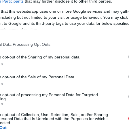
Participants
that may further disclose it to other third parties.
hui szerint a kaktuszok tüskéi negatív energiát,
ív energia feszültséget, konfliktusokat és stresszt
 that this website/app uses one or more Google services and may gath
se különösen káros lehet olyan helyeken, ahol sok
including but not limited to your visit or usage behaviour. You may click 
lószobában. Ha mégis ragaszkodunk a kaktuszhoz,
 to Google and its third-party tags to use your data for below specifi
vésbé befolyásolja mindennapi életünket, például egy
ogle consent section.
l Data Processing Opt Outs
o opt-out of the Sharing of my personal data.
In
o opt-out of the Sale of my Personal Data.
In
to opt-out of processing my Personal Data for Targeted
ing.
In
o opt-out of Collection, Use, Retention, Sale, and/or Sharing
ersonal Data that Is Unrelated with the Purposes for which it
lected.
Out