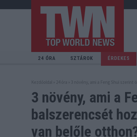
24 ÓRA
SZTÁROK
ÉRDEKES
Kezdőoldal
»
24 óra
» 3 növény, ami a Feng Shui szerint 
3 növény, ami a Fe
balszerencsét
hoz
van belőle otthon