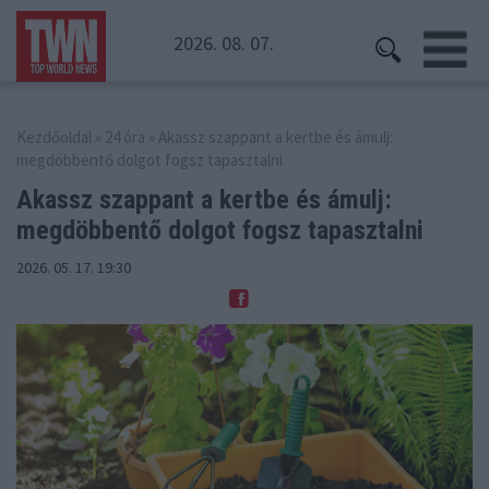
2026. 08. 07.
Kezdőoldal
»
24 óra
» Akassz szappant a kertbe és ámulj:
megdöbbentő dolgot fogsz tapasztalni
Akassz szappant a kertbe és ámulj:
megdöbbentő
dolgot fogsz tapasztalni
2026. 05. 17. 19:30