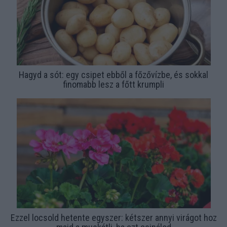
Hagyd a sót: egy csipet ebből a főzővízbe, és sokkal
finomabb lesz a főtt krumpli
Ezzel locsold hetente egyszer: kétszer annyi virágot hoz