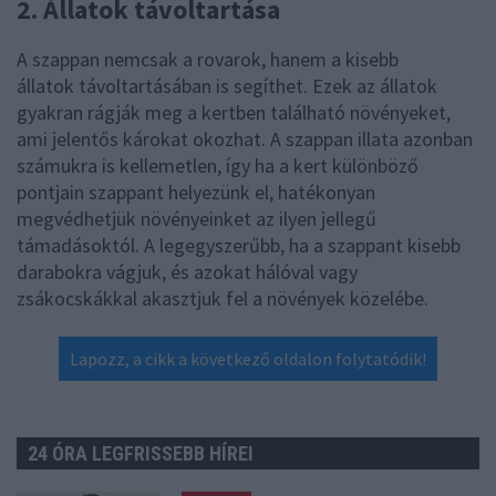
2. Állatok távoltartása
A szappan nemcsak a rovarok, hanem a kisebb
állatok távoltartásában is segíthet. Ezek az állatok
gyakran rágják meg a kertben található növényeket,
ami jelentős károkat okozhat. A szappan illata azonban
számukra is kellemetlen, így ha a kert különböző
pontjain szappant helyezünk el, hatékonyan
megvédhetjük növényeinket az ilyen jellegű
támadásoktól. A legegyszerűbb, ha a szappant kisebb
darabokra vágjuk, és azokat hálóval vagy
zsákocskákkal akasztjuk fel a növények közelébe.
Lapozz, a cikk a következő oldalon folytatódik!
24 ÓRA LEGFRISSEBB HÍREI