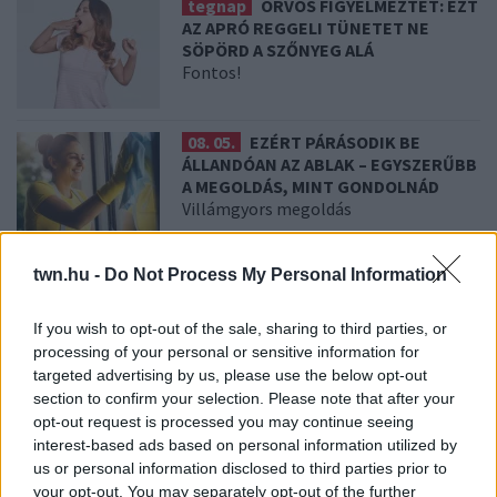
tegnap
ORVOS FIGYELMEZTET: EZT
AZ APRÓ REGGELI TÜNETET NE
SÖPÖRD A SZŐNYEG ALÁ
Fontos!
08. 05.
EZÉRT PÁRÁSODIK BE
ÁLLANDÓAN AZ ABLAK – EGYSZERŰBB
A MEGOLDÁS, MINT GONDOLNÁD
Villámgyors megoldás
twn.hu -
Do Not Process My Personal Information
08. 04.
NEM ECETTEL ÉS NEM
SZÓDABIKARBÓNÁVAL: EZZEL LESZ
ÚJRA CSILLOGÓ A VÍZKÖVES CSAP
If you wish to opt-out of the sale, sharing to third parties, or
A legjobb trükk
processing of your personal or sensitive information for
targeted advertising by us, please use the below opt-out
section to confirm your selection. Please note that after your
08. 03.
HA MINDIG EZT A MONDATOT
opt-out request is processed you may continue seeing
HASZNÁLOD, AZ RENDKÍVÜL MAGAS
interest-based ads based on personal information utilized by
ÉRZELMI INTELLIGENCIÁRA UTALHAT
us or personal information disclosed to third parties prior to
Te szoktad?
your opt-out. You may separately opt-out of the further