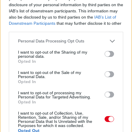
disclosure of your personal information by third parties on the
IAB’s list of downstream participants. This information may
08. 02.
SOKAN ROSSZUL TÁROLJÁK A GYÓGYSZEREIKET –
also be disclosed by us to third parties on the
IAB’s List of
EMIATT CSÖKKENHET A HATÁSUK
Downstream Participants
that may further disclose it to other
Érdemes odafigyelni rá
third parties.
08. 01.
EGYRE TÖBB FIATALNÁL JELENTKEZIK EZ A
Please note that this website/app uses one or more Google
Personal Data Processing Opt Outs
VITAMINHIÁNY – ILYEN JELEKRE FIGYELJ
services and may gather and store information including but
Erre figyelj!
not limited to your visit or usage behaviour. You may click to
I want to opt-out of the Sharing of my
personal data.
grant or deny consent to Google and its third-party tags to
Opted In
07. 31.
NEM A CITROMSAV, AZ ECET VAGY A
use your data for below specified purposes in below Google
SZÓDABIKARBÓNA A LEGERŐSEBB: EZT HASZNÁLJÁK A
consent section.
I want to opt-out of the Sale of my
SZÁLLODÁKBAN A VÍZKŐ ELLEN
Personal Data.
Ez a szer tényleg eltünteti a vízkövet
Opted In
07. 31.
HAGYD A SÓT: EGY CSIPET EBBŐL A FŐZŐVÍZBE,
I want to opt-out of processing my
Personal Data for Targeted Advertising.
ÉS SOKKAL FINOMABB LESZ A FŐTT KRUMPLI
Opted In
Titkos hozzávaló
I want to opt-out of Collection, Use,
24 ÓRA TOVÁBBI HÍREI
Retention, Sale, and/or Sharing of my
Personal Data that Is Unrelated with the
Purposes for which it was collected.
Opted Out