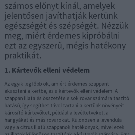
számos előnyt kínál, amelyek
jelentősen javíthatják kertünk
egészségét és szépségét. Nézzük
meg, miért érdemes kipróbálni
ezt az egyszerű, mégis hatékony
praktikát.
1. Kártevők elleni védelem
Az egyik legfőbb ok, amiért érdemes szappant
akasztani a kertbe, az a kártevők elleni védelem. A
szappan illata és összetétele sok rovar számára taszító
hatású, így segíthet távol tartani a kertünk növényeit
károsító kártevőket, például a levéltetveket, a
hangyákat és más rovarokat. Különösen a levendula
vagy a citrus illatú szappanok hatékonyak, mivel ezek
az illatok különösen taszítóak a kártevők számára. Egy