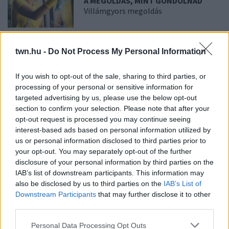
A MEGOLDÁS, MINT GONDOLNÁD
Villámgyors megoldás
08. 04.
NEM ECETTEL ÉS NEM
twn.hu -
Do Not Process My Personal Information
SZÓDABIKARBÓNÁVAL: EZZEL LESZ
ÚJRA CSILLOGÓ A VÍZKÖVES CSAP
A legjobb trükk
If you wish to opt-out of the sale, sharing to third parties, or
processing of your personal or sensitive information for
targeted advertising by us, please use the below opt-out
08. 03.
HA MINDIG EZT A MONDATOT HASZNÁLOD, AZ
section to confirm your selection. Please note that after your
RENDKÍVÜL MAGAS ÉRZELMI INTELLIGENCIÁRA UTALHAT
opt-out request is processed you may continue seeing
Te szoktad?
interest-based ads based on personal information utilized by
us or personal information disclosed to third parties prior to
08. 02.
SOKAN ROSSZUL TÁROLJÁK A GYÓGYSZEREIKET –
your opt-out. You may separately opt-out of the further
EMIATT CSÖKKENHET A HATÁSUK
disclosure of your personal information by third parties on the
Érdemes odafigyelni rá
IAB’s list of downstream participants. This information may
also be disclosed by us to third parties on the
IAB’s List of
08. 01.
EGYRE TÖBB FIATALNÁL JELENTKEZIK EZ A
Downstream Participants
that may further disclose it to other
VITAMINHIÁNY – ILYEN JELEKRE FIGYELJ
third parties.
Erre figyelj!
Please note that this website/app uses one or more Google
Personal Data Processing Opt Outs