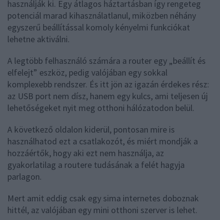
használják ki. Egy átlagos háztartásban így rengeteg
potenciál marad kihasználatlanul, miközben néhány
egyszerű beállítással komoly kényelmi funkciókat
lehetne aktiválni.
A legtöbb felhasználó számára a router egy „beállít és
elfelejt” eszköz, pedig valójában egy sokkal
komplexebb rendszer. És itt jön az igazán érdekes rész:
az USB port nem dísz, hanem egy kulcs, ami teljesen új
lehetőségeket nyit meg otthoni hálózatodon belül.
A következő oldalon kiderül, pontosan mire is
használhatod ezt a csatlakozót, és miért mondják a
hozzáértők, hogy aki ezt nem használja, az
gyakorlatilag a routere tudásának a felét hagyja
parlagon.
Mert amit eddig csak egy sima internetes doboznak
hittél, az valójában egy mini otthoni szerver is lehet.