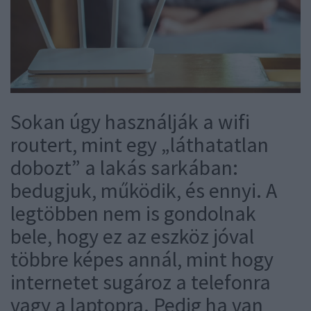
Sokan úgy használják a wifi
routert, mint egy „láthatatlan
dobozt” a lakás sarkában:
bedugjuk, működik, és ennyi. A
legtöbben nem is gondolnak
bele, hogy ez az eszköz jóval
többre képes annál, mint hogy
internetet sugároz a telefonra
vagy a laptopra. Pedig ha van