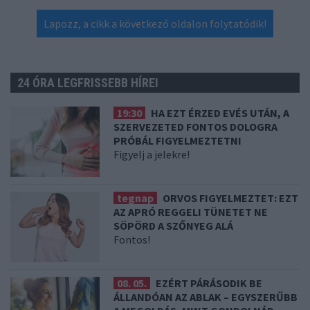
Lapozz, a cikk a következő oldalon folytatódik!
24 ÓRA LEGFRISSEBB HÍREI
19:30
HA EZT ÉRZED EVÉS UTÁN, A
SZERVEZETED FONTOS DOLOGRA
PRÓBÁL FIGYELMEZTETNI
Figyelj a jelekre!
tegnap
ORVOS FIGYELMEZTET: EZT
AZ APRÓ REGGELI TÜNETET NE
SÖPÖRD A SZŐNYEG ALÁ
Fontos!
08. 05.
EZÉRT PÁRÁSODIK BE
ÁLLANDÓAN AZ ABLAK – EGYSZERŰBB