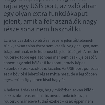
rajta egy USB port, az valójában
egy olyan extra funkciókaput
jelent, amit a felhasználók nagy
része soha nem használ ki.
Ez a kis csatlakozó első ránézésre jelentéktelennek
tűnik, sokan talán észre sem veszik, vagy ha igen, nem
tulajdonítanak neki különösebb jelentőséget. A modern
routerek többsége azonban már nem csak „jelosztó”,
hanem egy mini hálózati központ, amely képes
különböző eszközöket is kezelni. Az USB port pontosan
ezt a bővítési lehetőséget nyitja meg, de a legtöbben
egyszerűen figyelmen kívül hagyják.
A helyzet érdekessége, hogy miközben sokan külön
eszközöket vásárolnak bizonyos funkciókhoz, a
routerük már eleve tudná ezeket – csak éppen nem