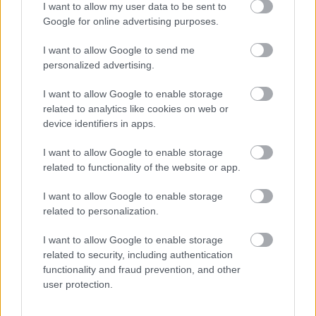
I want to allow my user data to be sent to
Ha ezt érzed evés után, a szervezeted fontos dologra
Google for online advertising purposes.
próbál figyelmeztetni
I want to allow Google to send me
personalized advertising.
I want to allow Google to enable storage
related to analytics like cookies on web or
device identifiers in apps.
I want to allow Google to enable storage
related to functionality of the website or app.
I want to allow Google to enable storage
related to personalization.
Orvos figyelmeztet: ezt az apró reggeli tünetet ne
söpörd a szőnyeg alá
I want to allow Google to enable storage
related to security, including authentication
functionality and fraud prevention, and other
user protection.