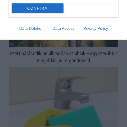
CONFIRM
Data Deletion
Data Access
Privacy Policy
Ezért párásodik be állandóan az ablak – egyszerűbb a
megoldás, mint gondolnád