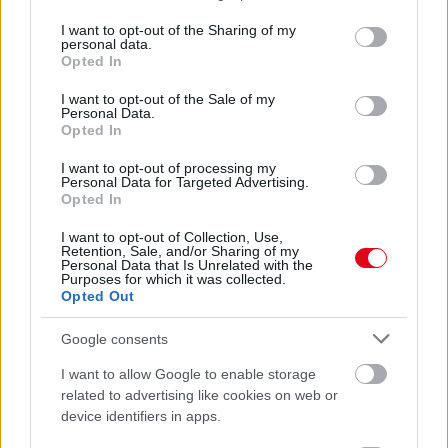
07. 31.
NEM A CITROMSAV, AZ ECET VAGY A
services and may gather and store information including but
SZÓDABIKARBÓNA A LEGERŐSEBB: EZT HASZNÁLJÁK A
not limited to your visit or usage behaviour. You may click to
I want to opt-out of the Sharing of my
SZÁLLODÁKBAN A VÍZKŐ ELLEN
personal data.
grant or deny consent to Google and its third-party tags to
Ez a szer tényleg eltünteti a vízkövet
Opted In
use your data for below specified purposes in below Google
consent section.
I want to opt-out of the Sale of my
24 ÓRA TOVÁBBI HÍREI
Personal Data.
Opted In
24 óra
I want to opt-out of processing my
Personal Data for Targeted Advertising.
Opted In
I want to opt-out of Collection, Use,
Retention, Sale, and/or Sharing of my
Personal Data that Is Unrelated with the
Purposes for which it was collected.
Opted Out
Google consents
I want to allow Google to enable storage
related to advertising like cookies on web or
device identifiers in apps.