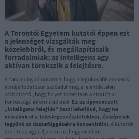
A Torontói Egyetem kutatói éppen ezt
a jelenséget vizsgálták meg
közelebbről, és megállapításaik
forradalmiak: az intelligens agy
aktívan törekszik a felejtésre.
A tanulmány rámutatott, hogy a legokosabb emberek
elméje tudatosan szabadul meg a jelentéktelen
részletektől, hogy helyet teremtsen a stratégiai
fontosságú információknak.
Ez az úgynevezett
„intelligens felejtés” teszi lehetővé, hogy ne
vesszünk el a felesleges részletekben, és képesek
legyünk az összefüggésekre koncentrálni.
A kutatók
szerint az agy célja nem az, hogy mindent
megjegyezzen, hanem az, hogy törölje a zavaró „zajt”,