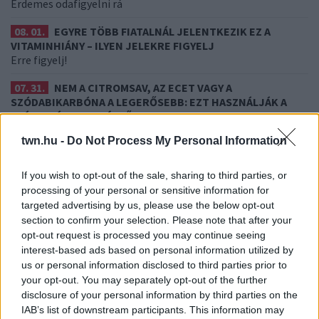
Érdemes odafigyelni rá
08. 01.
EGYRE TÖBB FIATALNÁL JELENTKEZIK EZ A
VITAMINHIÁNY – ILYEN JELEKRE FIGYELJ
Erre figyelj!
07. 31.
NEM A CITROMSAV, AZ ECET VAGY A
SZÓDABIKARBÓNA A LEGERŐSEBB: EZT HASZNÁLJÁK A
SZÁLLODÁKBAN A VÍZKŐ ELLEN
Ez a szer tényleg eltünteti a vízkövet
twn.hu -
Do Not Process My Personal Information
07. 31.
HAGYD A SÓT: EGY CSIPET EBBŐL A FŐZŐVÍZBE,
ÉS SOKKAL FINOMABB LESZ A FŐTT KRUMPLI
If you wish to opt-out of the sale, sharing to third parties, or
Titkos hozzávaló
processing of your personal or sensitive information for
targeted advertising by us, please use the below opt-out
24 ÓRA TOVÁBBI HÍREI
section to confirm your selection. Please note that after your
opt-out request is processed you may continue seeing
interest-based ads based on personal information utilized by
24 óra
us or personal information disclosed to third parties prior to
your opt-out. You may separately opt-out of the further
disclosure of your personal information by third parties on the
IAB’s list of downstream participants. This information may