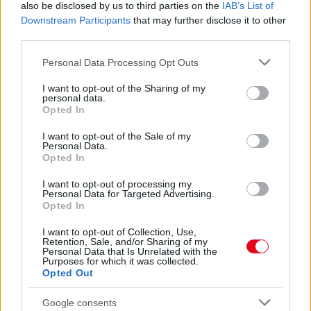
also be disclosed by us to third parties on the
IAB’s List of
Downstream Participants
that may further disclose it to other
third parties.
Please note that this website/app uses one or more Google
Personal Data Processing Opt Outs
services and may gather and store information including but
not limited to your visit or usage behaviour. You may click to
I want to opt-out of the Sharing of my
personal data.
grant or deny consent to Google and its third-party tags to
Opted In
use your data for below specified purposes in below Google
consent section.
I want to opt-out of the Sale of my
Personal Data.
Orvos figyelmeztet: ezt az apró reggeli tünetet ne
Opted In
söpörd a szőnyeg alá
I want to opt-out of processing my
Personal Data for Targeted Advertising.
Opted In
I want to opt-out of Collection, Use,
Retention, Sale, and/or Sharing of my
Personal Data that Is Unrelated with the
Purposes for which it was collected.
Opted Out
Google consents