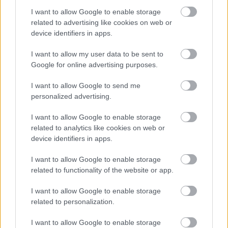
I want to allow Google to enable storage
related to advertising like cookies on web or
device identifiers in apps.
Ezért párásodik be állandóan az ablak – egyszerűbb a
megoldás, mint gondolnád
I want to allow my user data to be sent to
Google for online advertising purposes.
I want to allow Google to send me
personalized advertising.
I want to allow Google to enable storage
related to analytics like cookies on web or
device identifiers in apps.
I want to allow Google to enable storage
related to functionality of the website or app.
I want to allow Google to enable storage
Nem ecettel és nem szódabikarbónával: ezzel lesz újra
related to personalization.
csillogó a vízköves csap
I want to allow Google to enable storage