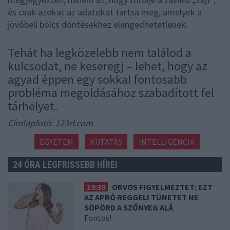
és csak azokat az adatokat tartsa meg, amelyek a
jövőbeli bölcs döntésekhez elengedhetetlenek.
Tehát ha legközelebb nem találod a
kulcsodat, ne keseregj – lehet, hogy az
agyad éppen egy sokkal fontosabb
probléma megoldásához szabadított fel
tárhelyet.
Címlapfotó: 123rf.com
EGYETEM
KUTATÁS
INTELLIGENCIA
24 ÓRA LEGFRISSEBB HÍREI
19:30
ORVOS FIGYELMEZTET: EZT
AZ APRÓ REGGELI TÜNETET NE
SÖPÖRD A SZŐNYEG ALÁ
Fontos!