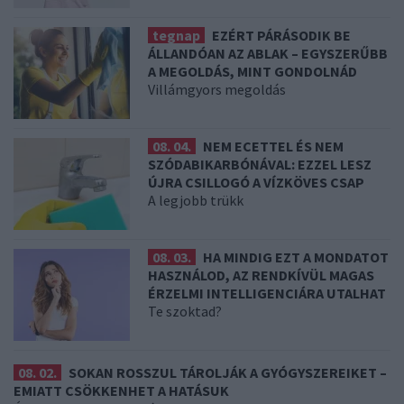
tegnap
EZÉRT PÁRÁSODIK BE
ÁLLANDÓAN AZ ABLAK – EGYSZERŰBB
A MEGOLDÁS, MINT GONDOLNÁD
Villámgyors megoldás
08. 04.
NEM ECETTEL ÉS NEM
SZÓDABIKARBÓNÁVAL: EZZEL LESZ
ÚJRA CSILLOGÓ A VÍZKÖVES CSAP
A legjobb trükk
08. 03.
HA MINDIG EZT A MONDATOT
HASZNÁLOD, AZ RENDKÍVÜL MAGAS
ÉRZELMI INTELLIGENCIÁRA UTALHAT
Te szoktad?
08. 02.
SOKAN ROSSZUL TÁROLJÁK A GYÓGYSZEREIKET –
EMIATT CSÖKKENHET A HATÁSUK