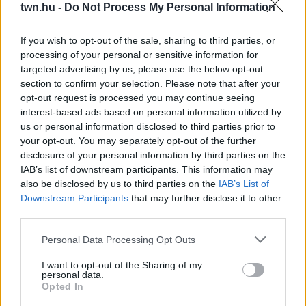
twn.hu -
Do Not Process My Personal Information
08. 03.
HA MINDIG EZT A MONDATOT HASZNÁLOD, AZ
RENDKÍVÜL MAGAS ÉRZELMI INTELLIGENCIÁRA UTALHAT
If you wish to opt-out of the sale, sharing to third parties, or
Te szoktad?
processing of your personal or sensitive information for
targeted advertising by us, please use the below opt-out
08. 02.
SOKAN ROSSZUL TÁROLJÁK A GYÓGYSZEREIKET –
section to confirm your selection. Please note that after your
EMIATT CSÖKKENHET A HATÁSUK
opt-out request is processed you may continue seeing
Érdemes odafigyelni rá
interest-based ads based on personal information utilized by
us or personal information disclosed to third parties prior to
08. 01.
EGYRE TÖBB FIATALNÁL JELENTKEZIK EZ A
your opt-out. You may separately opt-out of the further
VITAMINHIÁNY – ILYEN JELEKRE FIGYELJ
disclosure of your personal information by third parties on the
Erre figyelj!
IAB’s list of downstream participants. This information may
07. 31.
NEM A CITROMSAV, AZ ECET VAGY A
also be disclosed by us to third parties on the
IAB’s List of
SZÓDABIKARBÓNA A LEGERŐSEBB: EZT HASZNÁLJÁK A
Downstream Participants
that may further disclose it to other
SZÁLLODÁKBAN A VÍZKŐ ELLEN
third parties.
Ez a szer tényleg eltünteti a vízkövet
Please note that this website/app uses one or more Google
Personal Data Processing Opt Outs
services and may gather and store information including but
24 ÓRA TOVÁBBI HÍREI
not limited to your visit or usage behaviour. You may click to
I want to opt-out of the Sharing of my
personal data.
grant or deny consent to Google and its third-party tags to
Opted In
24 óra
use your data for below specified purposes in below Google