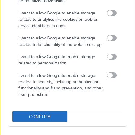
personalized advertising.
I want to allow Google to enable storage
related to analytics like cookies on web or
device identifiers in apps.
I want to allow Google to enable storage
Orvos figyelmeztet: ezt az apró reggeli tünetet ne
related to functionality of the website or app.
söpörd a szőnyeg alá
I want to allow Google to enable storage
related to personalization.
I want to allow Google to enable storage
related to security, including authentication
functionality and fraud prevention, and other
user protection.
CONFIRM