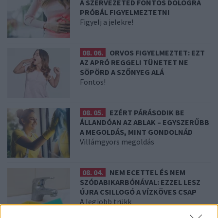
A SZERVEZETED FONTOS DOLOGRA
PRÓBÁL FIGYELMEZTETNI
Figyelj a jelekre!
08. 06.
ORVOS FIGYELMEZTET: EZT
AZ APRÓ REGGELI TÜNETET NE
SÖPÖRD A SZŐNYEG ALÁ
Fontos!
08. 05.
EZÉRT PÁRÁSODIK BE
ÁLLANDÓAN AZ ABLAK – EGYSZERŰBB
A MEGOLDÁS, MINT GONDOLNÁD
Villámgyors megoldás
08. 04.
NEM ECETTEL ÉS NEM
SZÓDABIKARBÓNÁVAL: EZZEL LESZ
ÚJRA CSILLOGÓ A VÍZKÖVES CSAP
A legjobb trükk