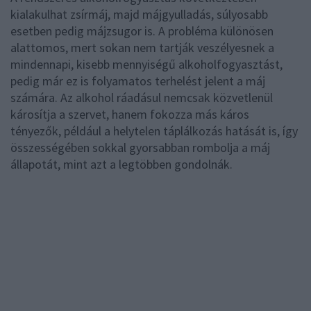
kialakulhat zsírmáj, majd májgyulladás, súlyosabb
esetben pedig májzsugor is. A probléma különösen
alattomos, mert sokan nem tartják veszélyesnek a
mindennapi, kisebb mennyiségű alkoholfogyasztást,
pedig már ez is folyamatos terhelést jelent a máj
számára. Az alkohol ráadásul nemcsak közvetlenül
károsítja a szervet, hanem fokozza más káros
tényezők, például a helytelen táplálkozás hatását is, így
összességében sokkal gyorsabban rombolja a máj
állapotát, mint azt a legtöbben gondolnák.