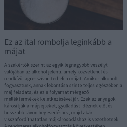
Ez az ital rombolja leginkább a
májat
A szakértők szerint az egyik legnagyobb veszélyt
valójában az alkohol jelenti, amely közvetlenül és
rendkívül agresszívan terheli a májat. Amikor alkoholt
fogyasztunk, annak lebontása szinte teljes egészében a
máj feladata, és ez a folyamat mérgező
melléktermékek keletkezésével jár. Ezek az anyagok
károsítják a májsejteket, gyulladást idéznek elő, és
hosszabb távon hegesedéshez, majd akár
visszafordíthatatlan májkárosodáshoz is vezethetnek.
A rendszeres alkoholfogyasztás következtében