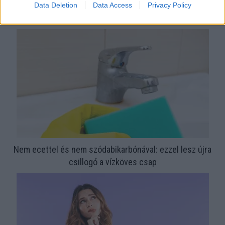
Ezért párásodik be állandóan az ablak – egyszerűbb a
Data Deletion
Data Access
Privacy Policy
megoldás, mint gondolnád
Nem ecettel és nem szódabikarbónával: ezzel lesz újra
csillogó a vízköves csap