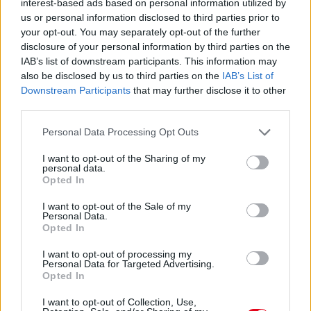
interest-based ads based on personal information utilized by
us or personal information disclosed to third parties prior to
07. 31.
NEM A CITROMSAV, AZ ECET VAGY A
your opt-out. You may separately opt-out of the further
SZÓDABIKARBÓNA A LEGERŐSEBB: EZT HASZNÁLJÁK A
disclosure of your personal information by third parties on the
SZÁLLODÁKBAN A VÍZKŐ ELLEN
IAB’s list of downstream participants. This information may
Ez a szer tényleg eltünteti a vízkövet
also be disclosed by us to third parties on the
IAB’s List of
07. 31.
HAGYD A SÓT: EGY CSIPET EBBŐL A FŐZŐVÍZBE,
Downstream Participants
that may further disclose it to other
ÉS SOKKAL FINOMABB LESZ A FŐTT KRUMPLI
third parties.
Titkos hozzávaló
Please note that this website/app uses one or more Google
Personal Data Processing Opt Outs
services and may gather and store information including but
24 ÓRA TOVÁBBI HÍREI
not limited to your visit or usage behaviour. You may click to
I want to opt-out of the Sharing of my
personal data.
grant or deny consent to Google and its third-party tags to
Opted In
24 óra
use your data for below specified purposes in below Google
consent section.
I want to opt-out of the Sale of my
Personal Data.
Opted In
I want to opt-out of processing my
Personal Data for Targeted Advertising.
Opted In
I want to opt-out of Collection, Use,