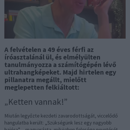
A felvételen a 49 éves férfi az
íróasztalánál ül, és elmélyülten
tanulmányozza a számítógépén lévő
ultrahangképeket. Majd hirtelen egy
pillanatra megállt, mielőtt
meglepetten felkiáltott:
„Ketten vannak!”
Miután legyőzte kezdeti zavarodottságát, viccelődő
hangulatba került: „Szükségünk lesz egy nagyobb
hajóra” – magyarázta, miközben felesége nevetését