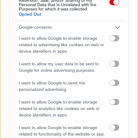
Retention, Sale, and/or Sharing of my
Personal Data that Is Unrelated with the
Purposes for which it was collected.
Opted Out
Google consents
Orvos figyelmeztet: ezt az apró reggeli tünetet ne
I want to allow Google to enable storage
related to advertising like cookies on web or
söpörd a szőnyeg alá
device identifiers in apps.
I want to allow my user data to be sent to
Google for online advertising purposes.
I want to allow Google to send me
personalized advertising.
I want to allow Google to enable storage
related to analytics like cookies on web or
device identifiers in apps.
I want to allow Google to enable storage
Ezért párásodik be állandóan az ablak – egyszerűbb a
related to functionality of the website or app.