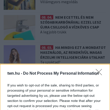
Villámgyors megoldás
08. 04.
NEM ECETTEL ÉS NEM
SZÓDABIKARBÓNÁVAL: EZZEL LESZ
ÚJRA CSILLOGÓ A VÍZKÖVES CSAP
A legjobb trükk
08. 03.
HA MINDIG EZT A MONDATOT
HASZNÁLOD, AZ RENDKÍVÜL MAGAS
ÉRZELMI INTELLIGENCIÁRA UTALHAT
Te szoktad?
twn.hu -
Do Not Process My Personal Information
08. 02.
SOKAN ROSSZUL TÁROLJÁK A GYÓGYSZEREIKET –
EMIATT CSÖKKENHET A HATÁSUK
If you wish to opt-out of the sale, sharing to third parties, or
Érdemes odafigyelni rá
processing of your personal or sensitive information for
targeted advertising by us, please use the below opt-out
08. 01.
EGYRE TÖBB FIATALNÁL JELENTKEZIK EZ A
section to confirm your selection. Please note that after your
VITAMINHIÁNY – ILYEN JELEKRE FIGYELJ
opt-out request is processed you may continue seeing
Erre figyelj!