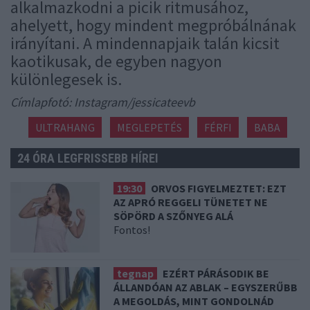
alkalmazkodni a picik ritmusához,
ahelyett, hogy mindent megpróbálnának
irányítani. A mindennapjaik talán kicsit
kaotikusak, de egyben nagyon
különlegesek is.
Címlapfotó: Instagram/jessicateevb
ULTRAHANG
MEGLEPETÉS
FÉRFI
BABA
24 ÓRA LEGFRISSEBB HÍREI
19:30
ORVOS FIGYELMEZTET: EZT
AZ APRÓ REGGELI TÜNETET NE
SÖPÖRD A SZŐNYEG ALÁ
Fontos!
tegnap
EZÉRT PÁRÁSODIK BE
ÁLLANDÓAN AZ ABLAK – EGYSZERŰBB
A MEGOLDÁS, MINT GONDOLNÁD