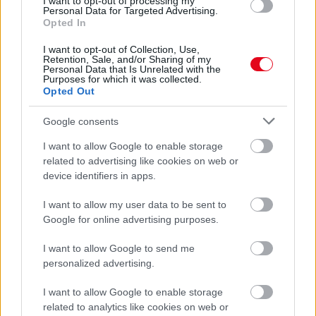
I want to opt-out of processing my
Personal Data for Targeted Advertising.
Opted In
I want to opt-out of Collection, Use,
Retention, Sale, and/or Sharing of my
Personal Data that Is Unrelated with the
Purposes for which it was collected.
Opted Out
Orvos figyelmeztet: ezt az apró reggeli tünetet ne
söpörd a szőnyeg alá
Google consents
I want to allow Google to enable storage
related to advertising like cookies on web or
device identifiers in apps.
I want to allow my user data to be sent to
Google for online advertising purposes.
I want to allow Google to send me
personalized advertising.
I want to allow Google to enable storage
Ezért párásodik be állandóan az ablak – egyszerűbb a
related to analytics like cookies on web or