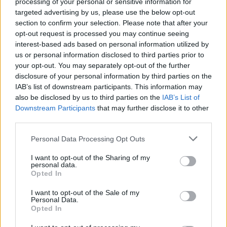
Erre figyelj!
processing of your personal or sensitive information for
targeted advertising by us, please use the below opt-out
07. 31.
NEM A CITROMSAV, AZ ECET VAGY A
section to confirm your selection. Please note that after your
SZÓDABIKARBÓNA A LEGERŐSEBB: EZT HASZNÁLJÁK A
opt-out request is processed you may continue seeing
SZÁLLODÁKBAN A VÍZKŐ ELLEN
interest-based ads based on personal information utilized by
Ez a szer tényleg eltünteti a vízkövet
us or personal information disclosed to third parties prior to
your opt-out. You may separately opt-out of the further
07. 31.
HAGYD A SÓT: EGY CSIPET EBBŐL A FŐZŐVÍZBE,
disclosure of your personal information by third parties on the
ÉS SOKKAL FINOMABB LESZ A FŐTT KRUMPLI
IAB’s list of downstream participants. This information may
Titkos hozzávaló
also be disclosed by us to third parties on the
IAB’s List of
Downstream Participants
that may further disclose it to other
24 ÓRA TOVÁBBI HÍREI
third parties.
24 óra
Please note that this website/app uses one or more Google
Personal Data Processing Opt Outs
services and may gather and store information including but
not limited to your visit or usage behaviour. You may click to
I want to opt-out of the Sharing of my
personal data.
grant or deny consent to Google and its third-party tags to
Opted In
use your data for below specified purposes in below Google
consent section.
I want to opt-out of the Sale of my
Personal Data.
Opted In