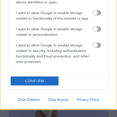
device identifiers in apps.
megoldás, mint gondolnád
I want to allow Google to enable storage
related to functionality of the website or app.
I want to allow Google to enable storage
related to personalization.
I want to allow Google to enable storage
related to security, including authentication
functionality and fraud prevention, and other
user protection.
Nem ecettel és nem szódabikarbónával: ezzel lesz újra
CONFIRM
csillogó a vízköves csap
Data Deletion
Data Access
Privacy Policy