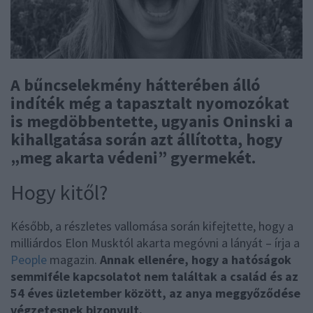
A bűncselekmény hátterében álló
indíték még a tapasztalt nyomozókat
is megdöbbentette, ugyanis Oninski a
kihallgatása során azt állította, hogy
„meg akarta védeni” gyermekét.
Hogy kitől?
Később, a részletes vallomása során kifejtette, hogy a
milliárdos Elon Musktól akarta megóvni a lányát – írja a
People
magazin.
Annak ellenére, hogy a hatóságok
semmiféle kapcsolatot nem találtak a család és az
54 éves üzletember között, az anya meggyőződése
végzetesnek bizonyult.