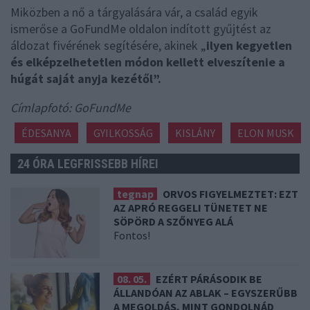
Miközben a nő a tárgyalására vár, a család egyik
ismerőse a GoFundMe oldalon indított gyűjtést az
áldozat fivérének segítésére, akinek „
ilyen kegyetlen
és elképzelhetetlen módon kellett elveszítenie a
húgát saját anyja kezétől”.
Címlapfotó: GoFundMe
ÉDESANYA
GYILKOSSÁG
KISLÁNY
ELON MUSK
24 ÓRA LEGFRISSEBB HÍREI
tegnap
ORVOS FIGYELMEZTET: EZT
AZ APRÓ REGGELI TÜNETET NE
SÖPÖRD A SZŐNYEG ALÁ
Fontos!
08. 05.
EZÉRT PÁRÁSODIK BE
ÁLLANDÓAN AZ ABLAK – EGYSZERŰBB
A MEGOLDÁS, MINT GONDOLNÁD