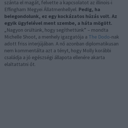
szánta el magát, felvette a kapcsolatot az illinois-i
Effingham Megyei Állatmenhellyel.
Pedig, ha
belegondolunk, ez egy kockázatos húzás volt. Az
egyik ügyfelével ment szembe, a háta mögött.
„Nagyon örültünk, hogy segíthettünk” – mondta
Michelle Shoot, a menhely igazgatója a
The Dodo
-nak
adott friss interjújában. A nő azonban diplomatikusan
nem kommentálta azt a tényt, hogy Molly korábbi
családja a jó egészségi állapota ellenére akarta
elaltattatni őt.