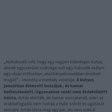
„Nyilvánvaló volt, hogy egy nagyon különleges kutya,
akinek egyszerűen szüksége volt egy második esélyre
egy olyan otthonban, ahol kényelmesebben érezheti
magát” – mondta a menhely vezetője.
A kutyus
januárban érkezett hozzájuk, és hamar
beilleszkedett. Ugyanakkor senki nem érdeklődött
iránta.
Aztán elvitték, de hamar visszakerült, mert az
örökbefogadói nem tudták a hulló szőrét és ugatását
elviselni. Aztán látta meg egy pár, aki nem sokkal