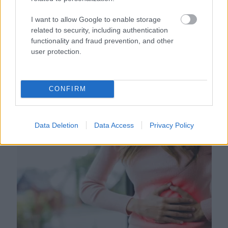
I want to allow Google to enable storage
related to security, including authentication
functionality and fraud prevention, and other
user protection.
Egyre több embernél jelentkezik ez a hiányállapot – az
CONFIRM
első jelek szinte észrevehetetlenek
Data Deletion
Data Access
Privacy Policy