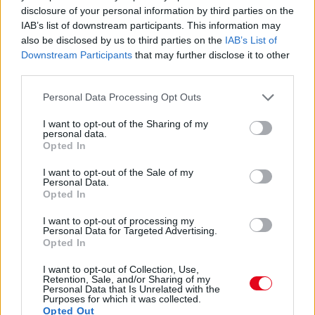
Fontos!
disclosure of your personal information by third parties on the
IAB’s list of downstream participants. This information may
also be disclosed by us to third parties on the
IAB’s List of
08. 05.
EZÉRT PÁRÁSODIK BE ÁLLANDÓAN AZ ABLAK –
Downstream Participants
that may further disclose it to other
EGYSZERŰBB A MEGOLDÁS, MINT GONDOLNÁD
third parties.
Villámgyors megoldás
Please note that this website/app uses one or more Google
Personal Data Processing Opt Outs
08. 04.
NEM ECETTEL ÉS NEM SZÓDABIKARBÓNÁVAL:
services and may gather and store information including but
EZZEL LESZ ÚJRA CSILLOGÓ A VÍZKÖVES CSAP
not limited to your visit or usage behaviour. You may click to
I want to opt-out of the Sharing of my
A legjobb trükk
personal data.
grant or deny consent to Google and its third-party tags to
Opted In
use your data for below specified purposes in below Google
08. 03.
HA MINDIG EZT A MONDATOT HASZNÁLOD, AZ
consent section.
I want to opt-out of the Sale of my
RENDKÍVÜL MAGAS ÉRZELMI INTELLIGENCIÁRA UTALHAT
Personal Data.
Te szoktad?
Opted In
08. 02.
SOKAN ROSSZUL TÁROLJÁK A GYÓGYSZEREIKET –
I want to opt-out of processing my
EMIATT CSÖKKENHET A HATÁSUK
Personal Data for Targeted Advertising.
Opted In
Érdemes odafigyelni rá
I want to opt-out of Collection, Use,
24 ÓRA TOVÁBBI HÍREI
Retention, Sale, and/or Sharing of my
Personal Data that Is Unrelated with the
Purposes for which it was collected.
Opted Out