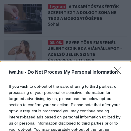
tegnap
A TAKARÍTÓSZAKÉRTŐK
SZERINT EZT A DOLGOT SOHA NE
TEDD A MOSOGATÓGÉPBE
Soha!
08. 08.
EGYRE TÖBB EMBERNÉL
JELENTKEZIK EZ A HIÁNYÁLLAPOT –
AZ ELSŐ JELEK SZINTE
ÉSZREVEHETETLENEK
Nálad is felléphet
twn.hu -
Do Not Process My Personal Information
08. 07.
HA EZT ÉRZED EVÉS UTÁN, A
SZERVEZETED FONTOS DOLOGRA
If you wish to opt-out of the sale, sharing to third parties, or
PRÓBÁL FIGYELMEZTETNI
processing of your personal or sensitive information for
Figyelj a jelekre!
targeted advertising by us, please use the below opt-out
section to confirm your selection. Please note that after your
opt-out request is processed you may continue seeing
08. 06.
ORVOS FIGYELMEZTET: EZT
interest-based ads based on personal information utilized by
AZ APRÓ REGGELI TÜNETET NE
us or personal information disclosed to third parties prior to
SÖPÖRD A SZŐNYEG ALÁ
your opt-out. You may separately opt-out of the further