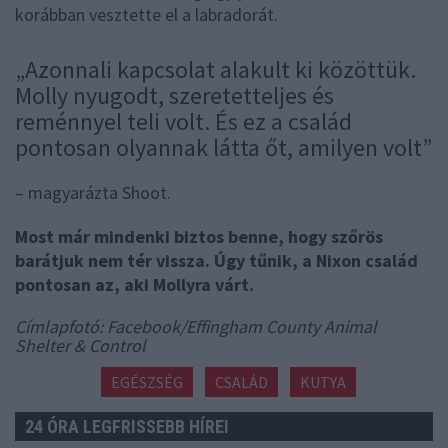
korábban vesztette el a labradorát.
„Azonnali kapcsolat alakult ki közöttük.
Molly nyugodt, szeretetteljes és
reménnyel teli volt. És ez a család
pontosan olyannak látta őt, amilyen volt”
– magyarázta Shoot.
Most már mindenki biztos benne, hogy szőrös
barátjuk nem tér vissza. Úgy tűnik, a Nixon család
pontosan az, aki Mollyra várt.
Címlapfotó: Facebook/Effingham County Animal
Shelter & Control
EGÉSZSÉG
CSALÁD
KUTYA
24 ÓRA LEGFRISSEBB HÍREI