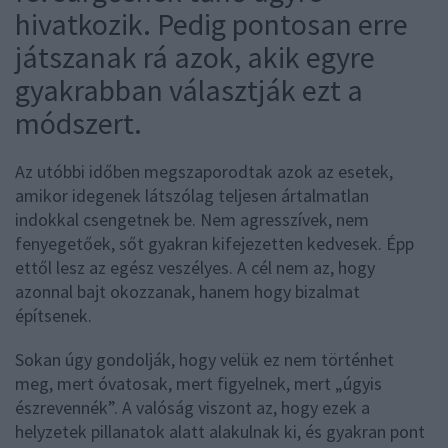
hivatkozik. Pedig pontosan erre
játszanak rá azok, akik egyre
gyakrabban választják ezt a
módszert.
Az utóbbi időben megszaporodtak azok az esetek,
amikor idegenek látszólag teljesen ártalmatlan
indokkal csengetnek be. Nem agresszívek, nem
fenyegetőek, sőt gyakran kifejezetten kedvesek. Épp
ettől lesz az egész veszélyes. A cél nem az, hogy
azonnal bajt okozzanak, hanem hogy bizalmat
építsenek.
Sokan úgy gondolják, hogy velük ez nem történhet
meg, mert óvatosak, mert figyelnek, mert „úgyis
észrevennék”. A valóság viszont az, hogy ezek a
helyzetek pillanatok alatt alakulnak ki, és gyakran pont