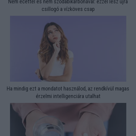
Nem ecettel és nem szódabikarbónával: ezzel lesz újra
csillogó a vízköves csap
Ha mindig ezt a mondatot használod, az rendkívül magas
érzelmi intelligenciára utalhat