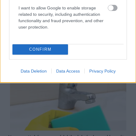
I want to allow Google to enable storage
related to security, including authentication
functionality and fraud prevention, and other
user protection.
Ezért párásodik be állandóan az ablak – egyszerűbb a
megoldás, mint gondolnád
CONFIRM
Data Deletion
Data Access
Privacy Policy