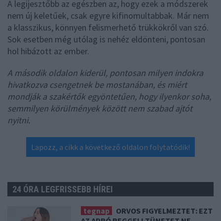
A legijesztőbb az egészben az, hogy ezek a módszerek
nem új keletűek, csak egyre kifinomultabbak. Már nem
a klasszikus, könnyen felismerhető trükkökről van szó.
Sok esetben még utólag is nehéz eldönteni, pontosan
hol hibázott az ember.
A második oldalon kiderül, pontosan milyen indokra
hivatkozva csengetnek be mostanában, és miért
mondják a szakértők egyöntetűen, hogy ilyenkor soha,
semmilyen körülmények között nem szabad ajtót
nyitni.
Lapozz, a cikk a következő oldalon folytatódik!
24 ÓRA LEGFRISSEBB HÍREI
tegnap
ORVOS FIGYELMEZTET: EZT
AZ APRÓ REGGELI TÜNETET NE