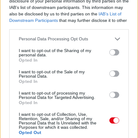
disclosure of your personal information by third parties on the
IAB’s list of downstream participants. This information may
08. 02.
SOKAN ROSSZUL TÁROLJÁK A GYÓGYSZEREIKET –
also be disclosed by us to third parties on the
IAB’s List of
EMIATT CSÖKKENHET A HATÁSUK
Downstream Participants
that may further disclose it to other
Érdemes odafigyelni rá
third parties.
08. 01.
EGYRE TÖBB FIATALNÁL JELENTKEZIK EZ A
Please note that this website/app uses one or more Google
VITAMINHIÁNY – ILYEN JELEKRE FIGYELJ
Personal Data Processing Opt Outs
services and may gather and store information including but
Erre figyelj!
not limited to your visit or usage behaviour. You may click to
I want to opt-out of the Sharing of my
personal data.
07. 31.
NEM A CITROMSAV, AZ ECET VAGY A
grant or deny consent to Google and its third-party tags to
Opted In
SZÓDABIKARBÓNA A LEGERŐSEBB: EZT HASZNÁLJÁK A
use your data for below specified purposes in below Google
SZÁLLODÁKBAN A VÍZKŐ ELLEN
consent section.
I want to opt-out of the Sale of my
Ez a szer tényleg eltünteti a vízkövet
Personal Data.
Opted In
07. 31.
HAGYD A SÓT: EGY CSIPET EBBŐL A FŐZŐVÍZBE,
I want to opt-out of processing my
ÉS SOKKAL FINOMABB LESZ A FŐTT KRUMPLI
Personal Data for Targeted Advertising.
Titkos hozzávaló
Opted In
I want to opt-out of Collection, Use,
24 ÓRA TOVÁBBI HÍREI
Retention, Sale, and/or Sharing of my
Personal Data that Is Unrelated with the
Purposes for which it was collected.
24 óra
Opted Out