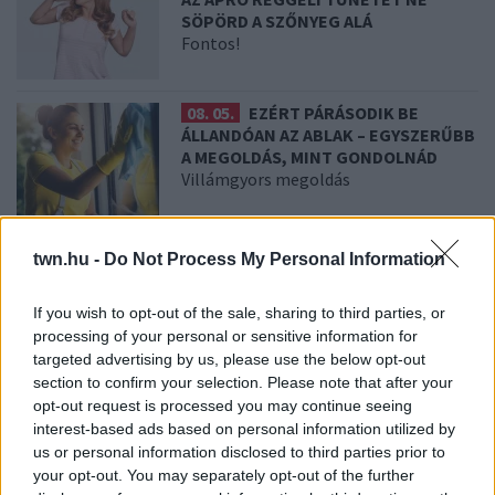
SÖPÖRD A SZŐNYEG ALÁ
Fontos!
08. 05.
EZÉRT PÁRÁSODIK BE
ÁLLANDÓAN AZ ABLAK – EGYSZERŰBB
A MEGOLDÁS, MINT GONDOLNÁD
Villámgyors megoldás
08. 04.
NEM ECETTEL ÉS NEM
twn.hu -
Do Not Process My Personal Information
SZÓDABIKARBÓNÁVAL: EZZEL LESZ
ÚJRA CSILLOGÓ A VÍZKÖVES CSAP
If you wish to opt-out of the sale, sharing to third parties, or
A legjobb trükk
processing of your personal or sensitive information for
targeted advertising by us, please use the below opt-out
section to confirm your selection. Please note that after your
08. 03.
HA MINDIG EZT A MONDATOT
HASZNÁLOD, AZ RENDKÍVÜL MAGAS
opt-out request is processed you may continue seeing
ÉRZELMI INTELLIGENCIÁRA UTALHAT
interest-based ads based on personal information utilized by
Te szoktad?
us or personal information disclosed to third parties prior to
your opt-out. You may separately opt-out of the further