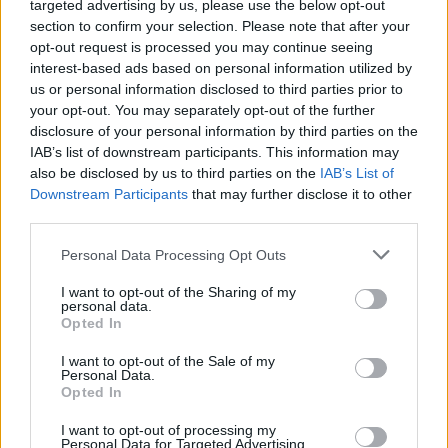
08. 01.
EGYRE TÖBB FIATALNÁL JELENTKEZIK EZ A
targeted advertising by us, please use the below opt-out
VITAMINHIÁNY – ILYEN JELEKRE FIGYELJ
section to confirm your selection. Please note that after your
Erre figyelj!
opt-out request is processed you may continue seeing
interest-based ads based on personal information utilized by
07. 31.
NEM A CITROMSAV, AZ ECET VAGY A
us or personal information disclosed to third parties prior to
SZÓDABIKARBÓNA A LEGERŐSEBB: EZT HASZNÁLJÁK A
your opt-out. You may separately opt-out of the further
SZÁLLODÁKBAN A VÍZKŐ ELLEN
disclosure of your personal information by third parties on the
Ez a szer tényleg eltünteti a vízkövet
IAB’s list of downstream participants. This information may
also be disclosed by us to third parties on the
IAB’s List of
24 ÓRA TOVÁBBI HÍREI
Downstream Participants
that may further disclose it to other
third parties.
24 óra
Please note that this website/app uses one or more Google
Personal Data Processing Opt Outs
services and may gather and store information including but
not limited to your visit or usage behaviour. You may click to
I want to opt-out of the Sharing of my
personal data.
grant or deny consent to Google and its third-party tags to
Opted In
use your data for below specified purposes in below Google
consent section.
I want to opt-out of the Sale of my
Personal Data.
Opted In
I want to opt-out of processing my
Personal Data for Targeted Advertising.