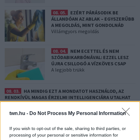
08. 05.
EZÉRT PÁRÁSODIK BE
ÁLLANDÓAN AZ ABLAK – EGYSZERŰBB
A MEGOLDÁS, MINT GONDOLNÁD
Villámgyors megoldás
08. 04.
NEM ECETTEL ÉS NEM
SZÓDABIKARBÓNÁVAL: EZZEL LESZ
ÚJRA CSILLOGÓ A VÍZKÖVES CSAP
A legjobb trükk
08. 03.
HA MINDIG EZT A MONDATOT HASZNÁLOD, AZ
RENDKÍVÜL MAGAS ÉRZELMI INTELLIGENCIÁRA UTALHAT
Te szoktad?
twn.hu -
Do Not Process My Personal Information
08. 02.
SOKAN ROSSZUL TÁROLJÁK A GYÓGYSZEREIKET –
EMIATT CSÖKKENHET A HATÁSUK
Érdemes odafigyelni rá
If you wish to opt-out of the sale, sharing to third parties, or
processing of your personal or sensitive information for