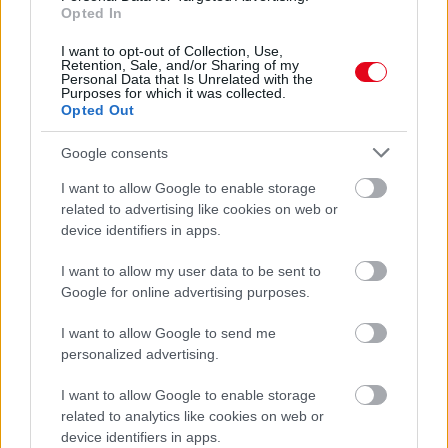
Opted In
I want to opt-out of Collection, Use,
Retention, Sale, and/or Sharing of my
Personal Data that Is Unrelated with the
Ha ezt érzed evés után, a szervezeted fontos dologra
Purposes for which it was collected.
Opted Out
próbál figyelmeztetni
Google consents
I want to allow Google to enable storage
related to advertising like cookies on web or
device identifiers in apps.
I want to allow my user data to be sent to
Google for online advertising purposes.
I want to allow Google to send me
personalized advertising.
I want to allow Google to enable storage
Orvos figyelmeztet: ezt az apró reggeli tünetet ne
related to analytics like cookies on web or
söpörd a szőnyeg alá
device identifiers in apps.