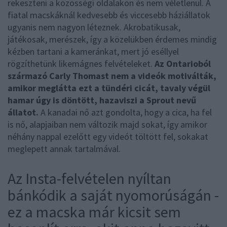
rekeszteni a közösségi oldalakon és nem véletlenül. A
fiatal macskáknál kedvesebb és viccesebb háziállatok
ugyanis nem nagyon léteznek. Akrobatikusak,
játékosak, merészek, így a közelükben érdemes mindig
kézben tartani a kameránkat, mert jó eséllyel
rögzíthetünk likemágnes felvételeket.
Az Ontarioból
származó Carly Thomast nem a videók motiválták,
amikor meglátta ezt a tündéri cicát, tavaly végül
hamar úgy is döntött, hazaviszi a Sprout nevű
állatot.
A kanadai nő azt gondolta, hogy a cica, ha fel
is nő, alapjaiban nem változik majd sokat, így amikor
néhány nappal ezelőtt egy videót töltött fel, sokakat
meglepett annak tartalmával.
Az Insta-felvételen nyíltan
bánkódik a saját nyomorúságán -
ez a macska már kicsit sem