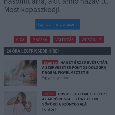
hasonlít arra, akit anno hazavitt.
Most kapaszkodj!
Lapozz a folytatásért!
CICA
MACSKA
VÁLTOZÁS
VIDEÓKLIP
24 ÓRA LEGFRISSEBB HÍREI
tegnap
HA EZT ÉRZED EVÉS UTÁN,
A SZERVEZETED FONTOS DOLOGRA
PRÓBÁL FIGYELMEZTETNI
Figyelj a jelekre!
08. 06.
ORVOS FIGYELMEZTET: EZT
AZ APRÓ REGGELI TÜNETET NE
SÖPÖRD A SZŐNYEG ALÁ
Fontos!