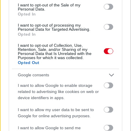
24 óra
consent section.
I want to opt-out of the Sale of my
Personal Data.
Opted In
I want to opt-out of processing my
Personal Data for Targeted Advertising.
Opted In
I want to opt-out of Collection, Use,
Retention, Sale, and/or Sharing of my
Personal Data that Is Unrelated with the
Purposes for which it was collected.
Opted Out
Google consents
I want to allow Google to enable storage
Egyre több embernél jelentkezik ez a hiányállapot – az
related to advertising like cookies on web or
első jelek szinte észrevehetetlenek
device identifiers in apps.
I want to allow my user data to be sent to
Google for online advertising purposes.
I want to allow Google to send me