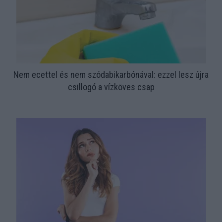
Nem ecettel és nem szódabikarbónával: ezzel lesz újra
csillogó a vízköves csap