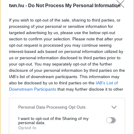
Villámgyors megoldás
twn.hu -
Do Not Process My Personal Information
08. 04.
NEM ECETTEL ÉS NEM SZÓDABIKARBÓNÁVAL:
If you wish to opt-out of the sale, sharing to third parties, or
EZZEL LESZ ÚJRA CSILLOGÓ A VÍZKÖVES CSAP
processing of your personal or sensitive information for
A legjobb trükk
targeted advertising by us, please use the below opt-out
section to confirm your selection. Please note that after your
08. 03.
HA MINDIG EZT A MONDATOT HASZNÁLOD, AZ
opt-out request is processed you may continue seeing
RENDKÍVÜL MAGAS ÉRZELMI INTELLIGENCIÁRA UTALHAT
interest-based ads based on personal information utilized by
Te szoktad?
us or personal information disclosed to third parties prior to
your opt-out. You may separately opt-out of the further
08. 02.
SOKAN ROSSZUL TÁROLJÁK A GYÓGYSZEREIKET –
disclosure of your personal information by third parties on the
EMIATT CSÖKKENHET A HATÁSUK
IAB’s list of downstream participants. This information may
Érdemes odafigyelni rá
also be disclosed by us to third parties on the
IAB’s List of
Downstream Participants
that may further disclose it to other
08. 01.
EGYRE TÖBB FIATALNÁL JELENTKEZIK EZ A
third parties.
VITAMINHIÁNY – ILYEN JELEKRE FIGYELJ
Erre figyelj!
Please note that this website/app uses one or more Google
Personal Data Processing Opt Outs
services and may gather and store information including but
24 ÓRA TOVÁBBI HÍREI
not limited to your visit or usage behaviour. You may click to
I want to opt-out of the Sharing of my
personal data.
grant or deny consent to Google and its third-party tags to
Opted In
use your data for below specified purposes in below Google