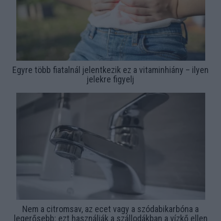
Egyre több fiatalnál jelentkezik ez a vitaminhiány – ilyen
jelekre figyelj
Nem a citromsav, az ecet vagy a szódabikarbóna a
legerősebb: ezt használják a szállodákban a vízkő ellen