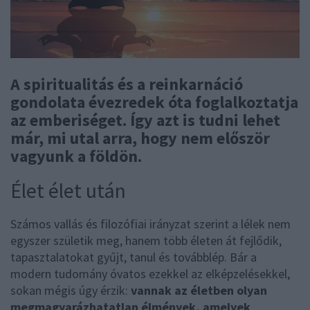
A spiritualitás és a reinkarnáció
gondolata évezredek óta foglalkoztatja
az emberiséget. Így azt is tudni lehet
már, mi utal arra, hogy nem először
vagyunk a földön.
Élet élet után
Számos vallás és filozófiai irányzat szerint a lélek nem
egyszer születik meg, hanem több életen át fejlődik,
tapasztalatokat gyűjt, tanul és továbblép. Bár a
modern tudomány óvatos ezekkel az elképzelésekkel,
sokan mégis úgy érzik:
vannak az életben olyan
megmagyarázhatatlan élmények, amelyek