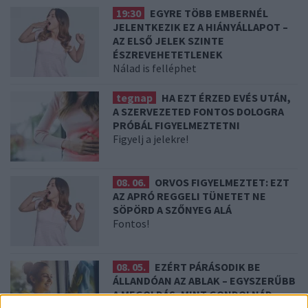
19:30
EGYRE TÖBB EMBERNÉL
JELENTKEZIK EZ A HIÁNYÁLLAPOT –
AZ ELSŐ JELEK SZINTE
ÉSZREVEHETETLENEK
Nálad is felléphet
tegnap
HA EZT ÉRZED EVÉS UTÁN,
A SZERVEZETED FONTOS DOLOGRA
PRÓBÁL FIGYELMEZTETNI
Figyelj a jelekre!
08. 06.
ORVOS FIGYELMEZTET: EZT
AZ APRÓ REGGELI TÜNETET NE
SÖPÖRD A SZŐNYEG ALÁ
Fontos!
08. 05.
EZÉRT PÁRÁSODIK BE
ÁLLANDÓAN AZ ABLAK – EGYSZERŰBB
A MEGOLDÁS, MINT GONDOLNÁD