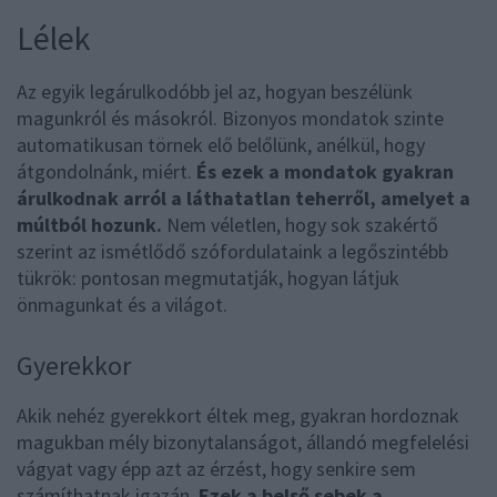
Lélek
Az egyik legárulkodóbb jel az, hogyan beszélünk
magunkról és másokról. Bizonyos mondatok szinte
automatikusan törnek elő belőlünk, anélkül, hogy
átgondolnánk, miért.
És ezek a mondatok gyakran
árulkodnak arról a láthatatlan teherről, amelyet a
múltból hozunk.
Nem véletlen, hogy sok szakértő
szerint az ismétlődő szófordulataink a legőszintébb
tükrök: pontosan megmutatják, hogyan látjuk
önmagunkat és a világot.
Gyerekkor
Akik nehéz gyerekkort éltek meg, gyakran hordoznak
magukban mély bizonytalanságot, állandó megfelelési
vágyat vagy épp azt az érzést, hogy senkire sem
számíthatnak igazán.
Ezek a belső sebek a