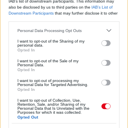
IAB’s list of downstream participants. This information may
RENDKÍVÜL MAGAS ÉRZELMI INTELLIGENCIÁRA UTALHAT
also be disclosed by us to third parties on the
IAB’s List of
Te szoktad?
Downstream Participants
that may further disclose it to other
08. 02.
SOKAN ROSSZUL TÁROLJÁK A GYÓGYSZEREIKET –
third parties.
EMIATT CSÖKKENHET A HATÁSUK
Please note that this website/app uses one or more Google
Érdemes odafigyelni rá
Personal Data Processing Opt Outs
services and may gather and store information including but
not limited to your visit or usage behaviour. You may click to
I want to opt-out of the Sharing of my
08. 01.
EGYRE TÖBB FIATALNÁL JELENTKEZIK EZ A
personal data.
VITAMINHIÁNY – ILYEN JELEKRE FIGYELJ
grant or deny consent to Google and its third-party tags to
Opted In
Erre figyelj!
use your data for below specified purposes in below Google
consent section.
I want to opt-out of the Sale of my
07. 31.
NEM A CITROMSAV, AZ ECET VAGY A
Personal Data.
SZÓDABIKARBÓNA A LEGERŐSEBB: EZT HASZNÁLJÁK A
Opted In
SZÁLLODÁKBAN A VÍZKŐ ELLEN
I want to opt-out of processing my
Ez a szer tényleg eltünteti a vízkövet
Personal Data for Targeted Advertising.
Opted In
24 ÓRA TOVÁBBI HÍREI
I want to opt-out of Collection, Use,
Retention, Sale, and/or Sharing of my
24 óra
Personal Data that Is Unrelated with the
Purposes for which it was collected.
Opted Out