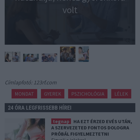
volt
Címlapfotó: 123rf.com
MONDAT
GYEREK
PSZICHOLÓGIA
LÉLEK
24 ÓRA LEGFRISSEBB HÍREI
tegnap
HA EZT ÉRZED EVÉS UTÁN,
A SZERVEZETED FONTOS DOLOGRA
PRÓBÁL FIGYELMEZTETNI
Figyelj a jelekre!