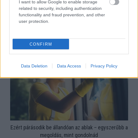
I want to allow Google to enable storage
related to security, including authentication
functionality and fraud prevention, and other
user protection.
Orvos figyelmeztet: ezt az apró reggeli tünetet ne
söpörd a szőnyeg alá
CONFIRM
Data Deletion
Data Access
Privacy Policy
Ezért párásodik be állandóan az ablak – egyszerűbb a
megoldás, mint gondolnád