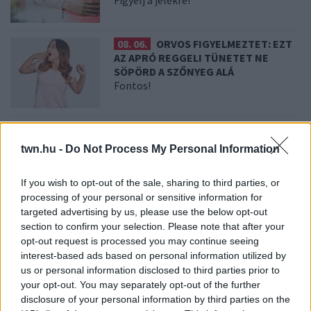
08. 06.
ORVOS FIGYELMEZTET: EZT
AZ APRÓ REGGELI TÜNETET NE
SÖPÖRD A SZŐNYEG ALÁ
Fontos!
08. 05.
EZÉRT PÁRÁSODIK BE
ÁLLANDÓAN AZ ABLAK – EGYSZERŰBB
twn.hu -
Do Not Process My Personal Information
A MEGOLDÁS, MINT GONDOLNÁD
Villámgyors megoldás
If you wish to opt-out of the sale, sharing to third parties, or
processing of your personal or sensitive information for
targeted advertising by us, please use the below opt-out
08. 04.
NEM ECETTEL ÉS NEM
section to confirm your selection. Please note that after your
SZÓDABIKARBÓNÁVAL: EZZEL LESZ
ÚJRA CSILLOGÓ A VÍZKÖVES CSAP
opt-out request is processed you may continue seeing
A legjobb trükk
interest-based ads based on personal information utilized by
us or personal information disclosed to third parties prior to
your opt-out. You may separately opt-out of the further
disclosure of your personal information by third parties on the
08. 03.
HA MINDIG EZT A MONDATOT HASZNÁLOD, AZ