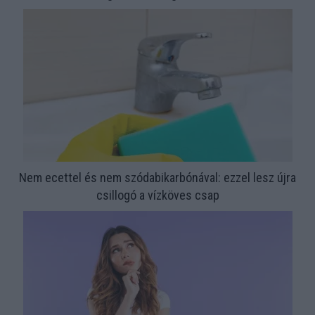
Nem ecettel és nem szódabikarbónával: ezzel lesz újra
csillogó a vízköves csap