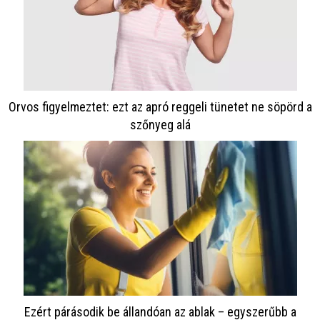
Orvos figyelmeztet: ezt az apró reggeli tünetet ne söpörd a
szőnyeg alá
Ezért párásodik be állandóan az ablak – egyszerűbb a