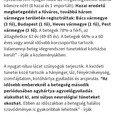
kilencre nőtt (8 hazai és 1 importált).
Hazai eredetű
megbetegedést a főváros, továbbá három
vármegye területén regisztráltak: Bács vármegye
(3 fő), Budapest (1 fő), Heves vármegye (1 fő), Pest
vármegye (3 fő).
A betegek 78%-a férfi, az
átlagéletkor 67 év (49-85 év). A betegek 66%-a a 60
éves vagy annál idősebb korcsoportba tartozik.
Valamennyi beteg idegrendszeri tünetekkel kórházba
került" - írják a közleményükben.
A nyugat-nílusi lázat szúnyogok terjesztik. A kezdeti
tünetei közé tartozik a hányinger, láz, fényérzékenység,
izomfájdalom, kötőhártya gyulladás és arcpirulás.
"Az
idősebb embereknél a betegség második
periódusában agyhártya-agyvelőgyulladás
alakulhat ki, ami súlyos neurológiai tüneteket
okozhat.
Ebben az időszakban a betegség halálos
szövődményei is gyakoribbak lehetnek" - írják.