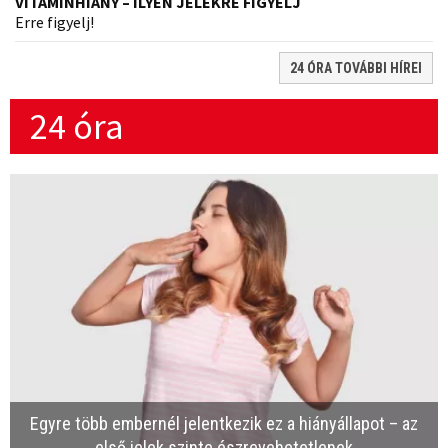
VITAMINHIÁNY – ILYEN JELEKRE FIGYELJ
Erre figyelj!
24 ÓRA TOVÁBBI HÍREI
24 óra
Egyre több embernél jelentkezik ez a hiányállapot – az
első jelek szinte észrevehetetlenek