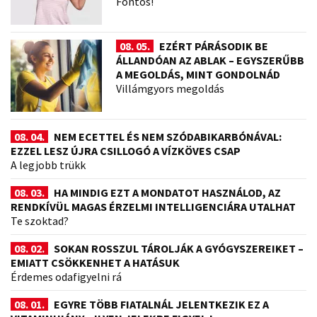
Fontos!
08. 05.
EZÉRT PÁRÁSODIK BE
ÁLLANDÓAN AZ ABLAK – EGYSZERŰBB
A MEGOLDÁS, MINT GONDOLNÁD
Villámgyors megoldás
08. 04.
NEM ECETTEL ÉS NEM SZÓDABIKARBÓNÁVAL:
EZZEL LESZ ÚJRA CSILLOGÓ A VÍZKÖVES CSAP
A legjobb trükk
08. 03.
HA MINDIG EZT A MONDATOT HASZNÁLOD, AZ
RENDKÍVÜL MAGAS ÉRZELMI INTELLIGENCIÁRA UTALHAT
Te szoktad?
08. 02.
SOKAN ROSSZUL TÁROLJÁK A GYÓGYSZEREIKET –
EMIATT CSÖKKENHET A HATÁSUK
Érdemes odafigyelni rá
08. 01.
EGYRE TÖBB FIATALNÁL JELENTKEZIK EZ A