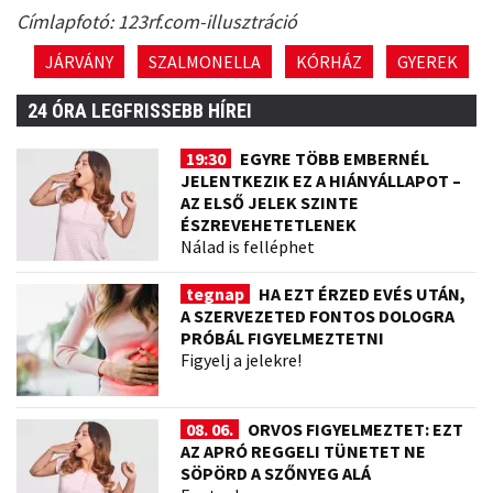
Címlapfotó: 123rf.com-illusztráció
JÁRVÁNY
SZALMONELLA
KÓRHÁZ
GYEREK
24 ÓRA LEGFRISSEBB HÍREI
19:30
EGYRE TÖBB EMBERNÉL
JELENTKEZIK EZ A HIÁNYÁLLAPOT –
AZ ELSŐ JELEK SZINTE
ÉSZREVEHETETLENEK
Nálad is felléphet
tegnap
HA EZT ÉRZED EVÉS UTÁN,
A SZERVEZETED FONTOS DOLOGRA
PRÓBÁL FIGYELMEZTETNI
Figyelj a jelekre!
08. 06.
ORVOS FIGYELMEZTET: EZT
AZ APRÓ REGGELI TÜNETET NE
SÖPÖRD A SZŐNYEG ALÁ