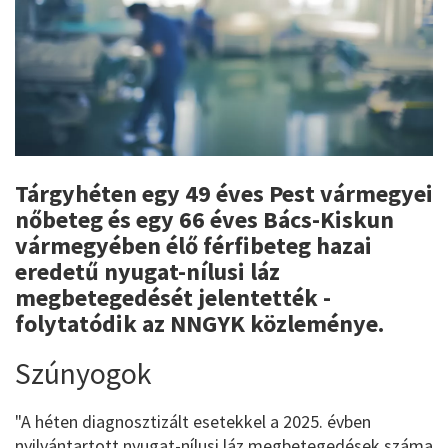
Tárgyhéten egy 49 éves Pest vármegyei
nőbeteg és egy 66 éves Bács-Kiskun
vármegyében élő férfibeteg hazai
eredetű nyugat-nílusi láz
megbetegedését jelentették -
folytatódik az NNGYK közleménye.
Szúnyogok
"A héten diagnosztizált esetekkel a 2025. évben
nyilvántartott nyugat-nílusi láz megbetegedések száma