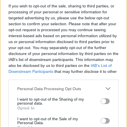
A legjobb trükk
If you wish to opt-out of the sale, sharing to third parties, or
processing of your personal or sensitive information for
08. 03.
HA MINDIG EZT A MONDATOT HASZNÁLOD, AZ
targeted advertising by us, please use the below opt-out
RENDKÍVÜL MAGAS ÉRZELMI INTELLIGENCIÁRA UTALHAT
section to confirm your selection. Please note that after your
Te szoktad?
opt-out request is processed you may continue seeing
interest-based ads based on personal information utilized by
08. 02.
SOKAN ROSSZUL TÁROLJÁK A GYÓGYSZEREIKET –
us or personal information disclosed to third parties prior to
EMIATT CSÖKKENHET A HATÁSUK
your opt-out. You may separately opt-out of the further
Érdemes odafigyelni rá
disclosure of your personal information by third parties on the
IAB’s list of downstream participants. This information may
08. 01.
EGYRE TÖBB FIATALNÁL JELENTKEZIK EZ A
also be disclosed by us to third parties on the
IAB’s List of
VITAMINHIÁNY – ILYEN JELEKRE FIGYELJ
Downstream Participants
that may further disclose it to other
Erre figyelj!
third parties.
24 ÓRA TOVÁBBI HÍREI
Please note that this website/app uses one or more Google
Personal Data Processing Opt Outs
services and may gather and store information including but
24 óra
not limited to your visit or usage behaviour. You may click to
I want to opt-out of the Sharing of my
personal data.
grant or deny consent to Google and its third-party tags to
Opted In
use your data for below specified purposes in below Google
consent section.
I want to opt-out of the Sale of my
Personal Data.