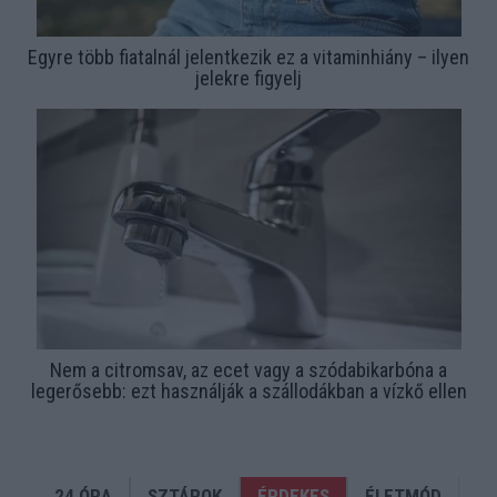
Egyre több fiatalnál jelentkezik ez a vitaminhiány – ilyen
jelekre figyelj
Nem a citromsav, az ecet vagy a szódabikarbóna a
legerősebb: ezt használják a szállodákban a vízkő ellen
24 ÓRA
SZTÁROK
ÉRDEKES
ÉLETMÓD