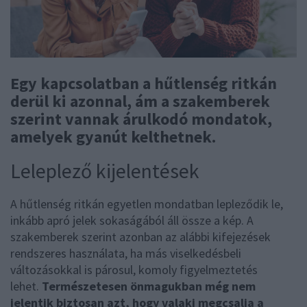
Egy kapcsolatban a hűtlenség ritkán
derül ki azonnal, ám a szakemberek
szerint vannak árulkodó mondatok,
amelyek gyanút kelthetnek.
Leleplező kijelentések
A hűtlenség ritkán egyetlen mondatban lepleződik le,
inkább apró jelek sokaságából áll össze a kép. A
szakemberek szerint azonban az alábbi kifejezések
rendszeres használata, ha más viselkedésbeli
változásokkal is párosul, komoly figyelmeztetés
lehet.
Természetesen önmagukban még nem
jelentik biztosan azt, hogy valaki megcsalja a