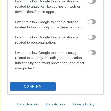
I want to allow Google to enable storage
related to analytics like cookies on web or
device identifiers in apps.
Ha ezt érzed evés után, a szervezeted fontos dologra
próbál figyelmeztetni
I want to allow Google to enable storage
related to functionality of the website or app.
I want to allow Google to enable storage
related to personalization.
I want to allow Google to enable storage
related to security, including authentication
functionality and fraud prevention, and other
user protection.
CONFIRM
Orvos figyelmeztet: ezt az apró reggeli tünetet ne söpörd a
szőnyeg alá
Data Deletion
Data Access
Privacy Policy