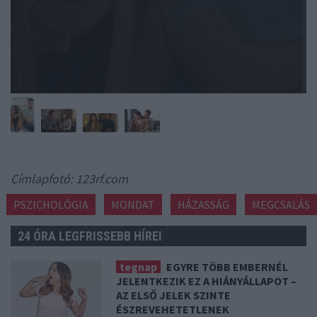
Címlapfotó: 123rf.com
PSZICHOLÓGIA
MONDAT
HÁZASSÁG
MEGCSALÁS
24 ÓRA LEGFRISSEBB HÍREI
tegnap
EGYRE TÖBB EMBERNÉL
JELENTKEZIK EZ A HIÁNYÁLLAPOT –
AZ ELSŐ JELEK SZINTE
ÉSZREVEHETETLENEK