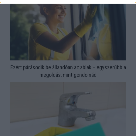
Ezért párásodik be állandóan az ablak – egyszerűbb a
megoldás, mint gondolnád