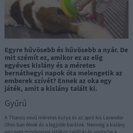
Egyre hűvösebb és hűvösebb a nyár. De
mit szémít ez, amikor ez az elig
egyéves kislány és a méretes
bernáthegyi napok óta melengetik az
emberek szívét? Ennek az oka egy
játék, amit a kislány talált ki.
Gyűrű
A Thanos nevű méretes kutya és az apró kis Lavender
Ohio-ban élnek és a legjobb barátok. Nemrég a kislány
egy nem mindennapi játékot talált ki és vonta be a