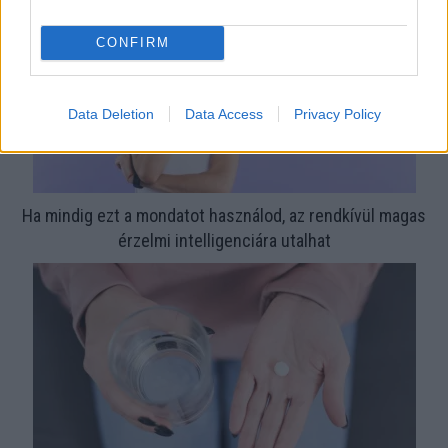
CONFIRM
Data Deletion
Data Access
Privacy Policy
Ha mindig ezt a mondatot használod, az rendkívül magas
érzelmi intelligenciára utalhat