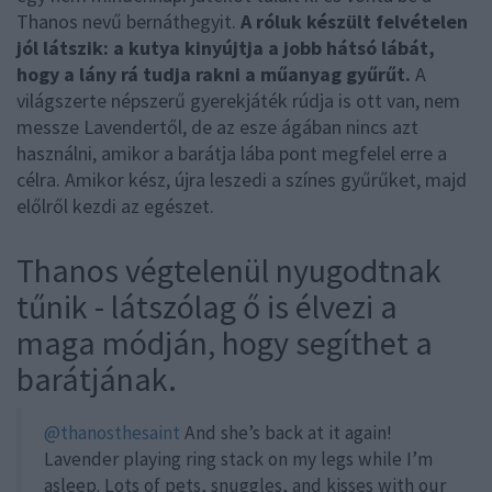
Thanos nevű bernáthegyit.
A róluk készült felvételen
jól látszik: a kutya kinyújtja a jobb hátsó lábát,
hogy a lány rá tudja rakni a műanyag gyűrűt.
A
világszerte népszerű gyerekjáték rúdja is ott van, nem
messze Lavendertől, de az esze ágában nincs azt
használni, amikor a barátja lába pont megfelel erre a
célra. Amikor kész, újra leszedi a színes gyűrűket, majd
előlről kezdi az egészet.
Thanos végtelenül nyugodtnak
tűnik - látszólag ő is élvezi a
maga módján, hogy segíthet a
barátjának.
@thanosthesaint
And she’s back at it again!
Lavender playing ring stack on my legs while I’m
asleep. Lots of pets, snuggles, and kisses with our