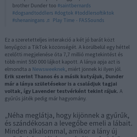
brother Dunder too
#saintbernards
#dogsandtoddlers
#dogtok
#toddlersoftiktok
#shenaningans
♬ Play Time - FASSounds
Ez a szeretetteljes interakció a két jó barát közt
lenyűgözi a TikTok közönségét. A körülbelül egy héttel
ezelőtti megjelenése óta 7,7 millió megtekintést és
több mint 550 000 lájkot kapott. A lánya apja azt is
elmondta a
Newsweeknek
, miért jönnek ki ilyen jól.
Erik szerint Thanos és a másik kutyájuk, Dunder
már a lánya születésekor is a családjuk tagjai
voltak, így Lavender testvérként tekint rájuk.
A
gyűrűs játék pedig már hagyomány.
„Néha meglátja, hogy kijönnek a gyűrűk,
és szándékosan a levegőbe emeli a lábait.
Minden alkalommal, amikor a lány új