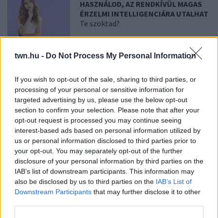
HASZNÁLOD, AZ RENDKÍVÜL MAGAS
ÉRZELMI INTELLIGENCIÁRA UTALHAT
Te szoktad?
08. 02.
SOKAN ROSSZUL TÁROLJÁK
twn.hu -
Do Not Process My Personal Information
A GYÓGYSZEREIKET – EMIATT
CSÖKKENHET A HATÁSUK
If you wish to opt-out of the sale, sharing to third parties, or
Érdemes odafigyelni rá
processing of your personal or sensitive information for
targeted advertising by us, please use the below opt-out
section to confirm your selection. Please note that after your
08. 01.
EGYRE TÖBB FIATALNÁL JELENTKEZIK EZ A
opt-out request is processed you may continue seeing
VITAMINHIÁNY – ILYEN JELEKRE FIGYELJ
interest-based ads based on personal information utilized by
Erre figyelj!
us or personal information disclosed to third parties prior to
your opt-out. You may separately opt-out of the further
07. 31.
NEM A CITROMSAV, AZ ECET VAGY A
disclosure of your personal information by third parties on the
SZÓDABIKARBÓNA A LEGERŐSEBB: EZT HASZNÁLJÁK A
IAB’s list of downstream participants. This information may
SZÁLLODÁKBAN A VÍZKŐ ELLEN
also be disclosed by us to third parties on the
IAB’s List of
Ez a szer tényleg eltünteti a vízkövet
Downstream Participants
that may further disclose it to other
third parties.
07. 31.
HAGYD A SÓT: EGY CSIPET EBBŐL A FŐZŐVÍZBE,
ÉS SOKKAL FINOMABB LESZ A FŐTT KRUMPLI