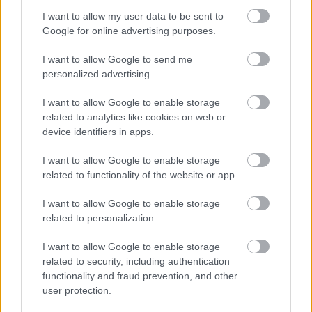
I want to allow my user data to be sent to
Ezért párásodik be állandóan az ablak – egyszerűbb a
Google for online advertising purposes.
megoldás, mint gondolnád
I want to allow Google to send me
personalized advertising.
I want to allow Google to enable storage
related to analytics like cookies on web or
device identifiers in apps.
I want to allow Google to enable storage
related to functionality of the website or app.
I want to allow Google to enable storage
related to personalization.
Nem ecettel és nem szódabikarbónával: ezzel lesz
I want to allow Google to enable storage
újra csillogó a vízköves csap
related to security, including authentication
functionality and fraud prevention, and other
user protection.