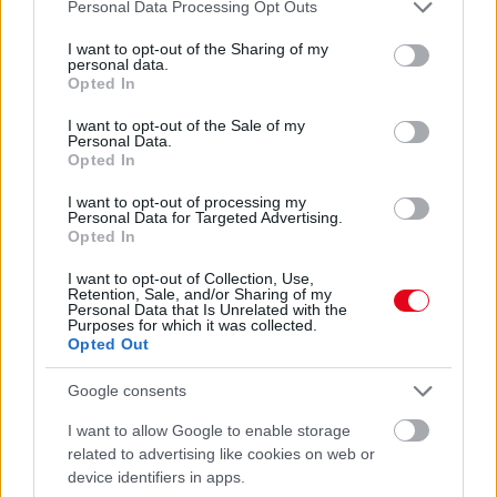
Please note that this website/app uses one or more Google
Personal Data Processing Opt Outs
Titkos hozzávaló
services and may gather and store information including but
not limited to your visit or usage behaviour. You may click to
I want to opt-out of the Sharing of my
07. 31.
EZZEL LOCSOLD HETENTE EGYSZER: KÉTSZER
personal data.
grant or deny consent to Google and its third-party tags to
ANNYI VIRÁGOT HOZ MAJD A MUSKÁTLI, HA EZT CSINÁLOD
Opted In
use your data for below specified purposes in below Google
Ettől lesz a tiéd a leggyönyörűbb muskátli a környéken
consent section.
I want to opt-out of the Sale of my
Personal Data.
24 ÓRA TOVÁBBI HÍREI
Opted In
24 óra
I want to opt-out of processing my
Personal Data for Targeted Advertising.
Opted In
I want to opt-out of Collection, Use,
Retention, Sale, and/or Sharing of my
Personal Data that Is Unrelated with the
Purposes for which it was collected.
Opted Out
Google consents
I want to allow Google to enable storage
related to advertising like cookies on web or
device identifiers in apps.