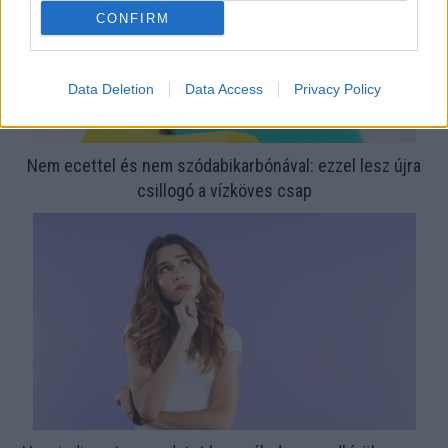
CONFIRM
Data Deletion
Data Access
Privacy Policy
Nem ecettel és nem szódabikarbónával: ezzel lesz újra
csillogó a vízköves csap