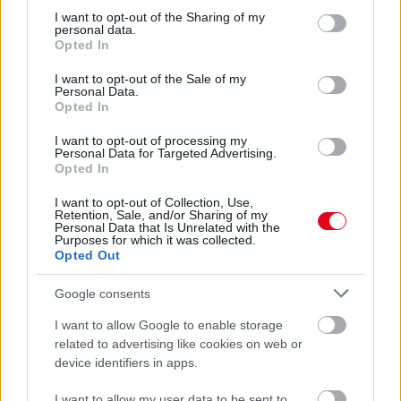
ÉS SOKKAL FINOMABB LESZ A FŐTT KRUMPLI
not limited to your visit or usage behaviour. You may click to
I want to opt-out of the Sharing of my
personal data.
Titkos hozzávaló
grant or deny consent to Google and its third-party tags to
Opted In
use your data for below specified purposes in below Google
consent section.
24 ÓRA TOVÁBBI HÍREI
I want to opt-out of the Sale of my
Personal Data.
Opted In
24 óra
I want to opt-out of processing my
Personal Data for Targeted Advertising.
Opted In
I want to opt-out of Collection, Use,
Retention, Sale, and/or Sharing of my
Personal Data that Is Unrelated with the
Purposes for which it was collected.
Opted Out
Google consents
I want to allow Google to enable storage
related to advertising like cookies on web or
device identifiers in apps.
Orvos figyelmeztet: ezt az apró reggeli tünetet ne
I want to allow my user data to be sent to