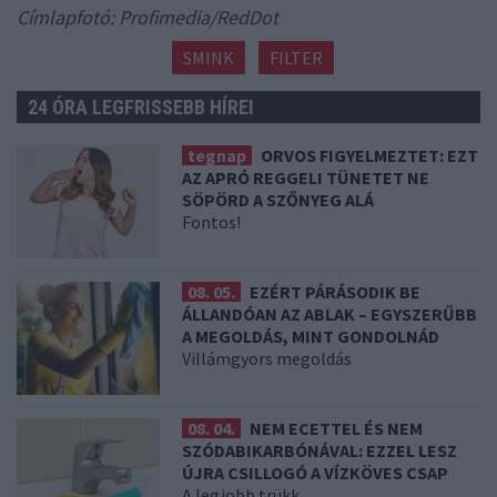
Címlapfotó: Profimedia/RedDot
SMINK
FILTER
24 ÓRA LEGFRISSEBB HÍREI
tegnap
ORVOS FIGYELMEZTET: EZT
AZ APRÓ REGGELI TÜNETET NE
SÖPÖRD A SZŐNYEG ALÁ
Fontos!
08. 05.
EZÉRT PÁRÁSODIK BE
ÁLLANDÓAN AZ ABLAK – EGYSZERŰBB
A MEGOLDÁS, MINT GONDOLNÁD
Villámgyors megoldás
08. 04.
NEM ECETTEL ÉS NEM
SZÓDABIKARBÓNÁVAL: EZZEL LESZ
ÚJRA CSILLOGÓ A VÍZKÖVES CSAP
A legjobb trükk