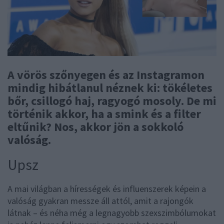
A vörös szőnyegen és az Instagramon
mindig hibátlanul néznek ki: tökéletes
bőr, csillogó haj, ragyogó mosoly. De mi
történik akkor, ha a smink és a filter
eltűnik? Nos, akkor jön a sokkoló
valóság.
Upsz
A mai világban a hírességek és influenszerek képein a
valóság gyakran messze áll attól, amit a rajongók
látnak – és néha még a legnagyobb szexszimbólumokat