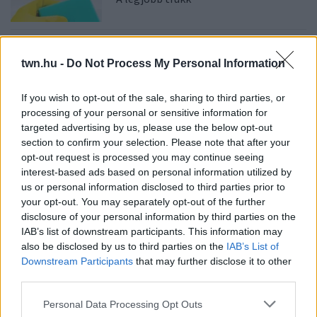
08. 03.
HA MINDIG EZT A MONDATOT
HASZNÁLOD, AZ RENDKÍVÜL MAGAS
twn.hu -
Do Not Process My Personal Information
ÉRZELMI INTELLIGENCIÁRA UTALHAT
Te szoktad?
If you wish to opt-out of the sale, sharing to third parties, or
processing of your personal or sensitive information for
targeted advertising by us, please use the below opt-out
08. 02.
SOKAN ROSSZUL TÁROLJÁK A GYÓGYSZEREIKET –
section to confirm your selection. Please note that after your
EMIATT CSÖKKENHET A HATÁSUK
opt-out request is processed you may continue seeing
Érdemes odafigyelni rá
interest-based ads based on personal information utilized by
us or personal information disclosed to third parties prior to
08. 01.
EGYRE TÖBB FIATALNÁL JELENTKEZIK EZ A
your opt-out. You may separately opt-out of the further
VITAMINHIÁNY – ILYEN JELEKRE FIGYELJ
disclosure of your personal information by third parties on the
Erre figyelj!
IAB’s list of downstream participants. This information may
07. 31.
NEM A CITROMSAV, AZ ECET VAGY A
also be disclosed by us to third parties on the
IAB’s List of
SZÓDABIKARBÓNA A LEGERŐSEBB: EZT HASZNÁLJÁK A
Downstream Participants
that may further disclose it to other
SZÁLLODÁKBAN A VÍZKŐ ELLEN
third parties.
Ez a szer tényleg eltünteti a vízkövet
Please note that this website/app uses one or more Google
Personal Data Processing Opt Outs
07. 31.
HAGYD A SÓT: EGY CSIPET EBBŐL A FŐZŐVÍZBE,
services and may gather and store information including but