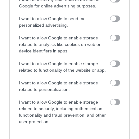
söpörd a szőnyeg alá
Google for online advertising purposes.
I want to allow Google to send me
personalized advertising.
I want to allow Google to enable storage
related to analytics like cookies on web or
device identifiers in apps.
I want to allow Google to enable storage
related to functionality of the website or app.
I want to allow Google to enable storage
related to personalization.
Ezért párásodik be állandóan az ablak – egyszerűbb a
megoldás, mint gondolnád
I want to allow Google to enable storage
related to security, including authentication
functionality and fraud prevention, and other
user protection.