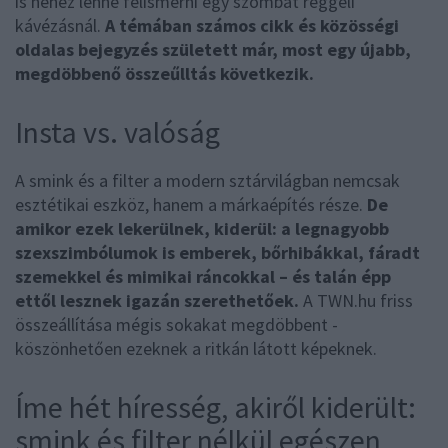
is nehéz lenne felismerni egy szombat reggeli
kávézásnál.
A témában számos cikk és közösségi
oldalas bejegyzés született már, most egy újabb,
megdöbbenő összeűlltás következik.
Insta vs. valóság
A smink és a filter a modern sztárvilágban nemcsak
esztétikai eszköz, hanem a márkaépítés része.
De
amikor ezek lekerülnek, kiderül: a legnagyobb
szexszimbólumok is emberek, bőrhibákkal, fáradt
szemekkel és mimikai ráncokkal – és talán épp
ettől lesznek igazán szerethetőek.
A TWN.hu friss
összeállítása mégis sokakat megdöbbent -
köszönhetően ezeknek a ritkán látott képeknek.
Íme hét híresség, akiről kiderült:
smink és filter nélkül egészen