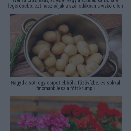
Nem a citromsav, az ecet vagy a szódabikarbóna a
legerősebb: ezt használják a szállodákban a vízkő ellen
Hagyd a sót: egy csipet ebből a főzővízbe, és sokkal
finomabb lesz a főtt krumpli