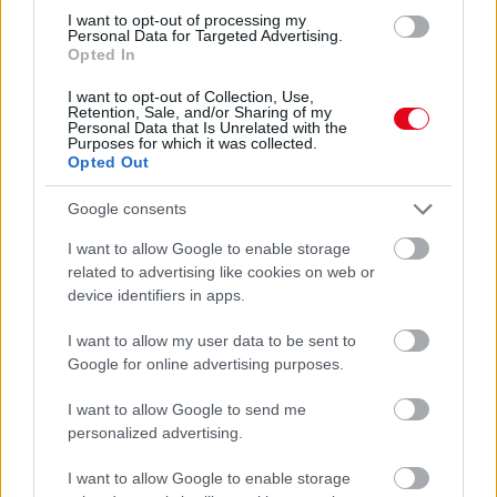
08. 03.
HA MINDIG EZT A MONDATOT HASZNÁLOD, AZ
I want to opt-out of processing my
RENDKÍVÜL MAGAS ÉRZELMI INTELLIGENCIÁRA UTALHAT
Personal Data for Targeted Advertising.
Te szoktad?
Opted In
08. 02.
SOKAN ROSSZUL TÁROLJÁK A GYÓGYSZEREIKET –
I want to opt-out of Collection, Use,
EMIATT CSÖKKENHET A HATÁSUK
Retention, Sale, and/or Sharing of my
Personal Data that Is Unrelated with the
Érdemes odafigyelni rá
Purposes for which it was collected.
Opted Out
08. 01.
EGYRE TÖBB FIATALNÁL JELENTKEZIK EZ A
VITAMINHIÁNY – ILYEN JELEKRE FIGYELJ
Google consents
Erre figyelj!
I want to allow Google to enable storage
related to advertising like cookies on web or
24 ÓRA TOVÁBBI HÍREI
device identifiers in apps.
24 óra
I want to allow my user data to be sent to
Google for online advertising purposes.
I want to allow Google to send me
personalized advertising.
I want to allow Google to enable storage