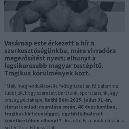
Vasárnap este érkezett a hír a
szerkesztőségünkbe, mára virradóra
megerősítést nyert: elhunyt a
legsikeresebb magyar testépítő.
Tragikus körülmények közt.
"Mély megrendüléssel és felfoghatatlan fájdalommal
tudatjuk, hogy szeretett barátunk, sporttársunk, egy
ország példaképe,
Kathi Béla 2025. július 31-én,
ciprusi családi nyaralása során, 46 éves korában,
tragikus hirtelenséggel, egy biciklibaleset
következtében elhunyt"
- közölte Facebook-oldalán a
Scitec Gold Fitness Club.