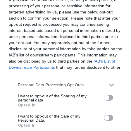
SZERVEZETED FONTOS DOLOGRA
processing of your personal or sensitive information for
PRÓBÁL FIGYELMEZTETNI
targeted advertising by us, please use the below opt-out
Figyelj a jelekre!
section to confirm your selection. Please note that after your
opt-out request is processed you may continue seeing
interest-based ads based on personal information utilized by
08. 06.
ORVOS FIGYELMEZTET: EZT
us or personal information disclosed to third parties prior to
AZ APRÓ REGGELI TÜNETET NE
your opt-out. You may separately opt-out of the further
SÖPÖRD A SZŐNYEG ALÁ
disclosure of your personal information by third parties on the
Fontos!
IAB’s list of downstream participants. This information may
also be disclosed by us to third parties on the
IAB’s List of
Downstream Participants
that may further disclose it to other
08. 05.
EZÉRT PÁRÁSODIK BE
third parties.
ÁLLANDÓAN AZ ABLAK – EGYSZERŰBB
A MEGOLDÁS, MINT GONDOLNÁD
Please note that this website/app uses one or more Google
Personal Data Processing Opt Outs
Villámgyors megoldás
services and may gather and store information including but
not limited to your visit or usage behaviour. You may click to
I want to opt-out of the Sharing of my
personal data.
grant or deny consent to Google and its third-party tags to
Opted In
08. 04.
NEM ECETTEL ÉS NEM SZÓDABIKARBÓNÁVAL:
use your data for below specified purposes in below Google
EZZEL LESZ ÚJRA CSILLOGÓ A VÍZKÖVES CSAP
consent section.
I want to opt-out of the Sale of my
A legjobb trükk
Personal Data.
Opted In