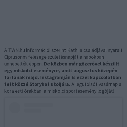
A TWN.hu információi szerint Kathi a családjával nyaralt
Ciprusonm felesége születésnapját a napokban
ünnepelték éppen.
De közben már gőzerővel készült
egy miskolci eseményre, amit augusztus közepén
tartanak majd. Instagramján is ezzel kapcsolatban
tett közzé Storykat utoljára.
A legutolsót vasárnap a
kora esti órákban: a miskolci sportesemény logóját!