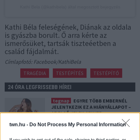
Kathi Bela (@kathibela) által megosztott bejegyzés
Kathi Béla feleségének, Diának az oldala
is gyászba borult. Ő arra kérte az
ismerősüket, tartsák tiszteéetben a
család fájdalmát.
Címlapfotó: Facebook/KathiBela
TRAGÉDIA
TESTÉPÍTÉS
TESTÉPÍTŐ
24 ÓRA LEGFRISSEBB HÍREI
tegnap
EGYRE TÖBB EMBERNÉL
JELENTKEZIK EZ A HIÁNYÁLLAPOT –
AZ ELSŐ JELEK SZINTE
ÉSZREVEHETETLENEK
twn.hu -
Do Not Process My Personal Information
Nálad is felléphet
08. 07.
HA EZT ÉRZED EVÉS UTÁN, A
If you wish to opt-out of the sale, sharing to third parties, or