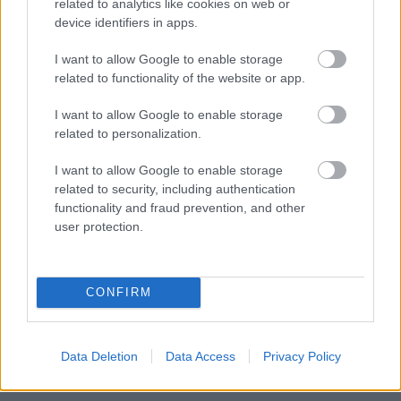
related to analytics like cookies on web or
device identifiers in apps.
I want to allow Google to enable storage
related to functionality of the website or app.
I want to allow Google to enable storage
related to personalization.
Egyre több embernél jelentkezik ez a hiányállapot – az
első jelek szinte észrevehetetlenek
I want to allow Google to enable storage
related to security, including authentication
functionality and fraud prevention, and other
user protection.
CONFIRM
Data Deletion
Data Access
Privacy Policy