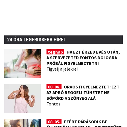
24 ÓRA LEGFRISSEBB HÍREI
tegnap
HA EZT ÉRZED EVÉS UTÁN,
A SZERVEZETED FONTOS DOLOGRA
PRÓBÁL FIGYELMEZTETNI
Figyelj a jelekre!
08. 06.
ORVOS FIGYELMEZTET: EZT
AZ APRÓ REGGELI TÜNETET NE
SÖPÖRD A SZŐNYEG ALÁ
Fontos!
08. 05.
EZÉRT PÁRÁSODIK BE