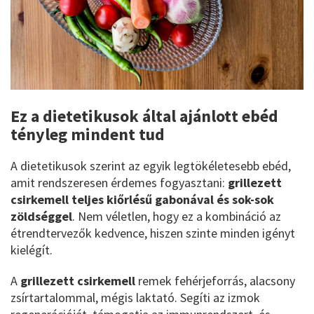
Ez a dietetikusok által ajánlott ebéd
tényleg mindent tud
A dietetikusok szerint az egyik legtökéletesebb ebéd,
amit rendszeresen érdemes fogyasztani:
grillezett
csirkemell teljes kiőrlésű gabonával és sok-sok
zöldséggel
. Nem véletlen, hogy ez a kombináció az
étrendtervezők kedvence, hiszen szinte minden igényt
kielégít.
A
grillezett csirkemell
remek fehérjeforrás, alacsony
zsírtartalommal, mégis laktató. Segíti az izmok