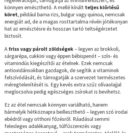
regenerációját, támogatja az immunrendszert, és
könnyen emészthető. A mellé kínált
teljes kiőrlésű
köret
, például barna rizs, bulgur vagy quinoa, nemcsak
energiát ad, de a magas rosttartalma révén jótékonyan
hat az emésztésre és hosszan tartó teltségérzetet
biztosít.
A
friss vagy párolt zöldségek
– legyen az brokkoli,
sárgarépa, cukkini vagy éppen bébispenót – szín- és
vitamindús kiegészítői az ételnek. Ezek nemcsak
antioxidánsokban gazdagok, de segítik a vitaminok
felszívódását, és támogatják a szervezet természetes
méregtelenítését is. Egy kevés extra szűz olívaolajjal
meglocsolva pedig egészséges zsírokat is bevihetsz.
Ez az étel nemcsak könnyen variálható, hanem
bármelyik hétköznapra beilleszthető – legyen szó irodai
ebédről vagy otthoni főzésről. Ráadásul semmi
felesleges adalékanyag, túlfűszerezés vagy