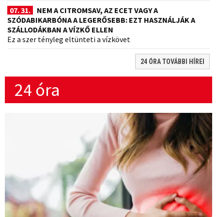
07. 31.
NEM A CITROMSAV, AZ ECET VAGY A
SZÓDABIKARBÓNA A LEGERŐSEBB: EZT HASZNÁLJÁK A
SZÁLLODÁKBAN A VÍZKŐ ELLEN
Ez a szer tényleg eltünteti a vízkövet
24 ÓRA TOVÁBBI HÍREI
24 óra