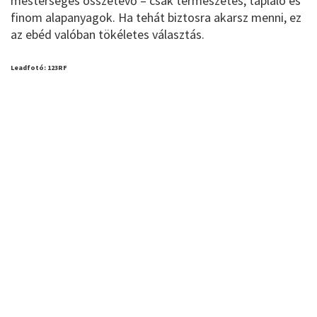
mesterséges összetevő – csak természetes, tápláló és
finom alapanyagok. Ha tehát biztosra akarsz menni, ez
az ebéd valóban tökéletes választás.
Leadfotó: 123RF