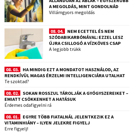
ÁLLANDÓAN AZ ABLAK – EGYSZERŰBB
A MEGOLDÁS, MINT GONDOLNÁD
Villámgyors megoldás
08. 04.
NEM ECETTEL ÉS NEM
SZÓDABIKARBÓNÁVAL: EZZEL LESZ
ÚJRA CSILLOGÓ A VÍZKÖVES CSAP
A legjobb trükk
08. 03.
HA MINDIG EZT A MONDATOT HASZNÁLOD, AZ
RENDKÍVÜL MAGAS ÉRZELMI INTELLIGENCIÁRA UTALHAT
Te szoktad?
08. 02.
SOKAN ROSSZUL TÁROLJÁK A GYÓGYSZEREIKET –
EMIATT CSÖKKENHET A HATÁSUK
Érdemes odafigyelni rá
08. 01.
EGYRE TÖBB FIATALNÁL JELENTKEZIK EZ A
VITAMINHIÁNY – ILYEN JELEKRE FIGYELJ
Erre figyelj!