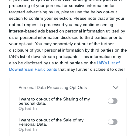
08. 04.
NEM ECETTEL ÉS NEM SZÓDABIKARBÓNÁVAL:
processing of your personal or sensitive information for
EZZEL LESZ ÚJRA CSILLOGÓ A VÍZKÖVES CSAP
targeted advertising by us, please use the below opt-out
A legjobb trükk
section to confirm your selection. Please note that after your
opt-out request is processed you may continue seeing
08. 03.
HA MINDIG EZT A MONDATOT HASZNÁLOD, AZ
interest-based ads based on personal information utilized by
RENDKÍVÜL MAGAS ÉRZELMI INTELLIGENCIÁRA UTALHAT
us or personal information disclosed to third parties prior to
Te szoktad?
your opt-out. You may separately opt-out of the further
08. 02.
SOKAN ROSSZUL TÁROLJÁK A GYÓGYSZEREIKET –
disclosure of your personal information by third parties on the
EMIATT CSÖKKENHET A HATÁSUK
IAB’s list of downstream participants. This information may
Érdemes odafigyelni rá
also be disclosed by us to third parties on the
IAB’s List of
Downstream Participants
that may further disclose it to other
third parties.
24 ÓRA TOVÁBBI HÍREI
Please note that this website/app uses one or more Google
Personal Data Processing Opt Outs
24 óra
services and may gather and store information including but
not limited to your visit or usage behaviour. You may click to
I want to opt-out of the Sharing of my
personal data.
grant or deny consent to Google and its third-party tags to
Opted In
use your data for below specified purposes in below Google
consent section.
I want to opt-out of the Sale of my
Personal Data.
Opted In