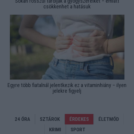
Sokan rosszul tárolják a gyógyszereiket – emiatt
csökkenhet a hatásuk
Egyre több fiatalnál jelentkezik ez a vitaminhiány – ilyen
jelekre figyelj
24 ÓRA
SZTÁROK
ÉRDEKES
ÉLETMÓD
KRIMI
SPORT