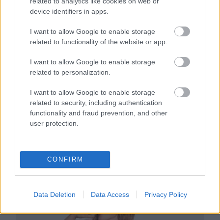
related to analytics like cookies on web or
Egyre több embernél jelentkezik ez a hiányállapot – az
device identifiers in apps.
első jelek szinte észrevehetetlenek
I want to allow Google to enable storage
related to functionality of the website or app.
I want to allow Google to enable storage
related to personalization.
I want to allow Google to enable storage
related to security, including authentication
functionality and fraud prevention, and other
user protection.
CONFIRM
Ha ezt érzed evés után, a szervezeted fontos dologra
próbál figyelmeztetni
Data Deletion
Data Access
Privacy Policy