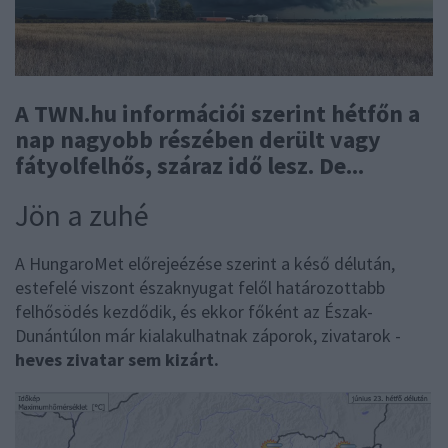
A TWN.hu információi szerint hétfőn a
nap nagyobb részében derült vagy
fátyolfelhős, száraz idő lesz. De...
Jön a zuhé
A HungaroMet előrejeézése szerint a késő délután,
estefelé viszont északnyugat felől határozottabb
felhősödés kezdődik, és ekkor főként az Észak-
Dunántúlon már kialakulhatnak záporok, zivatarok -
heves zivatar sem kizárt.