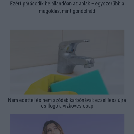
Ezért párásodik be állandóan az ablak – egyszerűbb a
megoldás, mint gondolnád
Nem ecettel és nem szódabikarbónával: ezzel lesz újra
csillogó a vízköves csap