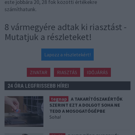
este jobbára 20, 28 fok közötti értékekre
számíthatunk.
8 vármegyére adtak ki riasztást -
Mutatjuk a részleteket!
Lapozz a részletekért!
ZIVATAR
RIASZTÁS
IDŐJÁRÁS
24 ÓRA LEGFRISSEBB HÍREI
tegnap
A TAKARÍTÓSZAKÉRTŐK
SZERINT EZT A DOLGOT SOHA NE
TEDD A MOSOGATÓGÉPBE
Soha!