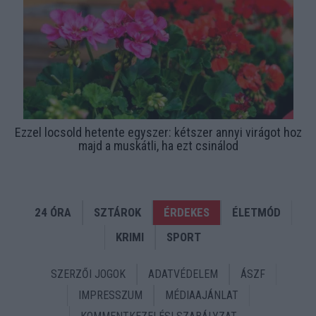
Ezzel locsold hetente egyszer: kétszer annyi virágot hoz
majd a muskátli, ha ezt csinálod
24 ÓRA
SZTÁROK
ÉRDEKES
ÉLETMÓD
KRIMI
SPORT
SZERZŐI JOGOK
ADATVÉDELEM
ÁSZF
IMPRESSZUM
MÉDIAAJÁNLAT