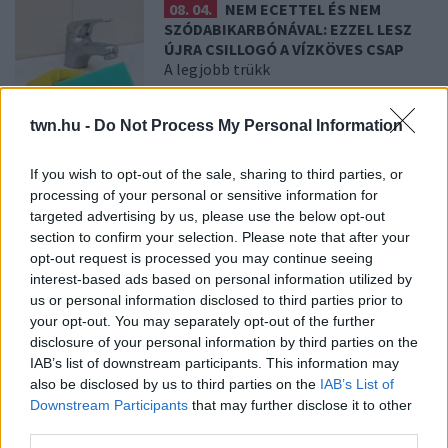
08. 04.
NEM ECETTEL ÉS NEM
SZÓDABIKARBÓNÁVAL: EZZEL LESZ
ÚJRA CSILLOGÓ A VÍZKÖVES CSAP
A legjobb trükk
twn.hu -
Do Not Process My Personal Information
08. 03.
HA MINDIG EZT A MONDATOT
HASZNÁLOD, AZ RENDKÍVÜL MAGAS
ÉRZELMI INTELLIGENCIÁRA UTALHAT
If you wish to opt-out of the sale, sharing to third parties, or
Te szoktad?
processing of your personal or sensitive information for
targeted advertising by us, please use the below opt-out
section to confirm your selection. Please note that after your
08. 02.
SOKAN ROSSZUL TÁROLJÁK A GYÓGYSZEREIKET –
opt-out request is processed you may continue seeing
EMIATT CSÖKKENHET A HATÁSUK
interest-based ads based on personal information utilized by
Érdemes odafigyelni rá
us or personal information disclosed to third parties prior to
your opt-out. You may separately opt-out of the further
08. 01.
EGYRE TÖBB FIATALNÁL JELENTKEZIK EZ A
disclosure of your personal information by third parties on the
VITAMINHIÁNY – ILYEN JELEKRE FIGYELJ
IAB’s list of downstream participants. This information may
Erre figyelj!
also be disclosed by us to third parties on the
IAB’s List of
Downstream Participants
that may further disclose it to other
07. 31.
NEM A CITROMSAV, AZ ECET VAGY A
third parties.
SZÓDABIKARBÓNA A LEGERŐSEBB: EZT HASZNÁLJÁK A