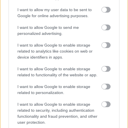
I want to allow my user data to be sent to
Google for online advertising purposes.
Orvos figyelmeztet: ezt az apró reggeli tünetet ne
söpörd a szőnyeg alá
I want to allow Google to send me
personalized advertising.
I want to allow Google to enable storage
related to analytics like cookies on web or
device identifiers in apps.
I want to allow Google to enable storage
related to functionality of the website or app.
I want to allow Google to enable storage
related to personalization.
Ezért párásodik be állandóan az ablak – egyszerűbb a
I want to allow Google to enable storage
related to security, including authentication
megoldás, mint gondolnád
functionality and fraud prevention, and other
user protection.