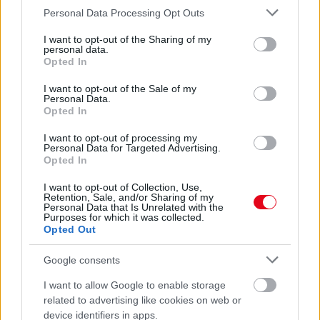
SZÁLLODÁKBAN A VÍZKŐ ELLEN
Please note that this website/app uses one or more Google
Personal Data Processing Opt Outs
Ez a szer tényleg eltünteti a vízkövet
services and may gather and store information including but
not limited to your visit or usage behaviour. You may click to
I want to opt-out of the Sharing of my
07. 31.
HAGYD A SÓT: EGY CSIPET EBBŐL A FŐZŐVÍZBE,
personal data.
grant or deny consent to Google and its third-party tags to
Opted In
ÉS SOKKAL FINOMABB LESZ A FŐTT KRUMPLI
use your data for below specified purposes in below Google
Titkos hozzávaló
consent section.
I want to opt-out of the Sale of my
Personal Data.
24 ÓRA TOVÁBBI HÍREI
Opted In
I want to opt-out of processing my
24 óra
Personal Data for Targeted Advertising.
Opted In
I want to opt-out of Collection, Use,
Retention, Sale, and/or Sharing of my
Personal Data that Is Unrelated with the
Purposes for which it was collected.
Opted Out
Google consents
I want to allow Google to enable storage
related to advertising like cookies on web or
device identifiers in apps.