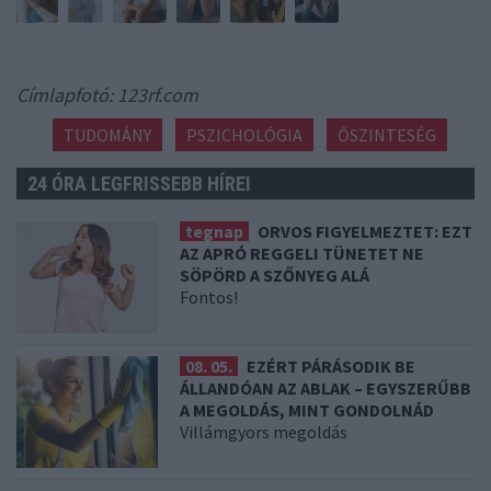
Címlapfotó: 123rf.com
TUDOMÁNY
PSZICHOLÓGIA
ŐSZINTESÉG
24 ÓRA LEGFRISSEBB HÍREI
tegnap
ORVOS FIGYELMEZTET: EZT
AZ APRÓ REGGELI TÜNETET NE
SÖPÖRD A SZŐNYEG ALÁ
Fontos!
08. 05.
EZÉRT PÁRÁSODIK BE
ÁLLANDÓAN AZ ABLAK – EGYSZERŰBB
A MEGOLDÁS, MINT GONDOLNÁD
Villámgyors megoldás