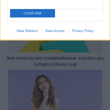
CONFIRM
Data Deletion
Data Access
Privacy Policy
Nem ecettel és nem szódabikarbónával: ezzel lesz újra
csillogó a vízköves csap