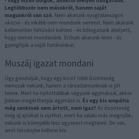
- vagy olyan dolgok, amikről mélyen hallgatunk.
Legtöbbször nem másokról, hanem saját
magunkról van szó.
Nem akarunk nyugtalanságot
okozni - és inkább nem mondunk semmit. Nem akarunk
kellemetlen feltűnést kelteni - és bólogatunk ahelyett,
hogy nemet mondanánk. Erősek akarunk lenni - és
gyengítjük a saját határainkat.
Muszáj igazat mondani
Úgy gondoljuk, hogy egy kicsit több őszinteség
nemcsak nekünk, hanem a társadalmunknak is jót
tenne. Mert ha nyitottabbak vagyunk egymással, akkor
jobban megérthetjük egymást is.
És egy kis empátia
még senkinek sem ártott, nem igaz?
Az őszinteség
még új ajtókat is nyithat, mert ha valaki más megnyílik,
nekünk is könnyebb lesz ugyanezt megtenni. De van,
amit törvénybe kellene írni.