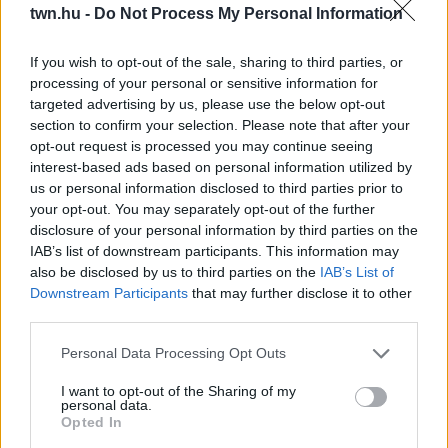
twn.hu -
Do Not Process My Personal Information
08. 04.
NEM ECETTEL ÉS NEM SZÓDABIKARBÓNÁVAL:
If you wish to opt-out of the sale, sharing to third parties, or
EZZEL LESZ ÚJRA CSILLOGÓ A VÍZKÖVES CSAP
processing of your personal or sensitive information for
A legjobb trükk
targeted advertising by us, please use the below opt-out
section to confirm your selection. Please note that after your
08. 03.
HA MINDIG EZT A MONDATOT HASZNÁLOD, AZ
opt-out request is processed you may continue seeing
RENDKÍVÜL MAGAS ÉRZELMI INTELLIGENCIÁRA UTALHAT
interest-based ads based on personal information utilized by
Te szoktad?
us or personal information disclosed to third parties prior to
your opt-out. You may separately opt-out of the further
08. 02.
SOKAN ROSSZUL TÁROLJÁK A GYÓGYSZEREIKET –
disclosure of your personal information by third parties on the
EMIATT CSÖKKENHET A HATÁSUK
IAB’s list of downstream participants. This information may
Érdemes odafigyelni rá
also be disclosed by us to third parties on the
IAB’s List of
Downstream Participants
that may further disclose it to other
08. 01.
EGYRE TÖBB FIATALNÁL JELENTKEZIK EZ A
VITAMINHIÁNY – ILYEN JELEKRE FIGYELJ
third parties.
Erre figyelj!
Please note that this website/app uses one or more Google
Personal Data Processing Opt Outs
services and may gather and store information including but
24 ÓRA TOVÁBBI HÍREI
not limited to your visit or usage behaviour. You may click to
I want to opt-out of the Sharing of my
personal data.
grant or deny consent to Google and its third-party tags to
Opted In
24 óra
use your data for below specified purposes in below Google