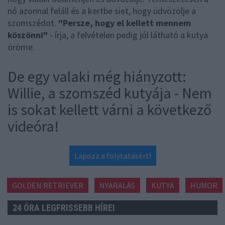
nő azonnal feláll és a kertbe siet, hogy üdvözölje a
szomszédot.
"Persze, hogy el kellett mennem
köszönni"
- írja, a felvételen pedig jól látható a kutya
öröme.
De egy valaki még hiányzott:
Willie, a szomszéd kutyája - Nem
is sokat kellett várni a következő
videóra!
Lapozz a folytatásért!
GOLDEN RETRIEVER
NYARALÁS
KUTYA
HUMOR
24 ÓRA LEGFRISSEBB HÍREI