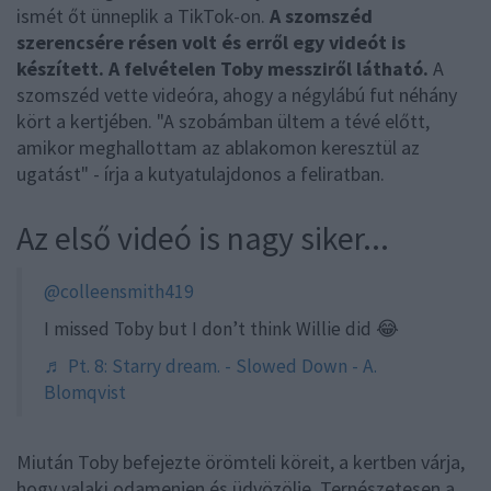
ismét őt ünneplik a TikTok-on.
A szomszéd
szerencsére résen volt és erről egy videót is
készített. A felvételen Toby messziről látható.
A
szomszéd vette videóra, ahogy a négylábú fut néhány
kört a kertjében. "A szobámban ültem a tévé előtt,
amikor meghallottam az ablakomon keresztül az
ugatást" - írja a kutyatulajdonos a feliratban.
Az első videó is nagy siker...
@colleensmith419
I missed Toby but I don’t think Willie did 😂
♬ Pt. 8: Starry dream. - Slowed Down - A.
Blomqvist
Miután Toby befejezte örömteli köreit, a kertben várja,
hogy valaki odamenjen és üdvözölje. Ternészetesen a