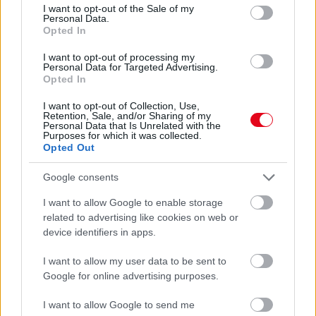
consent section.
I want to opt-out of the Sale of my
Personal Data.
Opted In
I want to opt-out of processing my
Personal Data for Targeted Advertising.
Opted In
I want to opt-out of Collection, Use,
Retention, Sale, and/or Sharing of my
Personal Data that Is Unrelated with the
Purposes for which it was collected.
Opted Out
Google consents
Egyre több embernél jelentkezik ez a hiányállapot – az
I want to allow Google to enable storage
related to advertising like cookies on web or
első jelek szinte észrevehetetlenek
device identifiers in apps.
I want to allow my user data to be sent to
Google for online advertising purposes.
I want to allow Google to send me