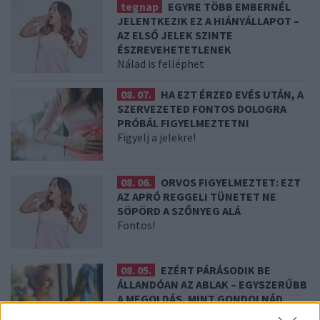
tegnap
EGYRE TÖBB EMBERNÉL
JELENTKEZIK EZ A HIÁNYÁLLAPOT –
AZ ELSŐ JELEK SZINTE
ÉSZREVEHETETLENEK
Nálad is felléphet
08. 07.
HA EZT ÉRZED EVÉS UTÁN, A
SZERVEZETED FONTOS DOLOGRA
PRÓBÁL FIGYELMEZTETNI
Figyelj a jelekre!
08. 06.
ORVOS FIGYELMEZTET: EZT
AZ APRÓ REGGELI TÜNETET NE
SÖPÖRD A SZŐNYEG ALÁ
Fontos!
08. 05.
EZÉRT PÁRÁSODIK BE
ÁLLANDÓAN AZ ABLAK – EGYSZERŰBB
A MEGOLDÁS, MINT GONDOLNÁD
Villámgyors megoldás