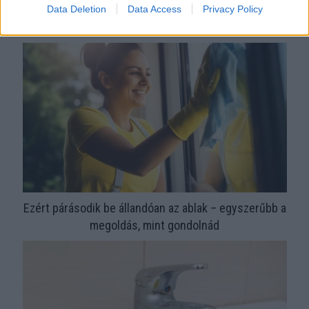
Orvos figyelmeztet: ezt az apró reggeli tünetet ne söpörd a
Data Deletion
Data Access
Privacy Policy
szőnyeg alá
Ezért párásodik be állandóan az ablak – egyszerűbb a
megoldás, mint gondolnád