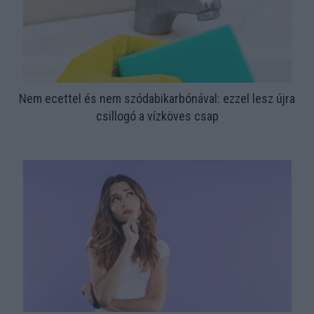
Nem ecettel és nem szódabikarbónával: ezzel lesz újra
csillogó a vízköves csap