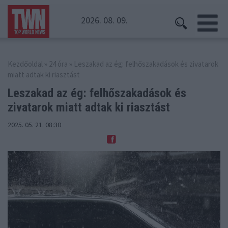
2026. 08. 09.
Kezdőoldal
»
24 óra
» Leszakad az ég: felhőszakadások és zivatarok
miatt adtak ki riasztást
Leszakad az ég: felhőszakadások és
zivatarok miatt adtak ki riasztást
2025. 05. 21. 08:30