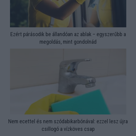
Ezért párásodik be állandóan az ablak – egyszerűbb a
megoldás, mint gondolnád
Nem ecettel és nem szódabikarbónával: ezzel lesz újra
csillogó a vízköves csap