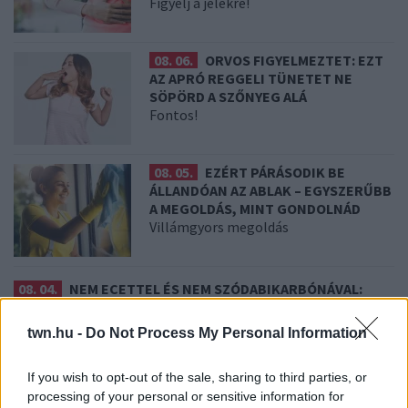
Figyelj a jelekre!
08. 06.
ORVOS FIGYELMEZTET: EZT
AZ APRÓ REGGELI TÜNETET NE
SÖPÖRD A SZŐNYEG ALÁ
Fontos!
08. 05.
EZÉRT PÁRÁSODIK BE
ÁLLANDÓAN AZ ABLAK – EGYSZERŰBB
A MEGOLDÁS, MINT GONDOLNÁD
Villámgyors megoldás
08. 04.
NEM ECETTEL ÉS NEM SZÓDABIKARBÓNÁVAL:
EZZEL LESZ ÚJRA CSILLOGÓ A VÍZKÖVES CSAP
A legjobb trükk
twn.hu -
Do Not Process My Personal Information
08. 03.
HA MINDIG EZT A MONDATOT HASZNÁLOD, AZ
RENDKÍVÜL MAGAS ÉRZELMI INTELLIGENCIÁRA UTALHAT
If you wish to opt-out of the sale, sharing to third parties, or
Te szoktad?
processing of your personal or sensitive information for