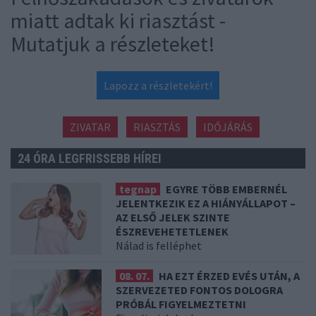
miatt adtak ki riasztást -
Mutatjuk a részleteket!
Lapozz a részletekért!
ZIVATAR
RIASZTÁS
IDŐJÁRÁS
24 ÓRA LEGFRISSEBB HÍREI
tegnap
EGYRE TÖBB EMBERNÉL
JELENTKEZIK EZ A HIÁNYÁLLAPOT –
AZ ELSŐ JELEK SZINTE
ÉSZREVEHETETLENEK
Nálad is felléphet
08. 07.
HA EZT ÉRZED EVÉS UTÁN, A
SZERVEZETED FONTOS DOLOGRA
PRÓBÁL FIGYELMEZTETNI