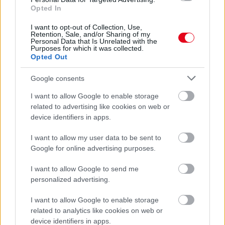
Opted In
I want to opt-out of Collection, Use,
Retention, Sale, and/or Sharing of my
Personal Data that Is Unrelated with the
Purposes for which it was collected.
Egyre több embernél jelentkezik ez a hiányállapot – az
Opted Out
első jelek szinte észrevehetetlenek
Google consents
I want to allow Google to enable storage
related to advertising like cookies on web or
device identifiers in apps.
I want to allow my user data to be sent to
Google for online advertising purposes.
I want to allow Google to send me
personalized advertising.
I want to allow Google to enable storage
Ha ezt érzed evés után, a szervezeted fontos dologra
related to analytics like cookies on web or
próbál figyelmeztetni
device identifiers in apps.