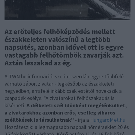
Az erőteljes felhőképződés mellett
északkeleten valószínű a legtöbb
napsütés, azonban idővel ott is egyre
vastagabb felhőtömbök zavarják azt.
Aztán leszakad az ég.
A TWN.hu információi szerint szerdán egyre többfelé
várható zápor, zivatar - legkésőbb az északkeleti
negyedben, arrafelé inkább csak estétől növekszik a
csapadék esélye. "A zivatarokat felhőszakadás is
kísérheti.
A délkeleti szél időnként megélénkülhet,
a zivatarokhoz azonban erős, esetleg viharos
széllökések is társulhatnak"
- írja a
HungaroMet.hu.
Hozzáteszik: a legmagasabb nappali hőmérséklet 20 és
25 fok között várható. Késő estére 11 és 16 fok közé