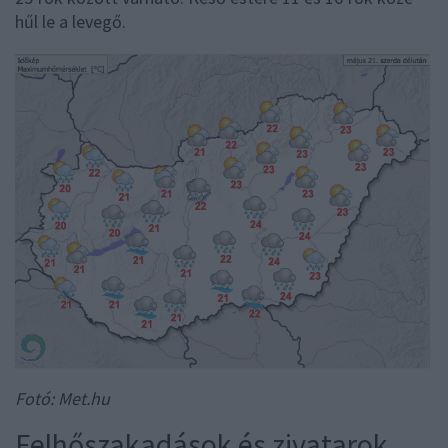
hűl le a levegő.
Fotó: Met.hu
Felhőszakadások és zivatarok