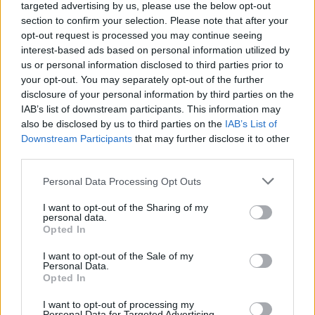
targeted advertising by us, please use the below opt-out
08. 02.
SOKAN ROSSZUL TÁROLJÁK A GYÓGYSZEREIKET –
section to confirm your selection. Please note that after your
EMIATT CSÖKKENHET A HATÁSUK
opt-out request is processed you may continue seeing
Érdemes odafigyelni rá
interest-based ads based on personal information utilized by
us or personal information disclosed to third parties prior to
08. 01.
EGYRE TÖBB FIATALNÁL JELENTKEZIK EZ A
your opt-out. You may separately opt-out of the further
VITAMINHIÁNY – ILYEN JELEKRE FIGYELJ
disclosure of your personal information by third parties on the
Erre figyelj!
IAB’s list of downstream participants. This information may
also be disclosed by us to third parties on the
IAB’s List of
24 ÓRA TOVÁBBI HÍREI
Downstream Participants
that may further disclose it to other
third parties.
24 óra
Please note that this website/app uses one or more Google
Personal Data Processing Opt Outs
services and may gather and store information including but
not limited to your visit or usage behaviour. You may click to
I want to opt-out of the Sharing of my
personal data.
grant or deny consent to Google and its third-party tags to
Opted In
use your data for below specified purposes in below Google
consent section.
I want to opt-out of the Sale of my
Personal Data.
Opted In
I want to opt-out of processing my
Personal Data for Targeted Advertising.