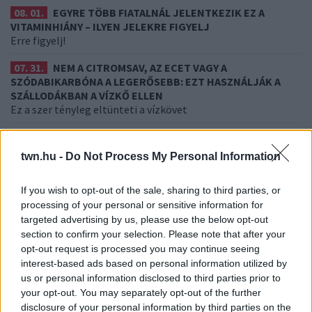
08. 01.
EGYRE TÖBB FIATALNÁL JELENTKEZIK EZ A
VITAMINHIÁNY – ILYEN JELEKRE FIGYELJ
Erre figyelj!
07. 31.
NEM A CITROMSAV, AZ ECET VAGY A
SZÓDABIKARBÓNA A LEGERŐSEBB: EZT HASZNÁLJÁK A
SZÁLLODÁKBAN A VÍZKŐ ELLEN
Ez a szer tényleg eltünteti a vízkövet
07. 31.
HAGYD A SÓT: EGY CSIPET EBBŐL A FŐZŐVÍZBE,
ÉS SOKKAL FINOMABB LESZ A FŐTT KRUMPLI
twn.hu -
Do Not Process My Personal Information
Titkos hozzávaló
If you wish to opt-out of the sale, sharing to third parties, or
07. 31.
EZZEL LOCSOLD HETENTE EGYSZER: KÉTSZER
ANNYI VIRÁGOT HOZ MAJD A MUSKÁTLI, HA EZT CSINÁLOD
processing of your personal or sensitive information for
Ettől lesz a tiéd a leggyönyörűbb muskátli a környéken
targeted advertising by us, please use the below opt-out
section to confirm your selection. Please note that after your
opt-out request is processed you may continue seeing
24 ÓRA TOVÁBBI HÍREI
interest-based ads based on personal information utilized by
us or personal information disclosed to third parties prior to
24 óra
your opt-out. You may separately opt-out of the further
disclosure of your personal information by third parties on the