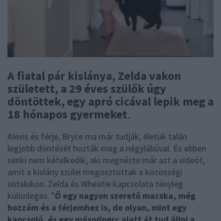
A fiatal pár kislánya, Zelda vakon
született, a 29 éves szülők úgy
döntöttek, egy apró cicával lepik meg a
18 hónapos gyermeket
.
Alexis és férje, Bryce ma már tudják, életük talán
legjobb döntését hozták meg a négylábúval. És ebben
senki nem kételkedik, aki megnézte már azt a videót,
amit a kislány szülei megosztottak a közösségi
oldalukon. Zelda és Wheatie kapcsolata tényleg
különleges. "
Ő egy nagyon szerető macska, még
hozzám és a férjemhez is, de olyan, mint egy
kapcsoló, és egy másodperc alatt át tud állni a