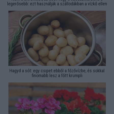
legerősebb: ezt használják a szállodákban a vízkő ellen
Hagyd a sót: egy csipet ebből a főzővízbe, és sokkal
finomabb lesz a főtt krumpli