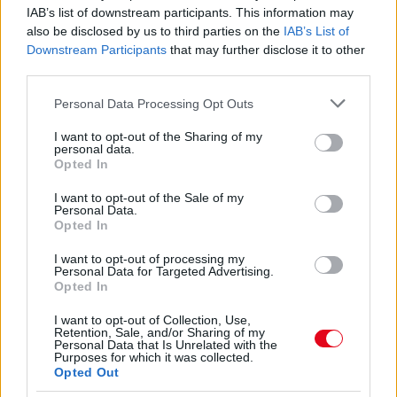
IAB’s list of downstream participants. This information may
also be disclosed by us to third parties on the
IAB’s List of
Downstream Participants
that may further disclose it to other
third parties.
Please note that this website/app uses one or more Google
Personal Data Processing Opt Outs
services and may gather and store information including but
not limited to your visit or usage behaviour. You may click to
I want to opt-out of the Sharing of my
personal data.
grant or deny consent to Google and its third-party tags to
Opted In
use your data for below specified purposes in below Google
consent section.
I want to opt-out of the Sale of my
Personal Data.
Opted In
Ezért párásodik be állandóan az ablak – egyszerűbb a
megoldás, mint gondolnád
I want to opt-out of processing my
Personal Data for Targeted Advertising.
Opted In
I want to opt-out of Collection, Use,
Retention, Sale, and/or Sharing of my
Personal Data that Is Unrelated with the
Purposes for which it was collected.
Opted Out