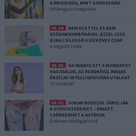
A MEGOLDÁS, MINT GONDOLNÁD
Villámgyors megoldás
08. 04.
NEM ECETTEL ÉS NEM
SZÓDABIKARBÓNÁVAL: EZZEL LESZ
ÚJRA CSILLOGÓ A VÍZKÖVES CSAP
A legjobb trükk
08. 03.
HA MINDIG EZT A MONDATOT
HASZNÁLOD, AZ RENDKÍVÜL MAGAS
ÉRZELMI INTELLIGENCIÁRA UTALHAT
Te szoktad?
08. 02.
SOKAN ROSSZUL TÁROLJÁK
A GYÓGYSZEREIKET – EMIATT
CSÖKKENHET A HATÁSUK
Érdemes odafigyelni rá