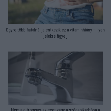
Egyre több fiatalnál jelentkezik ez a vitaminhiány – ilyen
jelekre figyelj
Nem a citromsav, az ecet vagy a szódabikarbóna a