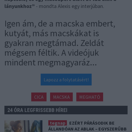
lányunkhoz”
- mondta Alexis egy interjúban.
Igen ám, de a macska embert,
kutyát, más macskákat is
gyakran megtámad. Zeldát
mégsem féltik. A videójuk
mindent megmagyaráz...
Lapozz a folytatásért!
CICA
MACSKA
MEGHATÓ
24 ÓRA LEGFRISSEBB HÍREI
tegnap
EZÉRT PÁRÁSODIK BE
ÁLLANDÓAN AZ ABLAK – EGYSZERŰBB