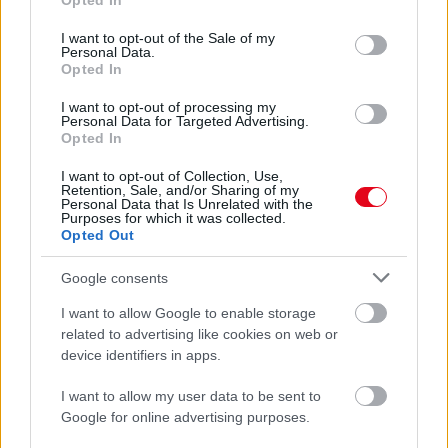
Opted In
use your data for below specified purposes in below Google
24 óra
consent section.
I want to opt-out of the Sale of my
Personal Data.
Opted In
I want to opt-out of processing my
Personal Data for Targeted Advertising.
Opted In
I want to opt-out of Collection, Use,
Retention, Sale, and/or Sharing of my
Personal Data that Is Unrelated with the
Purposes for which it was collected.
Opted Out
Google consents
I want to allow Google to enable storage
related to advertising like cookies on web or
Egyre több embernél jelentkezik ez a hiányállapot – az
device identifiers in apps.
első jelek szinte észrevehetetlenek
I want to allow my user data to be sent to
Google for online advertising purposes.