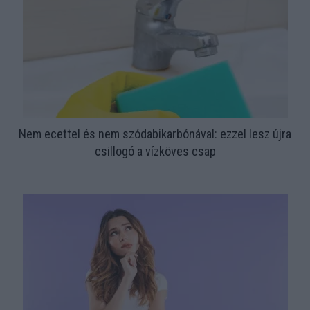
Nem ecettel és nem szódabikarbónával: ezzel lesz újra
csillogó a vízköves csap