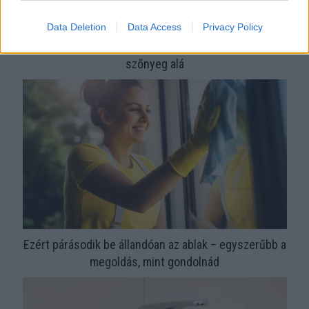
Data Deletion
Data Access
Privacy Policy
Orvos figyelmeztet: ezt az apró reggeli tünetet ne söpörd a
szőnyeg alá
Ezért párásodik be állandóan az ablak – egyszerűbb a
megoldás, mint gondolnád