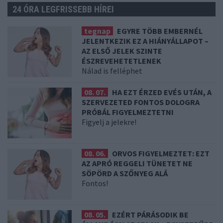
24 ÓRA LEGFRISSEBB HÍREI
tegnap
EGYRE TÖBB EMBERNÉL
JELENTKEZIK EZ A HIÁNYÁLLAPOT –
AZ ELSŐ JELEK SZINTE
ÉSZREVEHETETLENEK
Nálad is felléphet
08. 07.
HA EZT ÉRZED EVÉS UTÁN, A
SZERVEZETED FONTOS DOLOGRA
PRÓBÁL FIGYELMEZTETNI
Figyelj a jelekre!
08. 06.
ORVOS FIGYELMEZTET: EZT
AZ APRÓ REGGELI TÜNETET NE
SÖPÖRD A SZŐNYEG ALÁ
Fontos!
08. 05.
EZÉRT PÁRÁSODIK BE