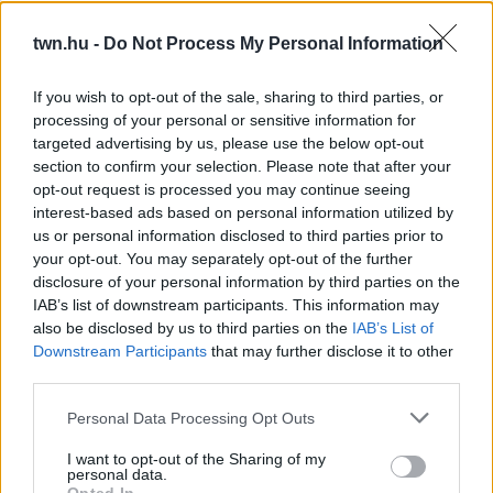
ÁLLANDÓAN AZ ABLAK – EGYSZERŰBB
A MEGOLDÁS, MINT GONDOLNÁD
twn.hu -
Do Not Process My Personal Information
Villámgyors megoldás
If you wish to opt-out of the sale, sharing to third parties, or
08. 04.
NEM ECETTEL ÉS NEM SZÓDABIKARBÓNÁVAL:
processing of your personal or sensitive information for
EZZEL LESZ ÚJRA CSILLOGÓ A VÍZKÖVES CSAP
targeted advertising by us, please use the below opt-out
A legjobb trükk
section to confirm your selection. Please note that after your
opt-out request is processed you may continue seeing
08. 03.
HA MINDIG EZT A MONDATOT HASZNÁLOD, AZ
interest-based ads based on personal information utilized by
RENDKÍVÜL MAGAS ÉRZELMI INTELLIGENCIÁRA UTALHAT
us or personal information disclosed to third parties prior to
Te szoktad?
your opt-out. You may separately opt-out of the further
disclosure of your personal information by third parties on the
08. 02.
SOKAN ROSSZUL TÁROLJÁK A GYÓGYSZEREIKET –
IAB’s list of downstream participants. This information may
EMIATT CSÖKKENHET A HATÁSUK
also be disclosed by us to third parties on the
IAB’s List of
Érdemes odafigyelni rá
Downstream Participants
that may further disclose it to other
third parties.
08. 01.
EGYRE TÖBB FIATALNÁL JELENTKEZIK EZ A
VITAMINHIÁNY – ILYEN JELEKRE FIGYELJ
Please note that this website/app uses one or more Google
Personal Data Processing Opt Outs
Erre figyelj!
services and may gather and store information including but
not limited to your visit or usage behaviour. You may click to
I want to opt-out of the Sharing of my
personal data.
24 ÓRA TOVÁBBI HÍREI
grant or deny consent to Google and its third-party tags to