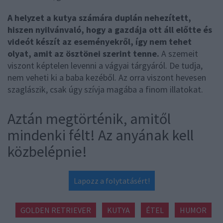
A helyzet a kutya számára duplán nehezített,
hiszen nyilvánvaló, hogy a gazdája ott áll előtte és
videót készít az eseményekről, így nem tehet
olyat, amit az ösztönei szerint tenne.
A szemeit
viszont képtelen levenni a vágyai tárgyáról. De tudja,
nem veheti ki a baba kezéből. Az orra viszont hevesen
szaglászik, csak úgy szívja magába a finom illatokat.
Aztán megtörténik, amitől
mindenki félt! Az anyának kell
közbelépnie!
Lapozz a folytatásért!
GOLDEN RETRIEVER
KUTYA
ÉTEL
HUMOR