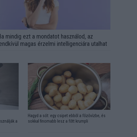
a mindig ezt a mondatot használod, az
endkívül magas érzelmi intelligenciára utalhat
Hagyd a sót: egy csipet ebből a főzővízbe, és
sználják a
sokkal finomabb lesz a főtt krumpli