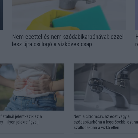
Nem ecettel és nem szódabikarbónával: ezzel
H
lesz újra csillogó a vízköves csap
r
fiatalnál jelentkezik ez a
Nem a citromsav, az ecet vagy a
y – ilyen jelekre figyelj
szódabikarbóna a legerősebb: ezt ha
szállodákban a vízkő ellen