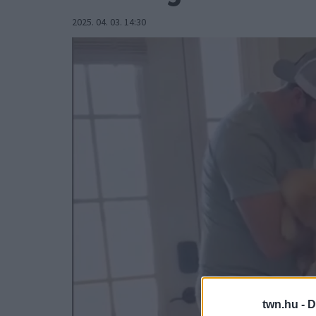
2025. 04. 03. 14:30
twn.hu -
D