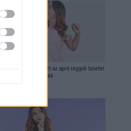
rvos figyelmeztet: ezt az apró reggeli tünetet
e söpörd a szőnyeg alá