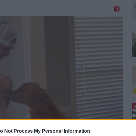
Megosztom Facebookon
0
H
I
T
o Not Process My Personal Information