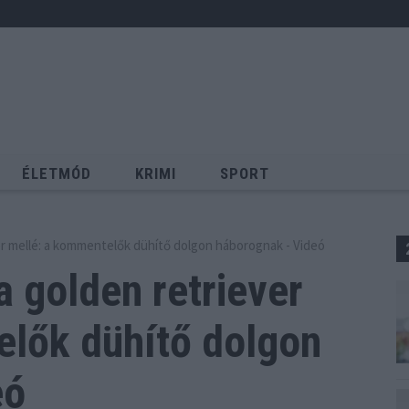
ÉLETMÓD
KRIMI
SPORT
Keresés
er mellé: a kommentelők dühítő dolgon háborognak - Videó
a golden retriever
elők
dühítő dolgon
eó