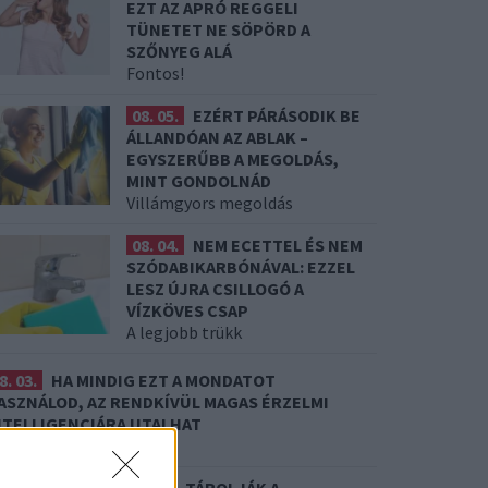
EZT AZ APRÓ REGGELI
TÜNETET NE SÖPÖRD A
SZŐNYEG ALÁ
Fontos!
08. 05.
EZÉRT PÁRÁSODIK BE
ÁLLANDÓAN AZ ABLAK –
EGYSZERŰBB A MEGOLDÁS,
MINT GONDOLNÁD
Villámgyors megoldás
08. 04.
NEM ECETTEL ÉS NEM
SZÓDABIKARBÓNÁVAL: EZZEL
LESZ ÚJRA CSILLOGÓ A
VÍZKÖVES CSAP
A legjobb trükk
8. 03.
HA MINDIG EZT A MONDATOT
ASZNÁLOD, AZ RENDKÍVÜL MAGAS ÉRZELMI
NTELLIGENCIÁRA UTALHAT
e szoktad?