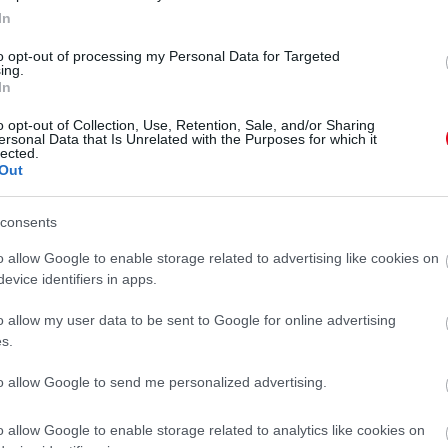
In
kesedését. Újra és újra lelkesen felugrik, körbeugrálja
to opt-out of processing my Personal Data for Targeted
a.
„Azonnal a legjobb barátok” - lelkendezik
ing.
a kis szőrmók kényelembe helyezik magukat a család
In
henjék a sok izgalmat.
o opt-out of Collection, Use, Retention, Sale, and/or Sharing
ersonal Data that Is Unrelated with the Purposes for which it
lected.
 valamit, ami miatt sokan
Out
telt!
consents
 folytatásért!
o allow Google to enable storage related to advertising like cookies on
evice identifiers in apps.
o allow my user data to be sent to Google for online advertising
KUTYA
KÖLYÖK
KOMMENTHÁBORÚ
s.
to allow Google to send me personalized advertising.
o allow Google to enable storage related to analytics like cookies on