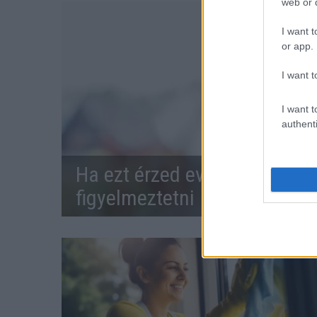
web or d
I want t
or app.
I want t
I want t
authenti
Ha ezt érzed evés után, a sz
figyelmeztetni