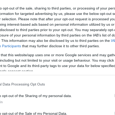
0
G
to opt-out of the sale, sharing to third parties, or processing of your per
H
formation for targeted advertising by us, please use the below opt-out s
É
r selection. Please note that after your opt-out request is processed y
eing interest-based ads based on personal information utilized by us or
0
 Teddy nevű golden retriever - amikor
disclosed to third parties prior to your opt-out. You may separately opt-
A
 a család legújabb tagját, a kis
losure of your personal information by third parties on the IAB’s list of
Er
og azonban feldühít.
. This information may also be disclosed by us to third parties on the
IA
0
Participants
that may further disclose it to other third parties.
S
 that this website/app uses one or more Google services and may gath
H
including but not limited to your visit or usage behaviour. You may click 
Ez
 to Google and its third-party tags to use your data for below specifi
ahogy a fiatalember egy kis golden retriever
ogle consent section.
lőször cak a karjai közt tartva mutat meg
es.
Amint a a gazdi belép a kutyussal a lakásba,
l Data Processing Opt Outs
lebről is szemügyre vegye a jövevényt.
Ezután
it, majd még kedvenc plüssállatát is átnyújtja neki:
o opt-out of the Sharing of my personal data.
ben.
In
 látásra?
o opt-out of the Sale of my Personal Data.