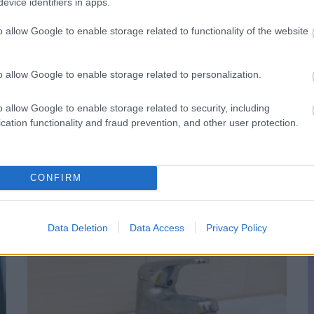
evice identifiers in apps.
o allow Google to enable storage related to functionality of the website
o allow Google to enable storage related to personalization.
o allow Google to enable storage related to security, including
cation functionality and fraud prevention, and other user protection.
O
ervezeted fontos dologra próbál
n
CONFIRM
Data Deletion
Data Access
Privacy Policy