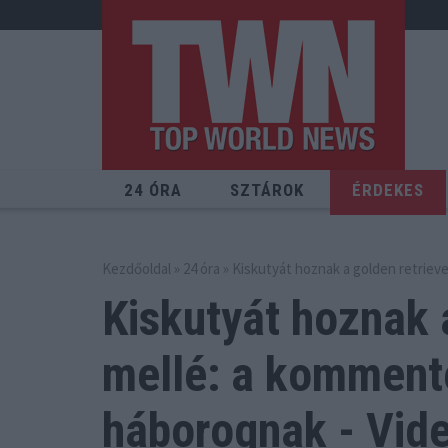
24 ÓRA
SZTÁROK
ÉRDEKES
Kezdőoldal
»
24 óra
» Kiskutyát hoznak a golden retriev
Kiskutyát hoznak 
mellé: a komment
háborognak - Vid