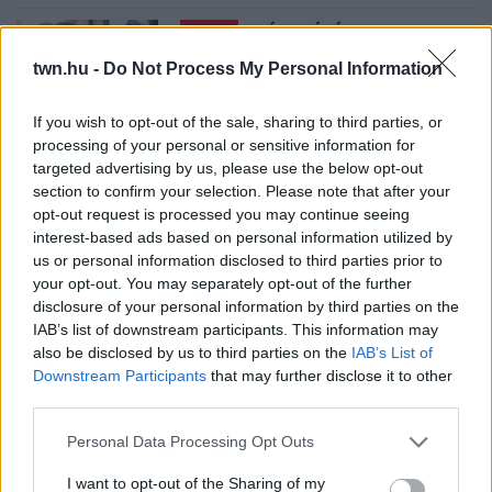
08. 05.
EZÉRT PÁRÁSODIK BE
ÁLLANDÓAN AZ ABLAK – EGYSZERŰBB
twn.hu -
Do Not Process My Personal Information
A MEGOLDÁS, MINT GONDOLNÁD
Villámgyors megoldás
If you wish to opt-out of the sale, sharing to third parties, or
processing of your personal or sensitive information for
targeted advertising by us, please use the below opt-out
08. 04.
NEM ECETTEL ÉS NEM SZÓDABIKARBÓNÁVAL:
EZZEL LESZ ÚJRA CSILLOGÓ A VÍZKÖVES CSAP
section to confirm your selection. Please note that after your
A legjobb trükk
opt-out request is processed you may continue seeing
interest-based ads based on personal information utilized by
08. 03.
HA MINDIG EZT A MONDATOT HASZNÁLOD, AZ
us or personal information disclosed to third parties prior to
RENDKÍVÜL MAGAS ÉRZELMI INTELLIGENCIÁRA UTALHAT
your opt-out. You may separately opt-out of the further
Te szoktad?
disclosure of your personal information by third parties on the
IAB’s list of downstream participants. This information may
08. 02.
SOKAN ROSSZUL TÁROLJÁK A GYÓGYSZEREIKET –
also be disclosed by us to third parties on the
IAB’s List of
EMIATT CSÖKKENHET A HATÁSUK
Downstream Participants
that may further disclose it to other
Érdemes odafigyelni rá
third parties.
08. 01.
EGYRE TÖBB FIATALNÁL JELENTKEZIK EZ A
Please note that this website/app uses one or more Google
Personal Data Processing Opt Outs
VITAMINHIÁNY – ILYEN JELEKRE FIGYELJ
services and may gather and store information including but
Erre figyelj!
not limited to your visit or usage behaviour. You may click to
I want to opt-out of the Sharing of my