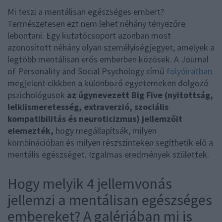
Mi teszi a mentálisan egészséges embert?
Természetesen ezt nem lehet néhány tényezőre
lebontani. Egy kutatócsoport azonban most
azonosított néhány olyan személyiségjegyet, amelyek a
legtöbb mentálisan erős emberben közösek. A Journal
of Personality and Social Psychology című
folyóiratban
megjelent cikkben a különböző egyetemeken dolgozó
pszichológusok
az úgynevezett Big Five (nyitottság,
lelkiismeretesség, extraverzió, szociális
kompatibilitás és neuroticizmus) jellemzőit
elemezték,
hogy megállapítsák, milyen
kombinációban és milyen részszinteken segíthetik elő a
mentális egészséget. Izgalmas eredmények születtek.
Hogy melyik 4 jellemvonás
jellemzi a mentálisan egészséges
embereket? A galériában mi is