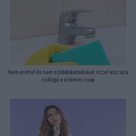
Nem ecettel és nem szódabikarbónával: ezzel lesz újra
csillogó a vízköves csap