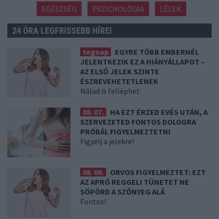
EGÉSZSÉG
PSZICHOLÓGIA
LÉLEK
24 ÓRA LEGFRISSEBB HÍREI
tegnap
EGYRE TÖBB EMBERNÉL
JELENTKEZIK EZ A HIÁNYÁLLAPOT –
AZ ELSŐ JELEK SZINTE
ÉSZREVEHETETLENEK
Nálad is felléphet
08. 07.
HA EZT ÉRZED EVÉS UTÁN, A
SZERVEZETED FONTOS DOLOGRA
PRÓBÁL FIGYELMEZTETNI
Figyelj a jelekre!
08. 06.
ORVOS FIGYELMEZTET: EZT
AZ APRÓ REGGELI TÜNETET NE
SÖPÖRD A SZŐNYEG ALÁ
Fontos!