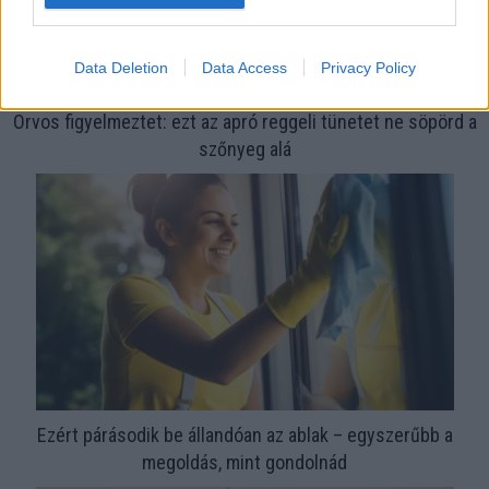
Data Deletion
Data Access
Privacy Policy
Orvos figyelmeztet: ezt az apró reggeli tünetet ne söpörd a
szőnyeg alá
Ezért párásodik be állandóan az ablak – egyszerűbb a
megoldás, mint gondolnád