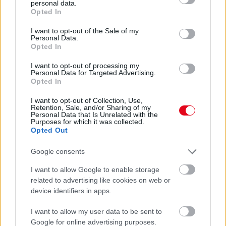
personal data.
grant or deny consent to Google and its third-party tags to
Opted In
24 ÓRA TOVÁBBI HÍREI
use your data for below specified purposes in below Google
consent section.
I want to opt-out of the Sale of my
24 óra
Personal Data.
Opted In
I want to opt-out of processing my
Personal Data for Targeted Advertising.
Opted In
I want to opt-out of Collection, Use,
Retention, Sale, and/or Sharing of my
Personal Data that Is Unrelated with the
Purposes for which it was collected.
Opted Out
Google consents
I want to allow Google to enable storage
related to advertising like cookies on web or
device identifiers in apps.
Egyre több embernél jelentkezik ez a hiányállapot – az
első jelek szinte észrevehetetlenek
I want to allow my user data to be sent to
Google for online advertising purposes.