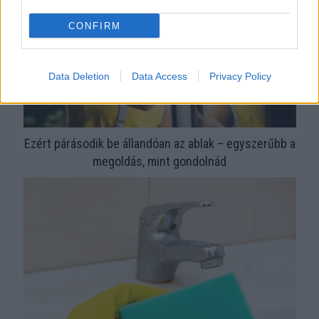
CONFIRM
Data Deletion
Data Access
Privacy Policy
Ezért párásodik be állandóan az ablak – egyszerűbb a
megoldás, mint gondolnád