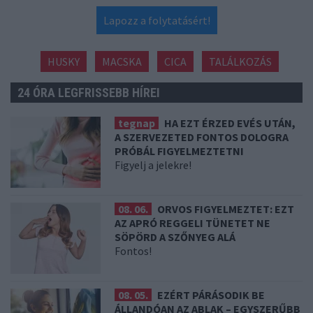
Lapozz a folytatásért!
HUSKY
MACSKA
CICA
TALÁLKOZÁS
24 ÓRA LEGFRISSEBB HÍREI
tegnap
HA EZT ÉRZED EVÉS UTÁN,
A SZERVEZETED FONTOS DOLOGRA
PRÓBÁL FIGYELMEZTETNI
Figyelj a jelekre!
08. 06.
ORVOS FIGYELMEZTET: EZT
AZ APRÓ REGGELI TÜNETET NE
SÖPÖRD A SZŐNYEG ALÁ
Fontos!
08. 05.
EZÉRT PÁRÁSODIK BE
ÁLLANDÓAN AZ ABLAK – EGYSZERŰBB