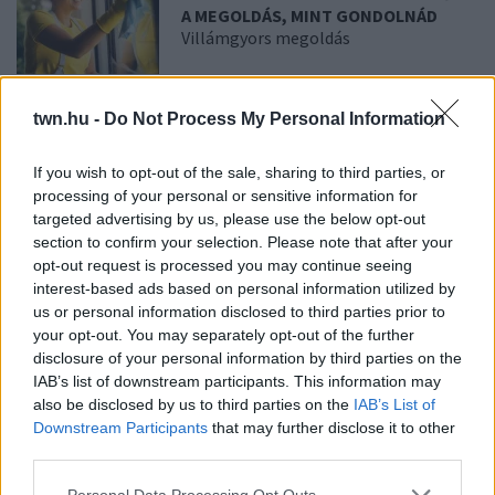
A MEGOLDÁS, MINT GONDOLNÁD
Villámgyors megoldás
08. 04.
NEM ECETTEL ÉS NEM
twn.hu -
Do Not Process My Personal Information
SZÓDABIKARBÓNÁVAL: EZZEL LESZ
ÚJRA CSILLOGÓ A VÍZKÖVES CSAP
A legjobb trükk
If you wish to opt-out of the sale, sharing to third parties, or
processing of your personal or sensitive information for
targeted advertising by us, please use the below opt-out
section to confirm your selection. Please note that after your
08. 03.
HA MINDIG EZT A MONDATOT HASZNÁLOD, AZ
opt-out request is processed you may continue seeing
RENDKÍVÜL MAGAS ÉRZELMI INTELLIGENCIÁRA UTALHAT
interest-based ads based on personal information utilized by
Te szoktad?
us or personal information disclosed to third parties prior to
08. 02.
SOKAN ROSSZUL TÁROLJÁK A GYÓGYSZEREIKET –
your opt-out. You may separately opt-out of the further
EMIATT CSÖKKENHET A HATÁSUK
disclosure of your personal information by third parties on the
Érdemes odafigyelni rá
IAB’s list of downstream participants. This information may
also be disclosed by us to third parties on the
IAB’s List of
08. 01.
EGYRE TÖBB FIATALNÁL JELENTKEZIK EZ A
Downstream Participants
that may further disclose it to other
VITAMINHIÁNY – ILYEN JELEKRE FIGYELJ
third parties.
Erre figyelj!
Please note that this website/app uses one or more Google
Personal Data Processing Opt Outs