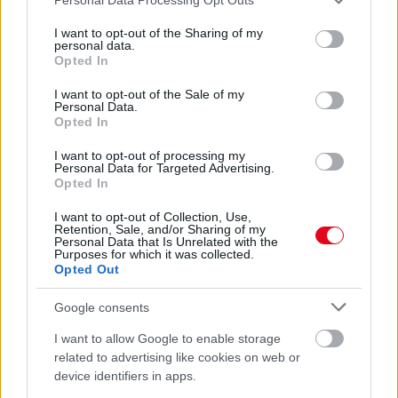
07. 31.
NEM A CITROMSAV, AZ ECET VAGY A
services and may gather and store information including but
SZÓDABIKARBÓNA A LEGERŐSEBB: EZT HASZNÁLJÁK A
not limited to your visit or usage behaviour. You may click to
I want to opt-out of the Sharing of my
personal data.
SZÁLLODÁKBAN A VÍZKŐ ELLEN
grant or deny consent to Google and its third-party tags to
Opted In
Ez a szer tényleg eltünteti a vízkövet
use your data for below specified purposes in below Google
consent section.
I want to opt-out of the Sale of my
24 ÓRA TOVÁBBI HÍREI
Personal Data.
Opted In
24 óra
I want to opt-out of processing my
Personal Data for Targeted Advertising.
Opted In
I want to opt-out of Collection, Use,
Retention, Sale, and/or Sharing of my
Personal Data that Is Unrelated with the
Purposes for which it was collected.
Opted Out
Google consents
I want to allow Google to enable storage
related to advertising like cookies on web or
device identifiers in apps.