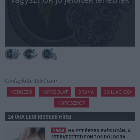
Címlapfotó: 123rf.com
MÉRGEZŐ
KAPCSOLAT
DRÁMA
CSILLAGJEGY
HOROSZKÓP
24 ÓRA LEGFRISSEBB HÍREI
19:30
HA EZT ÉRZED EVÉS UTÁN, A
SZERVEZETED FONTOS DOLOGRA