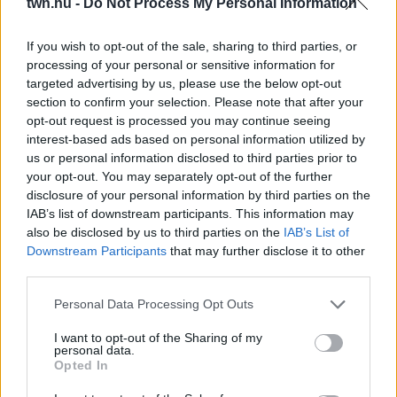
twn.hu -
Do Not Process My Personal Information
08. 03.
HA MINDIG EZT A MONDATOT HASZNÁLOD, AZ
RENDKÍVÜL MAGAS ÉRZELMI INTELLIGENCIÁRA UTALHAT
If you wish to opt-out of the sale, sharing to third parties, or
Te szoktad?
processing of your personal or sensitive information for
targeted advertising by us, please use the below opt-out
08. 02.
SOKAN ROSSZUL TÁROLJÁK A GYÓGYSZEREIKET –
section to confirm your selection. Please note that after your
EMIATT CSÖKKENHET A HATÁSUK
Érdemes odafigyelni rá
opt-out request is processed you may continue seeing
interest-based ads based on personal information utilized by
08. 01.
EGYRE TÖBB FIATALNÁL JELENTKEZIK EZ A
us or personal information disclosed to third parties prior to
VITAMINHIÁNY – ILYEN JELEKRE FIGYELJ
your opt-out. You may separately opt-out of the further
Erre figyelj!
disclosure of your personal information by third parties on the
IAB’s list of downstream participants. This information may
07. 31.
NEM A CITROMSAV, AZ ECET VAGY A
also be disclosed by us to third parties on the
IAB’s List of
SZÓDABIKARBÓNA A LEGERŐSEBB: EZT HASZNÁLJÁK A
Downstream Participants
that may further disclose it to other
SZÁLLODÁKBAN A VÍZKŐ ELLEN
third parties.
Ez a szer tényleg eltünteti a vízkövet
Please note that this website/app uses one or more Google
Personal Data Processing Opt Outs
services and may gather and store information including but
24 ÓRA TOVÁBBI HÍREI
not limited to your visit or usage behaviour. You may click to
I want to opt-out of the Sharing of my
personal data.
grant or deny consent to Google and its third-party tags to
24 óra
Opted In
use your data for below specified purposes in below Google
consent section.