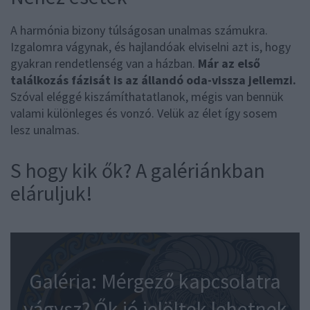
A harmónia bizony túlságosan unalmas számukra.
Izgalomra vágynak, és hajlandóak elviselni azt is, hogy
gyakran rendetlenség van a házban.
Már az első
találkozás fázisát is az állandó oda-vissza jellemzi.
Szóval eléggé kiszámíthatatlanok, mégis van bennük
valami különleges és vonzó. Velük az élet így sosem
lesz unalmas.
S hogy kik ők? A galériánkban
eláruljuk!
Galéria: Mérgező kapcsolatra
vágysz? Ők jó jelöltek lehetnek