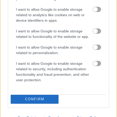
I want to allow Google to enable storage
related to analytics like cookies on web or
device identifiers in apps.
I want to allow Google to enable storage
Orvos figyelmeztet: ezt az apró reggeli tünetet ne
related to functionality of the website or app.
söpörd a szőnyeg alá
I want to allow Google to enable storage
related to personalization.
I want to allow Google to enable storage
related to security, including authentication
functionality and fraud prevention, and other
user protection.
CONFIRM
Ezért párásodik be állandóan az ablak – egyszerűbb a