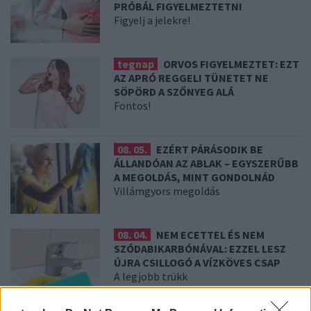
PRÓBÁL FIGYELMEZTETNI
Figyelj a jelekre!
tegnap
ORVOS FIGYELMEZTET: EZT
AZ APRÓ REGGELI TÜNETET NE
SÖPÖRD A SZŐNYEG ALÁ
Fontos!
08. 05.
EZÉRT PÁRÁSODIK BE
ÁLLANDÓAN AZ ABLAK – EGYSZERŰBB
A MEGOLDÁS, MINT GONDOLNÁD
Villámgyors megoldás
08. 04.
NEM ECETTEL ÉS NEM
SZÓDABIKARBÓNÁVAL: EZZEL LESZ
ÚJRA CSILLOGÓ A VÍZKÖVES CSAP
A legjobb trükk