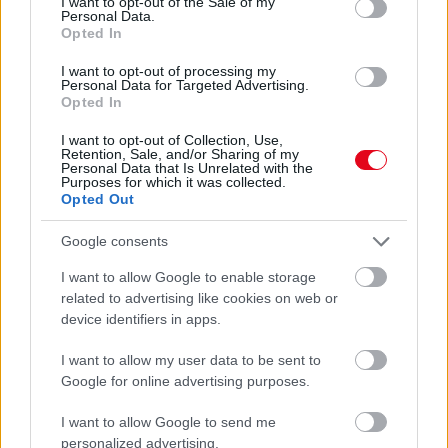
I want to opt-out of the Sale of my
Personal Data.
Opted In
I want to opt-out of processing my
Personal Data for Targeted Advertising.
Opted In
I want to opt-out of Collection, Use,
Retention, Sale, and/or Sharing of my
Personal Data that Is Unrelated with the
Purposes for which it was collected.
Opted Out
Google consents
Ha ezt érzed evés után, a szervezeted fontos dologra
I want to allow Google to enable storage
próbál figyelmeztetni
related to advertising like cookies on web or
device identifiers in apps.
I want to allow my user data to be sent to
Google for online advertising purposes.
I want to allow Google to send me
personalized advertising.