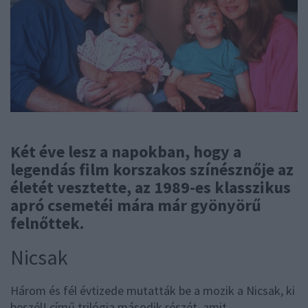
Két éve lesz a napokban, hogy a
legendás film korszakos színésznője az
életét vesztette, az 1989-es klasszikus
apró csemetéi mára már gyönyörű
felnőttek.
Nicsak
Három és fél évtizede mutatták be a mozik a Nicsak, ki
beszél! című trilógia második részét, amit