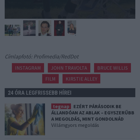
Címlapfotó: Profimedia/RedDot
INSTAGRAM
JOHN TRAVOLTA
BRUCE WILLIS
FILM
KIRSTIE ALLEY
24 ÓRA LEGFRISSEBB HÍREI
tegnap
EZÉRT PÁRÁSODIK BE
ÁLLANDÓAN AZ ABLAK – EGYSZERŰBB
A MEGOLDÁS, MINT GONDOLNÁD
Villámgyors megoldás