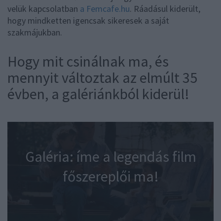
velük kapcsolatban
a Femcafe.hu
. Ráadásul kiderült,
hogy mindketten igencsak sikeresek a saját
szakmájukban.
Hogy mit csinálnak ma, és
mennyit változtak az elmúlt 35
évben, a galériánkból kiderül!
Galéria: íme a legendás film
főszereplői ma!