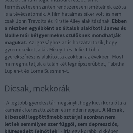
természetesen szintén rendszeresen ismételnek azóta
is a tévécsatornák. A film hatalmas siker volt és nem
csak John Travolta és Kirstie Alley alakításának.
Ebben
a részben egyébként az általuk alakított James és
Mollie már kétgyermekes szülőknek mondhatják
magukat.
Az igazsághoz az is hozzátartozik, hogy
gyremekeiket, a kis Mikey-t és Julie-t több
gyerekszínész is alakította azokban az években. Most
mi megmutatjuk a talán két legnépszerűbbet, Tabitha
Lupien-t és Lorne Sussman-t.
Dicsak, mekkorák
"A legtöbb gyereksztár megsínyli, hogy kicsi kora óta a
kamerák kereszttüzében éli minden napjait.
A Nicsak,
ki beszél! legpöttömebb sztárjai azonban nem
lettek semmilyen szer függői, sem depressziós,
kiüresedett felnőttek
" - írja egy korábbi cikkében