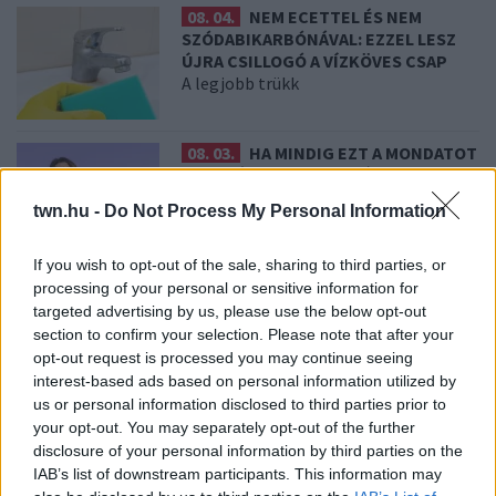
08. 04.
NEM ECETTEL ÉS NEM
SZÓDABIKARBÓNÁVAL: EZZEL LESZ
ÚJRA CSILLOGÓ A VÍZKÖVES CSAP
A legjobb trükk
08. 03.
HA MINDIG EZT A MONDATOT
HASZNÁLOD, AZ RENDKÍVÜL MAGAS
ÉRZELMI INTELLIGENCIÁRA UTALHAT
twn.hu -
Do Not Process My Personal Information
Te szoktad?
If you wish to opt-out of the sale, sharing to third parties, or
08. 02.
SOKAN ROSSZUL TÁROLJÁK
processing of your personal or sensitive information for
A GYÓGYSZEREIKET – EMIATT
targeted advertising by us, please use the below opt-out
CSÖKKENHET A HATÁSUK
section to confirm your selection. Please note that after your
Érdemes odafigyelni rá
opt-out request is processed you may continue seeing
interest-based ads based on personal information utilized by
us or personal information disclosed to third parties prior to
your opt-out. You may separately opt-out of the further
08. 01.
EGYRE TÖBB FIATALNÁL JELENTKEZIK EZ A
disclosure of your personal information by third parties on the
VITAMINHIÁNY – ILYEN JELEKRE FIGYELJ
Erre figyelj!
IAB’s list of downstream participants. This information may