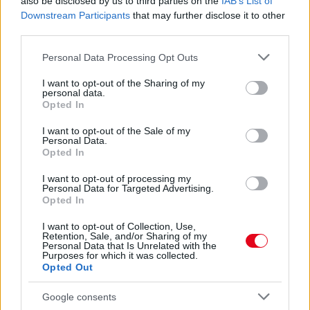
also be disclosed by us to third parties on the
IAB’s List of
07. 31.
NEM A CITROMSAV, AZ ECET VAGY A
Downstream Participants
that may further disclose it to other
SZÓDABIKARBÓNA A LEGERŐSEBB: EZT HASZNÁLJÁK A
third parties.
SZÁLLODÁKBAN A VÍZKŐ ELLEN
Please note that this website/app uses one or more Google
Ez a szer tényleg eltünteti a vízkövet
Personal Data Processing Opt Outs
services and may gather and store information including but
07. 31.
HAGYD A SÓT: EGY CSIPET EBBŐL A FŐZŐVÍZBE,
not limited to your visit or usage behaviour. You may click to
I want to opt-out of the Sharing of my
personal data.
ÉS SOKKAL FINOMABB LESZ A FŐTT KRUMPLI
grant or deny consent to Google and its third-party tags to
Opted In
Titkos hozzávaló
use your data for below specified purposes in below Google
consent section.
I want to opt-out of the Sale of my
07. 31.
EZZEL LOCSOLD HETENTE EGYSZER: KÉTSZER
Personal Data.
ANNYI VIRÁGOT HOZ MAJD A MUSKÁTLI, HA EZT CSINÁLOD
Opted In
Ettől lesz a tiéd a leggyönyörűbb muskátli a környéken
I want to opt-out of processing my
Personal Data for Targeted Advertising.
24 ÓRA TOVÁBBI HÍREI
Opted In
I want to opt-out of Collection, Use,
24 óra
Retention, Sale, and/or Sharing of my
Personal Data that Is Unrelated with the
Purposes for which it was collected.
Opted Out
Google consents