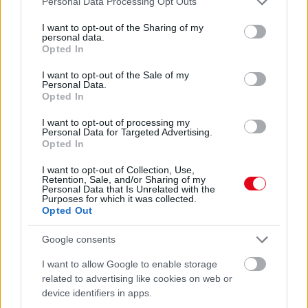
Personal Data Processing Opt Outs
AZ APRÓ REGGELI TÜNETET NE
services and may gather and store information including but
SÖPÖRD A SZŐNYEG ALÁ
not limited to your visit or usage behaviour. You may click to
I want to opt-out of the Sharing of my
Fontos!
personal data.
grant or deny consent to Google and its third-party tags to
Opted In
use your data for below specified purposes in below Google
consent section.
I want to opt-out of the Sale of my
08. 05.
EZÉRT PÁRÁSODIK BE
Personal Data.
ÁLLANDÓAN AZ ABLAK – EGYSZERŰBB
Opted In
A MEGOLDÁS, MINT GONDOLNÁD
Villámgyors megoldás
I want to opt-out of processing my
Personal Data for Targeted Advertising.
Opted In
08. 04.
NEM ECETTEL ÉS NEM SZÓDABIKARBÓNÁVAL:
I want to opt-out of Collection, Use,
EZZEL LESZ ÚJRA CSILLOGÓ A VÍZKÖVES CSAP
Retention, Sale, and/or Sharing of my
Personal Data that Is Unrelated with the
A legjobb trükk
Purposes for which it was collected.
Opted Out
08. 03.
HA MINDIG EZT A MONDATOT HASZNÁLOD, AZ
RENDKÍVÜL MAGAS ÉRZELMI INTELLIGENCIÁRA UTALHAT
Google consents
Te szoktad?
I want to allow Google to enable storage
08. 02.
SOKAN ROSSZUL TÁROLJÁK A GYÓGYSZEREIKET –
related to advertising like cookies on web or
EMIATT CSÖKKENHET A HATÁSUK
device identifiers in apps.
Érdemes odafigyelni rá