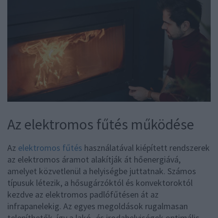
Az elektromos fűtés működése
Az
elektromos fűtés
használatával kiépített rendszerek
az elektromos áramot alakítják át hőenergiává,
amelyet közvetlenül a helyiségbe juttatnak. Számos
típusuk létezik, a hősugárzóktól és konvektoroktól
kezdve az elektromos padlófűtésen át az
infrapanelekig. Az egyes megoldások rugalmasan
telepíthetők, így a lakó- és irodahelyiségek optimális