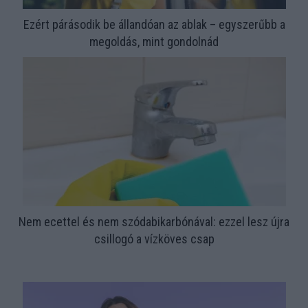
Ezért párásodik be állandóan az ablak – egyszerűbb a
megoldás, mint gondolnád
Nem ecettel és nem szódabikarbónával: ezzel lesz újra
csillogó a vízköves csap