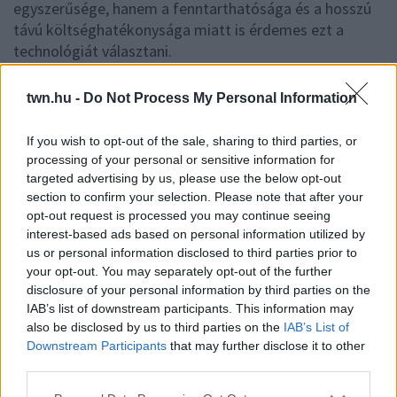
egyszerűsége, hanem a fenntarthatósága és a hosszú
távú költséghatékonysága miatt is érdemes ezt a
technológiát választani.
twn.hu -
Do Not Process My Personal Information
24 ÓRA LEGFRISSEBB HÍREI
If you wish to opt-out of the sale, sharing to third parties, or
processing of your personal or sensitive information for
19:30
EGYRE TÖBB EMBERNÉL
targeted advertising by us, please use the below opt-out
JELENTKEZIK EZ A HIÁNYÁLLAPOT –
section to confirm your selection. Please note that after your
AZ ELSŐ JELEK SZINTE
opt-out request is processed you may continue seeing
ÉSZREVEHETETLENEK
interest-based ads based on personal information utilized by
Nálad is felléphet
us or personal information disclosed to third parties prior to
your opt-out. You may separately opt-out of the further
tegnap
HA EZT ÉRZED EVÉS UTÁN,
disclosure of your personal information by third parties on the
A SZERVEZETED FONTOS DOLOGRA
IAB’s list of downstream participants. This information may
PRÓBÁL FIGYELMEZTETNI
also be disclosed by us to third parties on the
IAB’s List of
Figyelj a jelekre!
Downstream Participants
that may further disclose it to other
third parties.
08. 06.
ORVOS FIGYELMEZTET: EZT
Please note that this website/app uses one or more Google