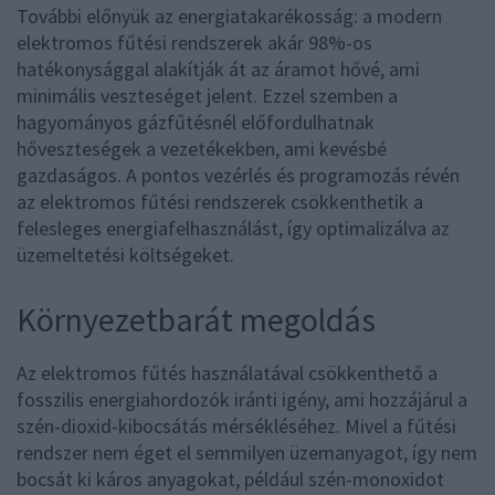
További előnyük az energiatakarékosság: a modern
elektromos fűtési rendszerek akár 98%-os
hatékonysággal alakítják át az áramot hővé, ami
minimális veszteséget jelent. Ezzel szemben a
hagyományos gázfűtésnél előfordulhatnak
hőveszteségek a vezetékekben, ami kevésbé
gazdaságos. A pontos vezérlés és programozás révén
az elektromos fűtési rendszerek csökkenthetik a
felesleges energiafelhasználást, így optimalizálva az
üzemeltetési költségeket.
Környezetbarát megoldás
Az elektromos fűtés használatával csökkenthető a
fosszilis energiahordozók iránti igény, ami hozzájárul a
szén-dioxid-kibocsátás mérsékléséhez. Mivel a fűtési
rendszer nem éget el semmilyen üzemanyagot, így nem
bocsát ki káros anyagokat, például szén-monoxidot