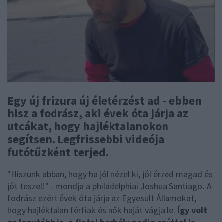
Egy új frizura új életérzést ad - ebben
hisz a fodrász, aki évek óta járja az
utcákat, hogy hajléktalanokon
segítsen. Legfrissebbi videója
futótűzként terjed.
"Hiszünk abban, hogy ha jól nézel ki, jól érzed magad és
jót teszel!" - mondja a philadelphiai Joshua Santiago
.
A
fodrász ezért évek óta járja az Egyesült Államokat,
hogy hajléktalan férfiak és nők haját vágja le.
Így volt
ez legutóbb is, a fiatal borbély pedig ezúttal is