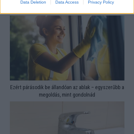
Orvos figyelmeztet: ezt az apró reggeli tünetet ne söpörd a
Data Deletion
Data Access
Privacy Policy
szőnyeg alá
Ezért párásodik be állandóan az ablak – egyszerűbb a
megoldás, mint gondolnád