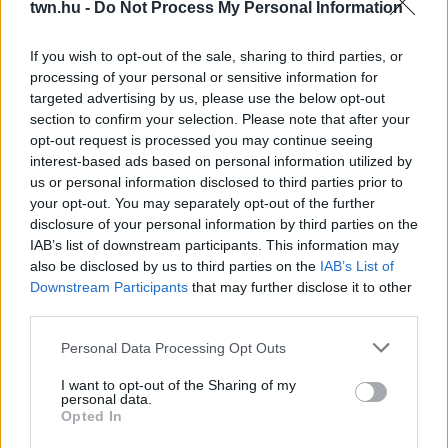
twn.hu -
Do Not Process My Personal Information
08. 04.
NEM ECETTEL ÉS NEM SZÓDABIKARBÓNÁVAL:
If you wish to opt-out of the sale, sharing to third parties, or
EZZEL LESZ ÚJRA CSILLOGÓ A VÍZKÖVES CSAP
processing of your personal or sensitive information for
A legjobb trükk
targeted advertising by us, please use the below opt-out
section to confirm your selection. Please note that after your
08. 03.
HA MINDIG EZT A MONDATOT HASZNÁLOD, AZ
opt-out request is processed you may continue seeing
RENDKÍVÜL MAGAS ÉRZELMI INTELLIGENCIÁRA UTALHAT
interest-based ads based on personal information utilized by
Te szoktad?
us or personal information disclosed to third parties prior to
your opt-out. You may separately opt-out of the further
08. 02.
SOKAN ROSSZUL TÁROLJÁK A GYÓGYSZEREIKET –
EMIATT CSÖKKENHET A HATÁSUK
disclosure of your personal information by third parties on the
Érdemes odafigyelni rá
IAB’s list of downstream participants. This information may
also be disclosed by us to third parties on the
IAB’s List of
08. 01.
EGYRE TÖBB FIATALNÁL JELENTKEZIK EZ A
Downstream Participants
that may further disclose it to other
VITAMINHIÁNY – ILYEN JELEKRE FIGYELJ
third parties.
Erre figyelj!
Please note that this website/app uses one or more Google
Personal Data Processing Opt Outs
services and may gather and store information including but
24 ÓRA TOVÁBBI HÍREI
not limited to your visit or usage behaviour. You may click to
I want to opt-out of the Sharing of my
personal data.
grant or deny consent to Google and its third-party tags to
24 óra
Opted In
use your data for below specified purposes in below Google