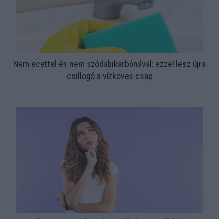
Nem ecettel és nem szódabikarbónával: ezzel lesz újra
csillogó a vízköves csap