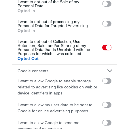
consent section.
I want to opt-out of the Sale of my
Personal Data.
Opted In
I want to opt-out of processing my
Personal Data for Targeted Advertising.
Opted In
I want to opt-out of Collection, Use,
Retention, Sale, and/or Sharing of my
Personal Data that Is Unrelated with the
Purposes for which it was collected.
Opted Out
Google consents
Egyre több embernél jelentkezik ez a hiányállapot – az
I want to allow Google to enable storage
első jelek szinte észrevehetetlenek
related to advertising like cookies on web or
device identifiers in apps.
I want to allow my user data to be sent to
Google for online advertising purposes.
I want to allow Google to send me
personalized advertising.