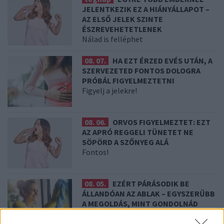
JELENTKEZIK EZ A HIÁNYÁLLAPOT –
AZ ELSŐ JELEK SZINTE
ÉSZREVEHETETLENEK
Nálad is felléphet
08. 07.
HA EZT ÉRZED EVÉS UTÁN, A
SZERVEZETED FONTOS DOLOGRA
PRÓBÁL FIGYELMEZTETNI
Figyelj a jelekre!
08. 06.
ORVOS FIGYELMEZTET: EZT
AZ APRÓ REGGELI TÜNETET NE
SÖPÖRD A SZŐNYEG ALÁ
Fontos!
08. 05.
EZÉRT PÁRÁSODIK BE
ÁLLANDÓAN AZ ABLAK – EGYSZERŰBB
A MEGOLDÁS, MINT GONDOLNÁD
Villámgyors megoldás