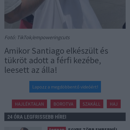
Fotó: TikTok/empoweringcuts
Amikor Santiago elkészült és
tükröt adott a férfi kezébe,
leesett az álla!
Lapozz a megdöbbentő videóért!
HAJLÉKTALAN
BOROTVA
SZAKÁLL
HAJ
24 ÓRA LEGFRISSEBB HÍREI
tegnap
EGYRE TÖBB EMBERNÉL