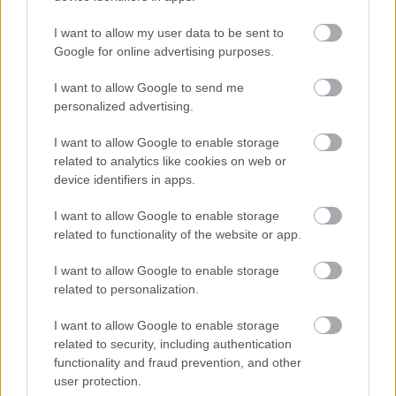
I want to allow my user data to be sent to
Google for online advertising purposes.
Ezért párásodik be állandóan az ablak – egyszerűbb a
megoldás, mint gondolnád
I want to allow Google to send me
personalized advertising.
I want to allow Google to enable storage
related to analytics like cookies on web or
device identifiers in apps.
I want to allow Google to enable storage
related to functionality of the website or app.
I want to allow Google to enable storage
related to personalization.
I want to allow Google to enable storage
Nem ecettel és nem szódabikarbónával: ezzel lesz
related to security, including authentication
újra csillogó a vízköves csap
functionality and fraud prevention, and other
user protection.