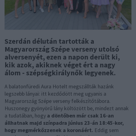
Szerdán délután tartották a
Magyarország Szépe verseny utolsó
alversenyét, ezen a napon derült ki,
kik azok, akiknek véget ért a nagy
álom - szépségkirálynők legyenek.
A balatonfüredi Aura Hotelt megszállták hazánk
legszebb lányai: itt kezdődött meg ugyanis a
Magyarország Szépe verseny felkészítőtábora.
Huszonegy gyönyörű lány költözött be, mindezt annak
a tudatában, hogy
a döntőben már csak 16-an
állhatnak majd színpadra június 23-án 18:45-kor,
hogy megmérkőzzenek a koronáért.
Eddig sem