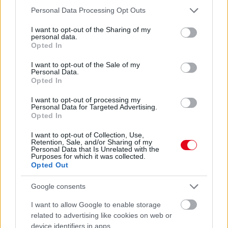
ÉS SOKKAL FINOMABB LESZ A FŐTT KRUMPLI
Please note that this website/app uses one or more Google
Personal Data Processing Opt Outs
Titkos hozzávaló
services and may gather and store information including but
not limited to your visit or usage behaviour. You may click to
I want to opt-out of the Sharing of my
personal data.
07. 31.
EZZEL LOCSOLD HETENTE EGYSZER: KÉTSZER
grant or deny consent to Google and its third-party tags to
Opted In
ANNYI VIRÁGOT HOZ MAJD A MUSKÁTLI, HA EZT CSINÁLOD
use your data for below specified purposes in below Google
Ettől lesz a tiéd a leggyönyörűbb muskátli a környéken
consent section.
I want to opt-out of the Sale of my
Personal Data.
Opted In
24 ÓRA TOVÁBBI HÍREI
I want to opt-out of processing my
24 óra
Personal Data for Targeted Advertising.
Opted In
I want to opt-out of Collection, Use,
Retention, Sale, and/or Sharing of my
Personal Data that Is Unrelated with the
Purposes for which it was collected.
Opted Out
Google consents
I want to allow Google to enable storage
related to advertising like cookies on web or
device identifiers in apps.