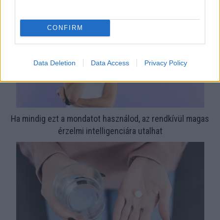
CONFIRM
Data Deletion
Data Access
Privacy Policy
Ha mindig ezt a mondatot használod, az rendkívül magas
érzelmi intelligenciára utalhat