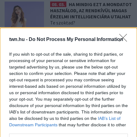
08. 03.
HA MINDIG EZT A MONDATOT
HASZNÁLOD, AZ RENDKÍVÜL MAGAS
ÉRZELMI INTELLIGENCIÁRA UTALHAT
Te szoktad?
twn.hu -
Do Not Process My Personal Information
08. 02.
SOKAN ROSSZUL TÁROLJÁK
A GYÓGYSZEREIKET – EMIATT
CSÖKKENHET A HATÁSUK
If you wish to opt-out of the sale, sharing to third parties, or
Érdemes odafigyelni rá
processing of your personal or sensitive information for
targeted advertising by us, please use the below opt-out
section to confirm your selection. Please note that after your
opt-out request is processed you may continue seeing
08. 01.
EGYRE TÖBB FIATALNÁL JELENTKEZIK EZ A
interest-based ads based on personal information utilized by
VITAMINHIÁNY – ILYEN JELEKRE FIGYELJ
us or personal information disclosed to third parties prior to
Erre figyelj!
your opt-out. You may separately opt-out of the further
07. 31.
NEM A CITROMSAV, AZ ECET VAGY A
disclosure of your personal information by third parties on the
SZÓDABIKARBÓNA A LEGERŐSEBB: EZT HASZNÁLJÁK A
IAB’s list of downstream participants. This information may
SZÁLLODÁKBAN A VÍZKŐ ELLEN
also be disclosed by us to third parties on the
IAB’s List of
Ez a szer tényleg eltünteti a vízkövet
Downstream Participants
that may further disclose it to other
third parties.
07. 31.
HAGYD A SÓT: EGY CSIPET EBBŐL A FŐZŐVÍZBE,