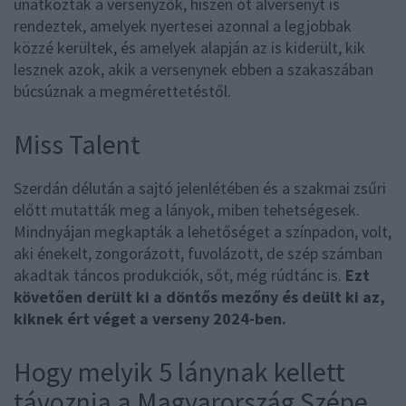
unatkoztak a versenyzők, hiszen öt alversenyt is
rendeztek, amelyek nyertesei azonnal a legjobbak
közzé kerültek, és amelyek alapján az is kiderült, kik
lesznek azok, akik a versenynek ebben a szakaszában
búcsúznak a megmérettetéstől.
Miss Talent
Szerdán délután a sajtó jelenlétében és a szakmai zsűri
előtt mutatták meg a lányok, miben tehetségesek.
Mindnyájan megkapták a lehetőséget a színpadon, volt,
aki énekelt, zongorázott, fuvolázott, de szép számban
akadtak táncos produkciók, sőt, még rúdtánc is.
Ezt
követően derült ki a döntős mezőny és deült ki az,
kiknek ért véget a verseny 2024-ben.
Hogy melyik 5 lánynak kellett
távoznia a Magyarország Szépe