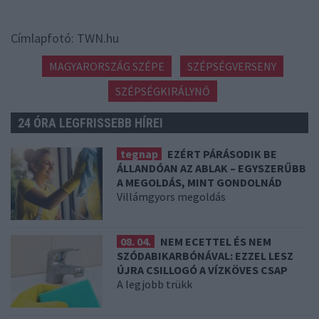
Címlapfotó: TWN.hu
MAGYARORSZÁG SZÉPE
SZÉPSÉGVERSENY
SZÉPSÉGKIRÁLYNŐ
24 ÓRA LEGFRISSEBB HÍREI
tegnap
EZÉRT PÁRÁSODIK BE
ÁLLANDÓAN AZ ABLAK – EGYSZERŰBB
A MEGOLDÁS, MINT GONDOLNÁD
Villámgyors megoldás
08. 04.
NEM ECETTEL ÉS NEM
SZÓDABIKARBÓNÁVAL: EZZEL LESZ
ÚJRA CSILLOGÓ A VÍZKÖVES CSAP
A legjobb trükk