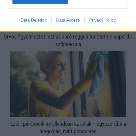
Data Deletion
Data Access
Privacy Policy
Orvos figyelmeztet: ezt az apró reggeli tünetet ne söpörd a
szőnyeg alá
Ezért párásodik be állandóan az ablak – egyszerűbb a
megoldás, mint gondolnád