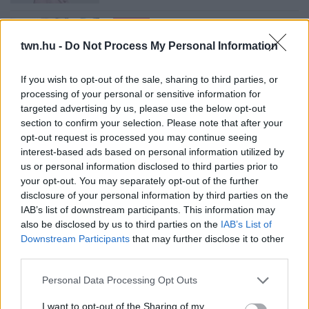
08. 05.
EZÉRT PÁRÁSODIK BE
ÁLLANDÓAN AZ ABLAK – EGYSZERŰBB
twn.hu -
Do Not Process My Personal Information
A MEGOLDÁS, MINT GONDOLNÁD
Villámgyors megoldás
If you wish to opt-out of the sale, sharing to third parties, or
processing of your personal or sensitive information for
targeted advertising by us, please use the below opt-out
08. 04.
NEM ECETTEL ÉS NEM SZÓDABIKARBÓNÁVAL:
section to confirm your selection. Please note that after your
EZZEL LESZ ÚJRA CSILLOGÓ A VÍZKÖVES CSAP
opt-out request is processed you may continue seeing
A legjobb trükk
interest-based ads based on personal information utilized by
08. 03.
HA MINDIG EZT A MONDATOT HASZNÁLOD, AZ
us or personal information disclosed to third parties prior to
RENDKÍVÜL MAGAS ÉRZELMI INTELLIGENCIÁRA UTALHAT
your opt-out. You may separately opt-out of the further
Te szoktad?
disclosure of your personal information by third parties on the
IAB’s list of downstream participants. This information may
08. 02.
SOKAN ROSSZUL TÁROLJÁK A GYÓGYSZEREIKET –
also be disclosed by us to third parties on the
IAB’s List of
EMIATT CSÖKKENHET A HATÁSUK
Downstream Participants
that may further disclose it to other
Érdemes odafigyelni rá
third parties.
08. 01.
EGYRE TÖBB FIATALNÁL JELENTKEZIK EZ A
Please note that this website/app uses one or more Google
Personal Data Processing Opt Outs
VITAMINHIÁNY – ILYEN JELEKRE FIGYELJ
services and may gather and store information including but
Erre figyelj!
not limited to your visit or usage behaviour. You may click to
I want to opt-out of the Sharing of my