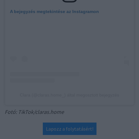
A bejegyzés megtekintése az Instagramon
Clara (@claras.home_) által megosztott bejegyzés
Fotó: TikTok/claras.home
Lapozz a folytatásért!