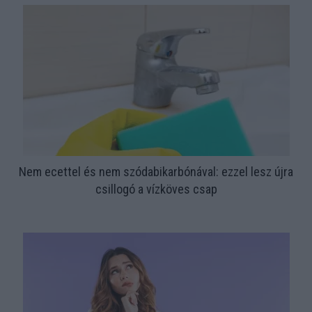
Nem ecettel és nem szódabikarbónával: ezzel lesz újra
csillogó a vízköves csap