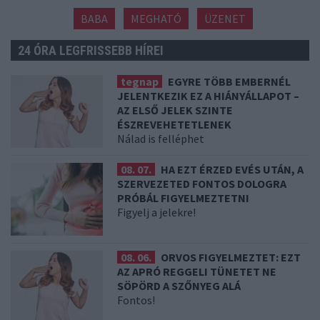
BABA
MEGHATÓ
ÜZENET
24 ÓRA LEGFRISSEBB HÍREI
tegnap
EGYRE TÖBB EMBERNÉL
JELENTKEZIK EZ A HIÁNYÁLLAPOT –
AZ ELSŐ JELEK SZINTE
ÉSZREVEHETETLENEK
Nálad is felléphet
08. 07.
HA EZT ÉRZED EVÉS UTÁN, A
SZERVEZETED FONTOS DOLOGRA
PRÓBÁL FIGYELMEZTETNI
Figyelj a jelekre!
08. 06.
ORVOS FIGYELMEZTET: EZT
AZ APRÓ REGGELI TÜNETET NE
SÖPÖRD A SZŐNYEG ALÁ
Fontos!