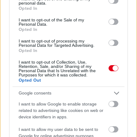
personal data.
grant or deny consent to Google and its third-party tags to
Opted In
use your data for below specified purposes in below Google
24 ÓRA TOVÁBBI HÍREI
consent section.
I want to opt-out of the Sale of my
Personal Data.
24 óra
Opted In
I want to opt-out of processing my
Personal Data for Targeted Advertising.
Opted In
I want to opt-out of Collection, Use,
Retention, Sale, and/or Sharing of my
Personal Data that Is Unrelated with the
Purposes for which it was collected.
Opted Out
Google consents
I want to allow Google to enable storage
related to advertising like cookies on web or
device identifiers in apps.
Egyre több embernél jelentkezik ez a hiányállapot – az
első jelek szinte észrevehetetlenek
I want to allow my user data to be sent to
Google for online advertising purposes.