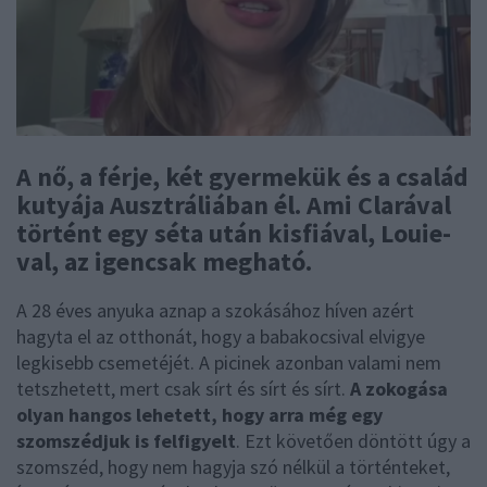
A nő, a férje, két gyermekük és a család
kutyája Ausztráliában él. Ami Clarával
történt egy séta után kisfiával, Louie-
val, az igencsak megható.
A 28 éves anyuka aznap a szokásához híven azért
hagyta el az otthonát, hogy a babakocsival elvigye
legkisebb csemetéjét. A picinek azonban valami nem
tetszhetett, mert csak sírt és sírt és sírt.
A zokogása
olyan hangos lehetett, hogy arra még egy
szomszédjuk is felfigyelt
. Ezt követően döntött úgy a
szomszéd, hogy nem hagyja szó nélkül a történteket,