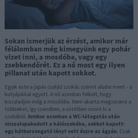
Sokan ismerjük az érzést, amikor már
félálomban még kimegyünk egy pohár
vizet inni, a mosdóba, vagy egy
zsebkendőrét. Ez a nő most egy ilyen
pillanat után kapott sokkot.
Egyik este a japán család szokás szerint aludni ment - a
kutyájukkal együtt. A nő azonban felkelt, hogy
kiszaladjon még a mosdóba. Nem akarta megzavarni a
többieket, így csendben, a sötétben osont ki a
szobából.
Amikor azonban a WC-látogatás után
visszalopakodott a hálószobába, sokkot kapott:
egy hátborzongató lényt vett észre az ágyán.
Csak