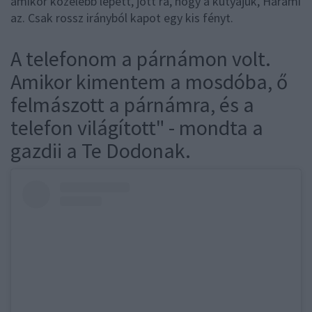
amikor közelebb lépett, jött rá, hogy a kutyájuk, Harami
az. Csak rossz irányból kapot egy kis fényt.
A telefonom a párnámon volt.
Amikor kimentem a mosdóba, ő
felmászott a párnámra, és a
telefon világított" - mondta a
gazdii a Te Dodonak.