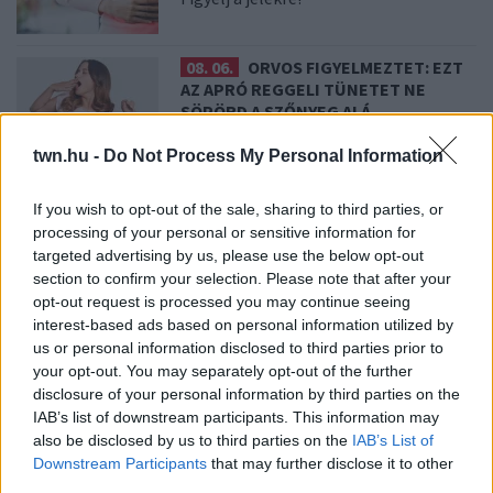
08. 06.
ORVOS FIGYELMEZTET: EZT
AZ APRÓ REGGELI TÜNETET NE
SÖPÖRD A SZŐNYEG ALÁ
Fontos!
twn.hu -
Do Not Process My Personal Information
08. 05.
EZÉRT PÁRÁSODIK BE
If you wish to opt-out of the sale, sharing to third parties, or
ÁLLANDÓAN AZ ABLAK – EGYSZERŰBB
processing of your personal or sensitive information for
A MEGOLDÁS, MINT GONDOLNÁD
targeted advertising by us, please use the below opt-out
Villámgyors megoldás
section to confirm your selection. Please note that after your
opt-out request is processed you may continue seeing
interest-based ads based on personal information utilized by
08. 04.
NEM ECETTEL ÉS NEM SZÓDABIKARBÓNÁVAL:
us or personal information disclosed to third parties prior to
EZZEL LESZ ÚJRA CSILLOGÓ A VÍZKÖVES CSAP
your opt-out. You may separately opt-out of the further
A legjobb trükk
disclosure of your personal information by third parties on the
IAB’s list of downstream participants. This information may
08. 03.
HA MINDIG EZT A MONDATOT HASZNÁLOD, AZ
also be disclosed by us to third parties on the
IAB’s List of
RENDKÍVÜL MAGAS ÉRZELMI INTELLIGENCIÁRA UTALHAT
Downstream Participants
that may further disclose it to other
Te szoktad?
third parties.