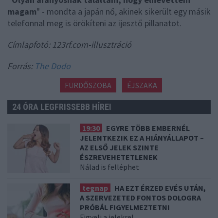
magam
" - mondta a japán nő, akinek sikerült egy másik
telefonnal meg is örökíteni az ijesztő pillanatot.
Címlapfotó: 123rf.com-illusztráció
Forrás:
The Dodo
FÜRDŐSZOBA
ÉJSZAKA
24 ÓRA LEGFRISSEBB HÍREI
19:30
EGYRE TÖBB EMBERNÉL
JELENTKEZIK EZ A HIÁNYÁLLAPOT –
AZ ELSŐ JELEK SZINTE
ÉSZREVEHETETLENEK
Nálad is felléphet
tegnap
HA EZT ÉRZED EVÉS UTÁN,
A SZERVEZETED FONTOS DOLOGRA
PRÓBÁL FIGYELMEZTETNI
Figyelj a jelekre!