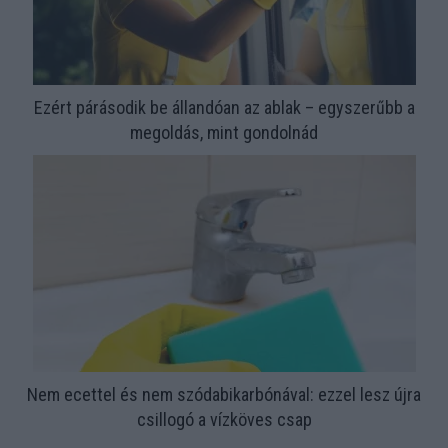
Ezért párásodik be állandóan az ablak – egyszerűbb a
megoldás, mint gondolnád
Nem ecettel és nem szódabikarbónával: ezzel lesz újra
csillogó a vízköves csap