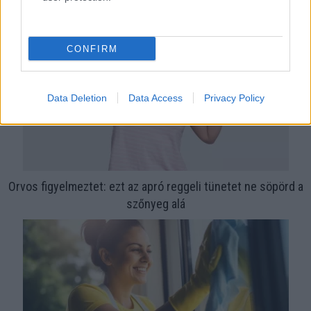
CONFIRM
Data Deletion
Data Access
Privacy Policy
Orvos figyelmeztet: ezt az apró reggeli tünetet ne söpörd a
szőnyeg alá