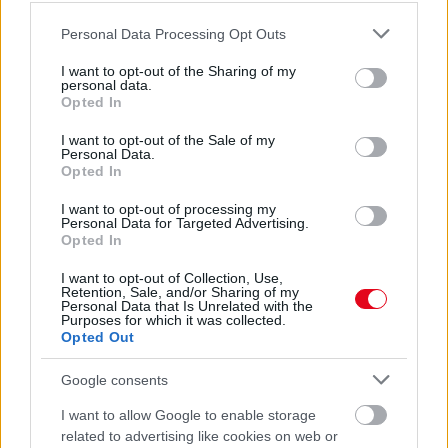
08. 02.
SOKAN ROSSZUL TÁROLJÁK A GYÓGYSZEREIKET –
Please note that this website/app uses one or more Google
Personal Data Processing Opt Outs
EMIATT CSÖKKENHET A HATÁSUK
services and may gather and store information including but
Érdemes odafigyelni rá
not limited to your visit or usage behaviour. You may click to
I want to opt-out of the Sharing of my
personal data.
grant or deny consent to Google and its third-party tags to
08. 01.
EGYRE TÖBB FIATALNÁL JELENTKEZIK EZ A
Opted In
use your data for below specified purposes in below Google
VITAMINHIÁNY – ILYEN JELEKRE FIGYELJ
consent section.
Erre figyelj!
I want to opt-out of the Sale of my
Personal Data.
Opted In
24 ÓRA TOVÁBBI HÍREI
I want to opt-out of processing my
Personal Data for Targeted Advertising.
24 óra
Opted In
I want to opt-out of Collection, Use,
Retention, Sale, and/or Sharing of my
Personal Data that Is Unrelated with the
Purposes for which it was collected.
Opted Out
Google consents
I want to allow Google to enable storage
related to advertising like cookies on web or