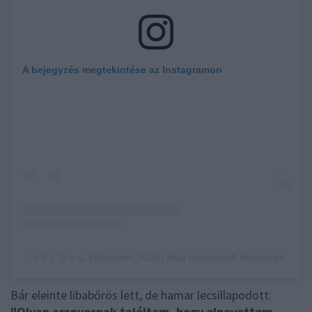
A bejegyzés megtekintése az Instagramon
ハラミちゃん (@harami_0226) által megosztott bejegyzés
Bár eleinte libabőrös lett, de hamar lecsillapodott:
"Olyan aranyosnak találtam, hogy elnevettem