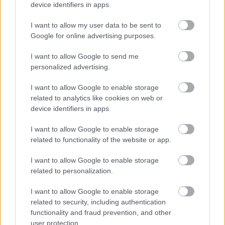
device identifiers in apps.
I want to allow my user data to be sent to
Google for online advertising purposes.
Egyre több embernél jelentkezik ez a hiányállapot – az
I want to allow Google to send me
első jelek szinte észrevehetetlenek
personalized advertising.
I want to allow Google to enable storage
related to analytics like cookies on web or
device identifiers in apps.
I want to allow Google to enable storage
related to functionality of the website or app.
I want to allow Google to enable storage
related to personalization.
I want to allow Google to enable storage
Ha ezt érzed evés után, a szervezeted fontos dologra
related to security, including authentication
próbál figyelmeztetni
functionality and fraud prevention, and other
user protection.