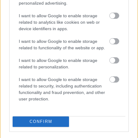
personalized advertising.
I want to allow Google to enable storage
related to analytics like cookies on web or
device identifiers in apps.
I want to allow Google to enable storage
Nem ecettel és nem szódabikarbónával: ezzel lesz
related to functionality of the website or app.
újra csillogó a vízköves csap
I want to allow Google to enable storage
related to personalization.
I want to allow Google to enable storage
related to security, including authentication
functionality and fraud prevention, and other
user protection.
CONFIRM