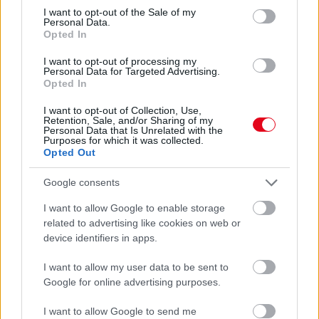
24 óra
consent section.
I want to opt-out of the Sale of my
Personal Data.
Opted In
I want to opt-out of processing my
Personal Data for Targeted Advertising.
Opted In
I want to opt-out of Collection, Use,
Retention, Sale, and/or Sharing of my
Personal Data that Is Unrelated with the
Purposes for which it was collected.
Opted Out
Google consents
I want to allow Google to enable storage
Ezért párásodik be állandóan az ablak – egyszerűbb a
related to advertising like cookies on web or
megoldás, mint gondolnád
device identifiers in apps.
I want to allow my user data to be sent to
Google for online advertising purposes.
I want to allow Google to send me