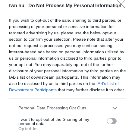
twn.hu -
Do Not Process My Personal Information
08. 01.
EGYRE TÖBB FIATALNÁL JELENTKEZIK EZ A
If you wish to opt-out of the sale, sharing to third parties, or
VITAMINHIÁNY – ILYEN JELEKRE FIGYELJ
Erre figyelj!
processing of your personal or sensitive information for
targeted advertising by us, please use the below opt-out
07. 31.
NEM A CITROMSAV, AZ ECET VAGY A
section to confirm your selection. Please note that after your
SZÓDABIKARBÓNA A LEGERŐSEBB: EZT HASZNÁLJÁK A
opt-out request is processed you may continue seeing
SZÁLLODÁKBAN A VÍZKŐ ELLEN
interest-based ads based on personal information utilized by
Ez a szer tényleg eltünteti a vízkövet
us or personal information disclosed to third parties prior to
your opt-out. You may separately opt-out of the further
07. 31.
HAGYD A SÓT: EGY CSIPET EBBŐL A FŐZŐVÍZBE,
disclosure of your personal information by third parties on the
ÉS SOKKAL FINOMABB LESZ A FŐTT KRUMPLI
IAB’s list of downstream participants. This information may
Titkos hozzávaló
also be disclosed by us to third parties on the
IAB’s List of
Downstream Participants
that may further disclose it to other
07. 31.
EZZEL LOCSOLD HETENTE EGYSZER: KÉTSZER
third parties.
ANNYI VIRÁGOT HOZ MAJD A MUSKÁTLI, HA EZT CSINÁLOD
Ettől lesz a tiéd a leggyönyörűbb muskátli a környéken
Please note that this website/app uses one or more Google
Personal Data Processing Opt Outs
services and may gather and store information including but
24 ÓRA TOVÁBBI HÍREI
not limited to your visit or usage behaviour. You may click to
I want to opt-out of the Sharing of my
personal data.
grant or deny consent to Google and its third-party tags to
Opted In
use your data for below specified purposes in below Google