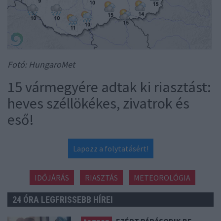
Fotó: HungaroMet
15 vármegyére adtak ki riasztást:
heves széllökékes, zivatrok és
eső!
Lapozz a folytatásért!
IDŐJÁRÁS
RIASZTÁS
METEOROLÓGIA
24 ÓRA LEGFRISSEBB HÍREI
tegnap
EZÉRT PÁRÁSODIK BE