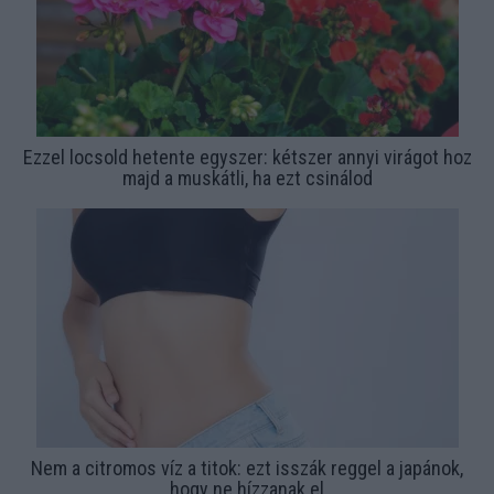
Ezzel locsold hetente egyszer: kétszer annyi virágot hoz
majd a muskátli, ha ezt csinálod
Nem a citromos víz a titok: ezt isszák reggel a japánok,
hogy ne hízzanak el