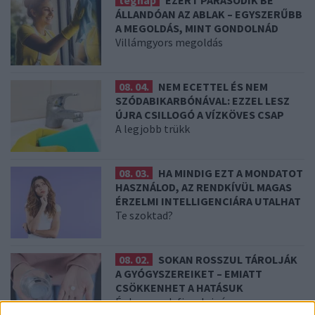
ÁLLANDÓAN AZ ABLAK – EGYSZERŰBB
A MEGOLDÁS, MINT GONDOLNÁD
Villámgyors megoldás
08. 04.
NEM ECETTEL ÉS NEM
SZÓDABIKARBÓNÁVAL: EZZEL LESZ
ÚJRA CSILLOGÓ A VÍZKÖVES CSAP
A legjobb trükk
08. 03.
HA MINDIG EZT A MONDATOT
HASZNÁLOD, AZ RENDKÍVÜL MAGAS
ÉRZELMI INTELLIGENCIÁRA UTALHAT
Te szoktad?
08. 02.
SOKAN ROSSZUL TÁROLJÁK
A GYÓGYSZEREIKET – EMIATT
CSÖKKENHET A HATÁSUK
Érdemes odafigyelni rá