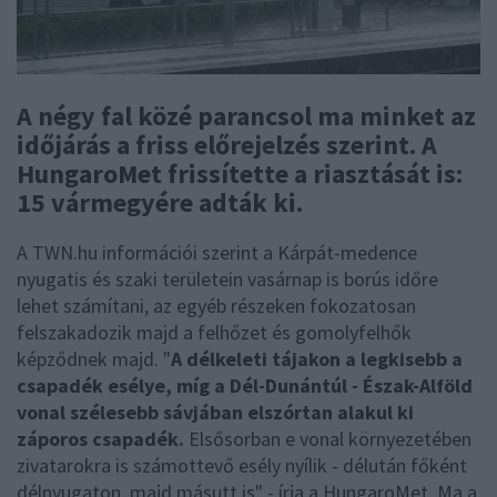
A négy fal közé parancsol ma minket az
időjárás a friss előrejelzés szerint. A
HungaroMet frissítette a riasztását is:
15 vármegyére adták ki.
A TWN.hu információi szerint a Kárpát-medence
nyugatis és szaki területein vasárnap is borús időre
lehet számítani, az egyéb részeken fokozatosan
felszakadozik majd a felhőzet és gomolyfelhők
képződnek majd. "
A délkeleti tájakon a legkisebb a
csapadék esélye, míg a Dél-Dunántúl - Észak-Alföld
vonal szélesebb sávjában elszórtan alakul ki
záporos csapadék.
Elsősorban e vonal környezetében
zivatarokra is számottevő esély nyílik - délután főként
délnyugaton, majd másutt is" - írja a HungaroMet. Ma a