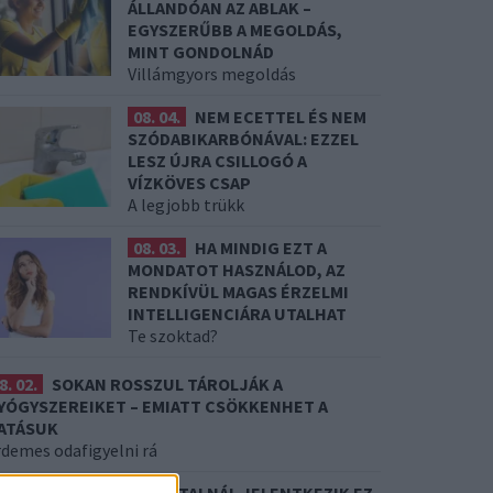
ÁLLANDÓAN AZ ABLAK –
EGYSZERŰBB A MEGOLDÁS,
MINT GONDOLNÁD
Villámgyors megoldás
08. 04.
NEM ECETTEL ÉS NEM
SZÓDABIKARBÓNÁVAL: EZZEL
LESZ ÚJRA CSILLOGÓ A
VÍZKÖVES CSAP
A legjobb trükk
08. 03.
HA MINDIG EZT A
MONDATOT HASZNÁLOD, AZ
RENDKÍVÜL MAGAS ÉRZELMI
INTELLIGENCIÁRA UTALHAT
Te szoktad?
8. 02.
SOKAN ROSSZUL TÁROLJÁK A
YÓGYSZEREIKET – EMIATT CSÖKKENHET A
ATÁSUK
rdemes odafigyelni rá