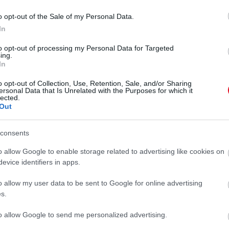
o opt-out of the Sale of my Personal Data.
In
to opt-out of processing my Personal Data for Targeted
ing.
In
o opt-out of Collection, Use, Retention, Sale, and/or Sharing
ersonal Data that Is Unrelated with the Purposes for which it
lected.
Out
consents
keleti térségében és a Tiszántúlon hajnaltól a
ől lepel-1 cm, de lokálisan ennél nagyobb (~1-2 cm)
o allow Google to enable storage related to advertising like cookies on
evice identifiers in apps.
rejelzésükben.
o allow my user data to be sent to Google for online advertising
s.
ŐJÁRÁS
METEOROLÓGIA
to allow Google to send me personalized advertising.