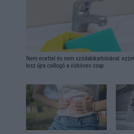
Nem ecettel és nem szódabikarbónával: ezze
lesz újra csillogó a vízköves csap