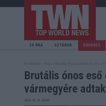
24 ÓRA
SZTÁROK
ÉRDEKES
Kezdőoldal
»
24 óra
» Brutális ónos eső érkezik: erre a 9
Brutális ónos eső 
vármegyére adtak 
2024. 01. 23. 06:30