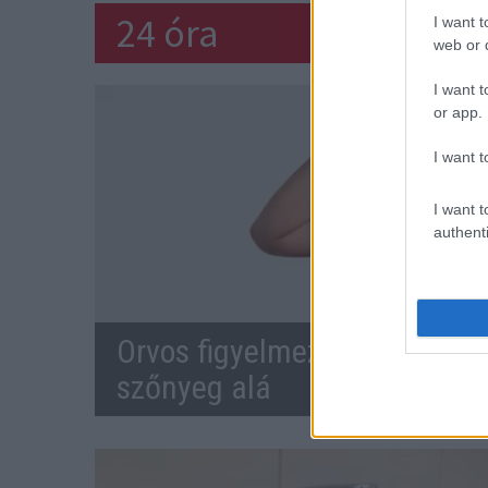
24 óra
I want t
web or d
I want t
or app.
I want t
I want t
authenti
Orvos figyelmeztet: ezt az ap
szőnyeg alá