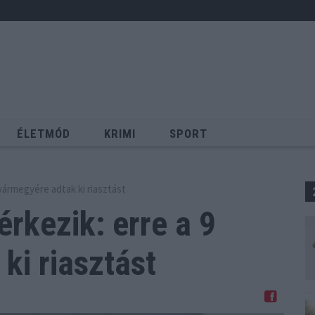
ÉLETMÓD
KRIMI
SPORT
Keresés
 vármegyére adtak ki riasztást
érkezik: erre a
9
ki riasztást
Megosztom Facebookon