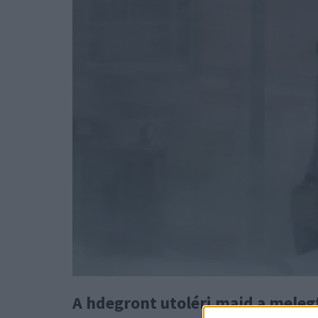
A hdegront utoléri majd a meleg