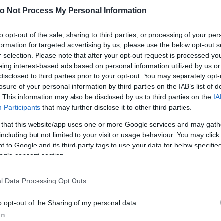
0
A
kzónájából kedd kora délelőttig az északkeleti
o Not Process My Personal Information
Er
s eső - írja a veszélyjelzésében a meteorológiai
 döntően 1 mm alatt alakul.
to opt-out of the sale, sharing to third parties, or processing of your per
0
formation for targeted advertising by us, please use the below opt-out s
S
r selection. Please note that after your opt-out request is processed y
H
tást:
eing interest-based ads based on personal information utilized by us or
Ez
disclosed to third parties prior to your opt-out. You may separately opt-
losure of your personal information by third parties on the IAB’s list of
0
. This information may also be disclosed by us to third parties on the
IA
F
K
Participants
that may further disclose it to other third parties.
T
 that this website/app uses one or more Google services and may gath
including but not limited to your visit or usage behaviour. You may click 
 to Google and its third-party tags to use your data for below specifi
ogle consent section.
l Data Processing Opt Outs
o opt-out of the Sharing of my personal data.
In