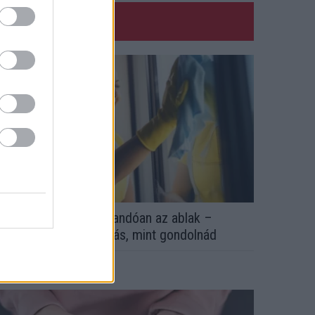
zért párásodik be állandóan az ablak –
gyszerűbb a megoldás, mint gondolnád