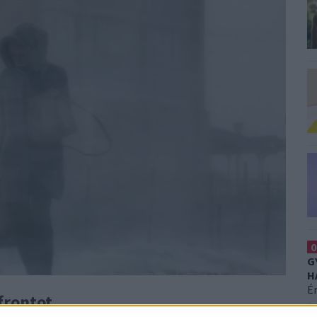
0
G
H
É
frontot.